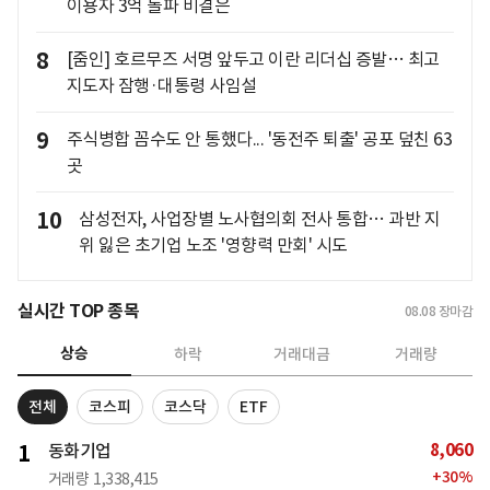
이용자 3억 돌파 비결은
8
[줌인] 호르무즈 서명 앞두고 이란 리더십 증발… 최고
지도자 잠행·대통령 사임설
9
주식병합 꼼수도 안 통했다... '동전주 퇴출' 공포 덮친 63
곳
10
삼성전자, 사업장별 노사협의회 전사 통합… 과반 지
위 잃은 초기업 노조 '영향력 만회' 시도
실시간 TOP 종목
08.08
장마감
상승
하락
거래대금
거래량
전체
코스피
코스닥
ETF
8,060
1
동화기업
+
30
%
거래량
1,338,415