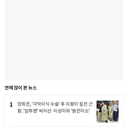
연예 많이 본 뉴스
1
양희은, '각막이식 수술' 후 지팡이 짚은 근
황..'암투병' 박미선·이성미와 '밝은미소'