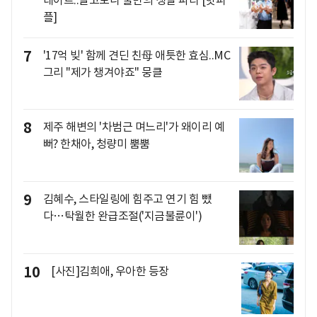
데이트..알고보니 둘만의 생일 파티 [핫피
플]
7
'17억 빚' 함께 견딘 친母 애틋한 효심..MC
그리 "제가 챙겨야죠" 뭉클
8
제주 해변의 '차범근 며느리'가 왜이리 예
뻐? 한채아, 청량미 뿜뿜
9
김혜수, 스타일링에 힘주고 연기 힘 뺐
다…탁월한 완급조절('지금불륜이')
10
[사진]김희애, 우아한 등장