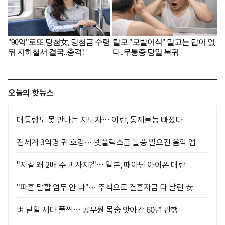
오늘의 핫뉴스
대통령도 못 만나는 지도자… 이란, 통제불능 빠졌다
전세계 3억명 귀 호강… 넷플릭스급 돌풍 일으킨 음악 앱
"저걸 왜 2배 주고 사지?"… 일본, 때아닌 아이폰 대란
"파혼 말할 엄두 안 나"… 주식으로 결혼자금 다 날린 女
벼 낱알 세다 풀썩… 공무원 목숨 앗아간 60년 관행