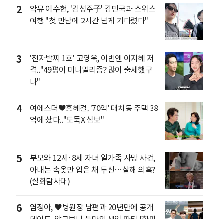
2
악뮤 이수현, '김성주子' 김민국과 스위스
여행 "첫 만남에 2시간 넘게 기다렸다"
3
'전자발찌 1호' 고영욱, 이번엔 이지혜 저
격.."49평이 미니멀리즘? 많이 출세했구
나"
4
여에스더♥홍혜걸, '70억' 대치동 주택 38
억에 샀다.."도둑X 심보"
5
부모와 12세·8세 자녀 일가족 사망 사건,
아내는 속옷만 입은 채 투신…살해 의혹?
(실화탐사대)
6
염정아, ♥병원장 남편과 20년만에 공개