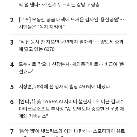
억 덜 낸다…계산기 두드리는 강남 고령층
2
[르포] 부동산 공급 대책에 뜨거운 감자된 '용산공원'…
시민들은 "녹지 지켜야"
3
"직접 농사 안 지으면 내년까지 팔아라"… 양도세 중과
에 떨고 있는 6070
4
도수치료 막으니 신장분사·체외충격파로… 비급여 '풍
선효과'
5
서장훈, 28억에 산 양재역 빌딩 450억에 내놨다
6
[인터뷰] 美 DARPA AI 사이버 챌린지 1위 이끈 김태수
마이크로소프트 부사장 "AI 모델보다 중요한건 운영 체
계와 거버넌스"
7
'음악 앱'이 넷플릭스와 어깨 나란히… 스포티파이 유료