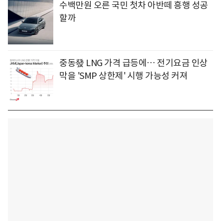
수백만원 오른 국민 첫차 아반떼 흥행 성공
할까
중동發 LNG 가격 급등에… 전기요금 인상
막을 'SMP 상한제' 시행 가능성 커져