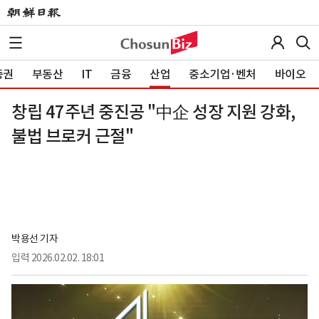
증권
부동산
IT
금융
산업
중소기업·벤처
바이오
창립 47주년 중진공 "中企 성장 지원 강화,
불법 브로커 근절"
박용선 기자
입력
2026.02.02. 18:01