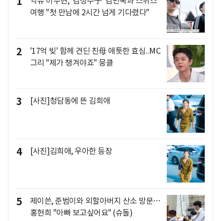
1
악뮤 이수현, '김성주子' 김민국과 스위스
여행 "첫 만남에 2시간 넘게 기다렸다"
2
'17억 빚' 함께 견딘 친母 애틋한 효심..MC
그리 "제가 챙겨야죠" 뭉클
3
[사진]청담동에 뜬 김희애
4
[사진]김희애, 우아한 등장
5
제이쓴, 준범이와 외할아버지 산소 방문…
홍현희 "아빠 보고싶어요" (슈돌)