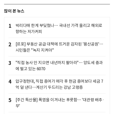
많이 본 뉴스
1
박리다매 한계 부딪혔나… 국내선 가격 올리고 해외로
향하는 저가커피
2
[르포] 부동산 공급 대책에 뜨거운 감자된 '용산공원'…
시민들은 "녹지 지켜야"
3
"직접 농사 안 지으면 내년까지 팔아라"… 양도세 중과
에 떨고 있는 6070
4
압구정현대, 직접 증여가 매각 후 현금 증여보다 세금 7
억 덜 낸다…계산기 두드리는 강남 고령층
5
[주간 특산물] 폭염을 이겨내는 푸릇함… '대관령 배추·
무'