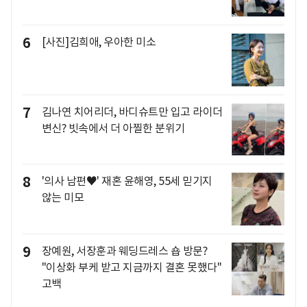
6
[사진]김희애, 우아한 미소
7
김나연 치어리더, 바디슈트만 입고 라이더
변신? 빗속에서 더 아찔한 분위기
8
'의사 남편♥' 재혼 윤해영, 55세 믿기지
않는 미모
9
장예원, 서장훈과 웨딩드레스 숍 방문?
"이상화 부케 받고 지금까지 결혼 못했다"
고백