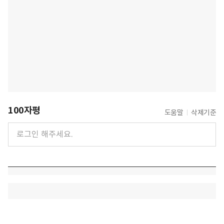
100자평
도움말
삭제기준