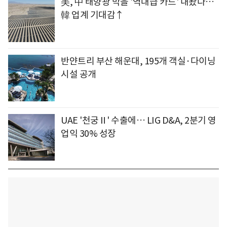
美, 中 태양광 막을 '역대급 카드' 내놨다…
韓 업계 기대감↑
반얀트리 부산 해운대, 195개 객실·다이닝
시설 공개
UAE '천궁Ⅱ' 수출에… LIG D&A, 2분기 영
업익 30% 성장