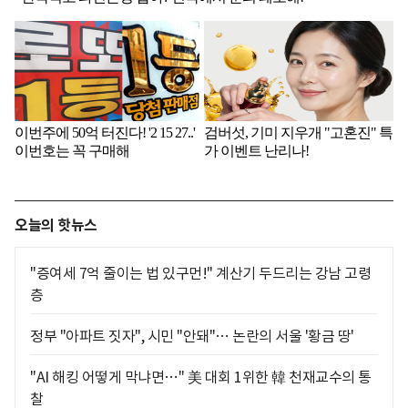
오늘의 핫뉴스
"증여세 7억 줄이는 법 있구먼!" 계산기 두드리는 강남 고령
층
정부 "아파트 짓자", 시민 "안돼"… 논란의 서울 '황금 땅'
"AI 해킹 어떻게 막냐면…" 美 대회 1위한 韓 천재교수의 통
찰