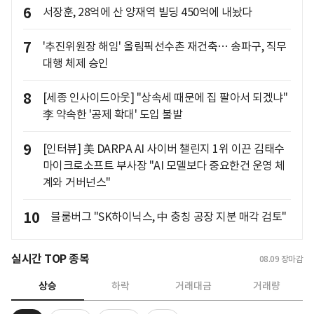
6
서장훈, 28억에 산 양재역 빌딩 450억에 내놨다
7
'추진위원장 해임' 올림픽선수촌 재건축… 송파구, 직무
대행 체제 승인
8
[세종 인사이드아웃] "상속세 때문에 집 팔아서 되겠냐"
李 약속한 '공제 확대' 도입 불발
9
[인터뷰] 美 DARPA AI 사이버 챌린지 1위 이끈 김태수
마이크로소프트 부사장 "AI 모델보다 중요한건 운영 체
계와 거버넌스"
10
블룸버그 "SK하이닉스, 中 충칭 공장 지분 매각 검토"
실시간 TOP 종목
08.09
장마감
상승
하락
거래대금
거래량