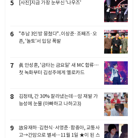
5
[사진]지금 가장 눈부신 '나우즈'
6
"추남 3인방 뭉쳤다"..이상준·조째즈·오
존, '놀토'서 입담 폭발
7
眞 안성훈, '금타는 금요일' 새 MC 합류…
첫 녹화부터 김성주에게 옐로카드
8
김정태, 간 30% 잘라냈는데…암 재발 가
능성에 눈물 (아빠하고 나하고3)
9
故유재하·김현식·서영춘·함중아, 교통사
고→간암으로 별세…11월 1일 ★이 된 스