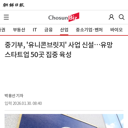
증권
부동산
IT
금융
산업
중소기업·벤처
바이오
중기부, '유니콘브릿지' 사업 신설…유망
스타트업 50곳 집중 육성
박용선 기자
입력
2026.01.30. 08:40