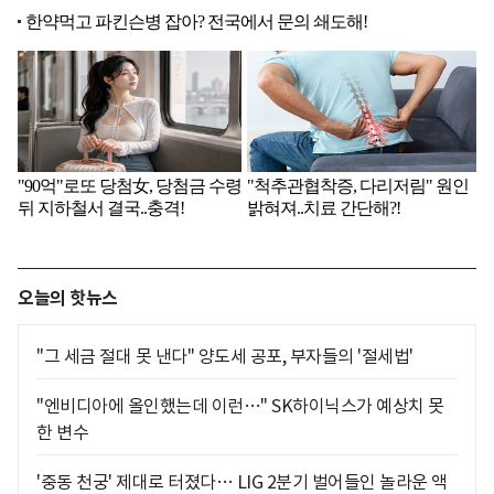
오늘의 핫뉴스
"그 세금 절대 못 낸다" 양도세 공포, 부자들의 '절세법'
"엔비디아에 올인했는데 이런…" SK하이닉스가 예상치 못
한 변수
'중동 천궁' 제대로 터졌다… LIG 2분기 벌어들인 놀라운 액