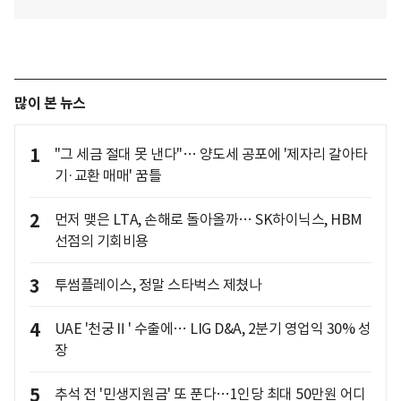
많이 본 뉴스
1
"그 세금 절대 못 낸다"… 양도세 공포에 '제자리 갈아타
기·교환 매매' 꿈틀
2
먼저 맺은 LTA, 손해로 돌아올까… SK하이닉스, HBM
선점의 기회비용
3
투썸플레이스, 정말 스타벅스 제쳤나
4
UAE '천궁Ⅱ' 수출에… LIG D&A, 2분기 영업익 30% 성
장
5
추석 전 '민생지원금' 또 푼다…1인당 최대 50만원 어디