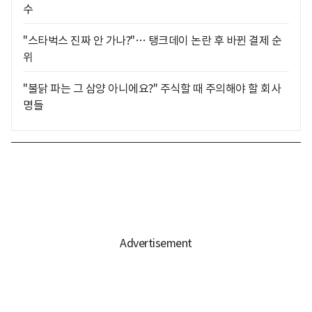
수
"스타벅스 진짜 안 가나?"… 탱크데이 논란 후 바뀐 결제 순
위
"불닭 파는 그 삼양 아니에요?" 주식할 때 주의해야 할 회사
명들