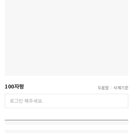
100자평
도움말
삭제기준