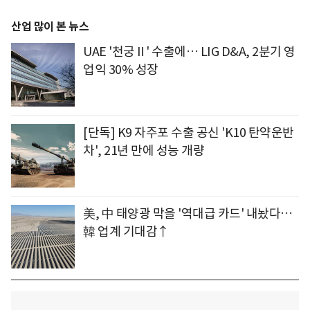
산업 많이 본 뉴스
UAE '천궁Ⅱ' 수출에… LIG D&A, 2분기 영
업익 30% 성장
[단독] K9 자주포 수출 공신 'K10 탄약운반
차', 21년 만에 성능 개량
美, 中 태양광 막을 '역대급 카드' 내놨다…
韓 업계 기대감↑