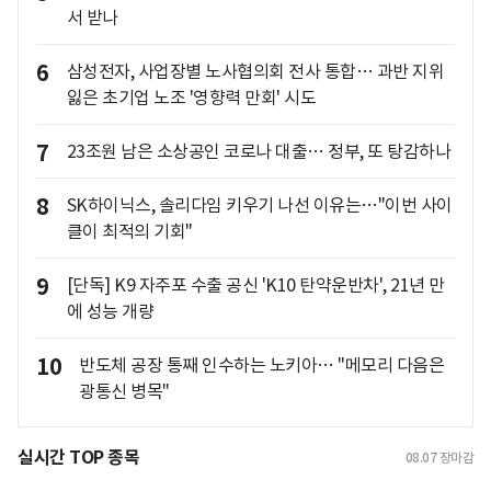
서 받나
6
삼성전자, 사업장별 노사협의회 전사 통합… 과반 지위
잃은 초기업 노조 '영향력 만회' 시도
7
23조원 남은 소상공인 코로나 대출… 정부, 또 탕감하나
8
SK하이닉스, 솔리다임 키우기 나선 이유는…"이번 사이
클이 최적의 기회"
9
[단독] K9 자주포 수출 공신 'K10 탄약운반차', 21년 만
에 성능 개량
10
반도체 공장 통째 인수하는 노키아… "메모리 다음은
광통신 병목"
실시간 TOP 종목
08.07
장마감