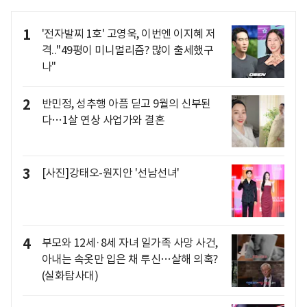
1
'전자발찌 1호' 고영욱, 이번엔 이지혜 저
격.."49평이 미니멀리즘? 많이 출세했구
나"
2
반민정, 성추행 아픔 딛고 9월의 신부된
다…1살 연상 사업가와 결혼
3
[사진]강태오-원지안 '선남선녀'
4
부모와 12세·8세 자녀 일가족 사망 사건,
아내는 속옷만 입은 채 투신…살해 의혹?
(실화탐사대)