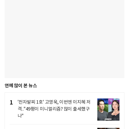
연예 많이 본 뉴스
1
'전자발찌 1호' 고영욱, 이번엔 이지혜 저
격.."49평이 미니멀리즘? 많이 출세했구
나"