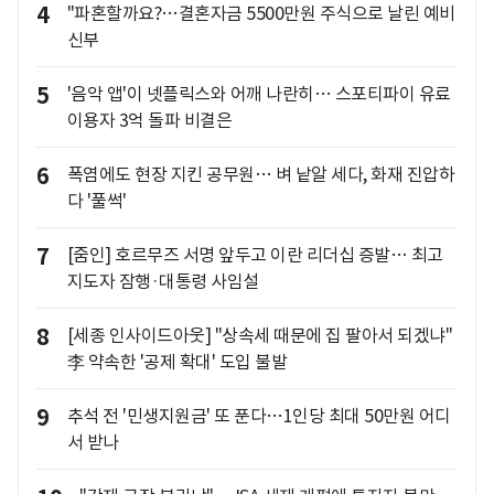
4
"파혼할까요?…결혼자금 5500만원 주식으로 날린 예비
신부
5
'음악 앱'이 넷플릭스와 어깨 나란히… 스포티파이 유료
이용자 3억 돌파 비결은
6
폭염에도 현장 지킨 공무원… 벼 낱알 세다, 화재 진압하
다 '풀썩'
7
[줌인] 호르무즈 서명 앞두고 이란 리더십 증발… 최고
지도자 잠행·대통령 사임설
8
[세종 인사이드아웃] "상속세 때문에 집 팔아서 되겠냐"
李 약속한 '공제 확대' 도입 불발
9
추석 전 '민생지원금' 또 푼다…1인당 최대 50만원 어디
서 받나