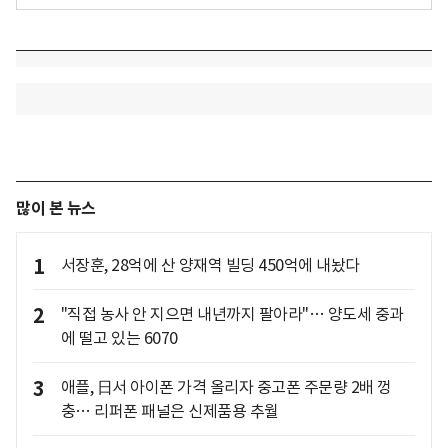
많이 본 뉴스
1
서장훈, 28억에 산 양재역 빌딩 450억에 내놨다
2
"직접 농사 안 지으면 내년까지 팔아라"… 양도세 중과
에 떨고 있는 6070
3
애플, 日서 아이폰 가격 올리자 중고폰 주문량 2배 껑
충… 리퍼폰 패널은 신제품용 추월