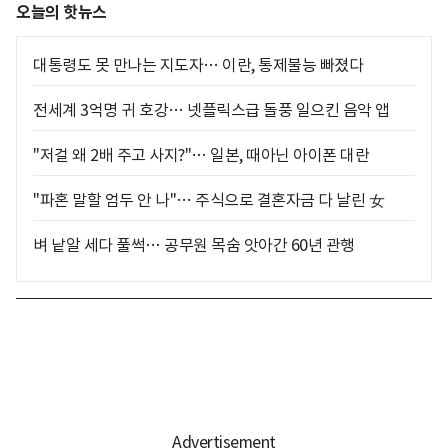
오늘의 핫뉴스
대통령도 못 만나는 지도자… 이란, 통제불능 빠졌다
전세계 3억명 귀 호강… 넷플릭스급 돌풍 일으킨 음악 앱
"저걸 왜 2배 주고 사지?"… 일본, 때아닌 아이폰 대란
"파혼 말할 엄두 안 나"… 주식으로 결혼자금 다 날린 女
벼 낱알 세다 풀썩… 공무원 목숨 앗아간 60년 관행