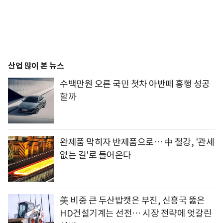
산업 많이 본 뉴스
수백만원 오른 국민 첫차 아반떼 흥행 성공
할까
완제품 막히자 반제품으로… 中 철강, '관세
없는 길'로 들어온다
美 비중 큰 두산밥캣은 부진, 신흥국 뚫은
HD건설기계는 선전… 시장 전략에 엇갈린