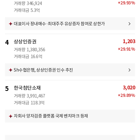
+
29.93
%
거래량
346,924
거래대금
5.3억
대표이사 장내매수·최대주주 유상증자 참여로 상한가
1,203
4
상상인증권
+
29.91
%
거래량
1,380,356
거래대금
16.6억
Sh수협은행, 상상인증권 인수 추진
3,020
5
한국첨단소재
+
29.89
%
거래량
3,991,467
거래대금
118.3억
자회사 양자검증 플랫폼 국제 벤치마크 등재