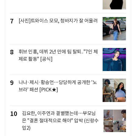
7
[사진]트와이스 모모, 청바지가 잘 어울려
8
휘브 인홍, 데뷔 2년 만에 팀 탈퇴.."7인 체
제로 활동" [공식]
9
나나·제시·황승언…당당하게 공개한 '노
브라' 패션 [PICK★]
10
김요한, 이주연과 결별했는데…부모님
은 "결혼 절대적으로 해야" 압박 (신랑수
업2)