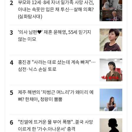
2
부모와 12세·8세 자녀 일가족 사망 사건,
아내는 속옷만 입은 채 투신…살해 의혹?
(실화탐사대)
3
'의사 남편♥' 재혼 윤해영, 55세 믿기지
않는 미모
4
홍진경 "사라는 대로 샀는데 계속 빠져"…
삼전·닉스 손실 토로
5
제주 해변의 '차범근 며느리'가 왜이리 예
뻐? 한채아, 청량미 뿜뿜
6
"친딸에 뜨거운 물 부어 폭행"..결국 사망
이르게 한 '가수.아나운서' 충격