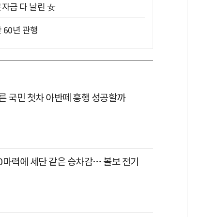
혼자금 다 날린 女
 60년 관행
른 국민 첫차 아반떼 흥행 성공할까
80마력에 세단 같은 승차감… 볼보 전기
'