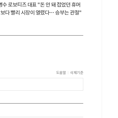
병수 로보티즈 대표 "돈 안 돼 접었던 휴머
상보다 빨리 시장이 열렸다… 승부는 관절"
도움말
삭제기준