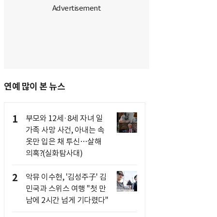
연예 많이 본 뉴스
1
부모와 12세·8세 자녀 일
가족 사망 사건, 아내는 속
옷만 입은 채 투신…살해
의혹?(실화탐사대)
2
악뮤 이수현, '김성주子' 김
민국과 스위스 여행 "첫 만
남에 2시간 넘게 기다렸다"