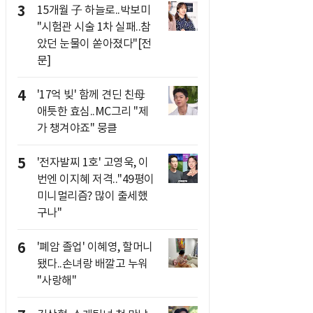
3
15개월 子 하늘로..박보미
"시험관 시술 1차 실패..참
았던 눈물이 쏟아졌다"[전
문]
4
'17억 빚' 함께 견딘 친母
애틋한 효심..MC그리 "제
가 챙겨야죠" 뭉클
5
'전자발찌 1호' 고영욱, 이
번엔 이지혜 저격.."49평이
미니멀리즘? 많이 출세했
구나"
6
'폐암 졸업' 이혜영, 할머니
됐다..손녀랑 배깔고 누워
"사랑해"