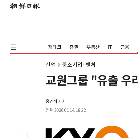
재테크
증권
부동산
IT
금융
산업
중소기업·벤처
교원그룹 "유출 우려
홍인석 기자
입력
2026.01.14. 18:22