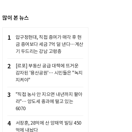
많이 본 뉴스
1
압구정현대, 직접 증여가 매각 후 현
금 증여보다 세금 7억 덜 낸다…계산
기 두드리는 강남 고령층
2
[르포] 부동산 공급 대책에 뜨거운
감자된 '용산공원'… 시민들은 "녹지
지켜야"
3
"직접 농사 안 지으면 내년까지 팔아
라"… 양도세 중과에 떨고 있는
6070
4
서장훈, 28억에 산 양재역 빌딩 450
억에 내놨다