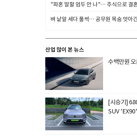
"파혼 말할 엄두 안 나"… 주식으로 결
벼 낱알 세다 풀썩… 공무원 목숨 앗아간
산업 많이 본 뉴스
수백만원 오
[시승기] 6
SUV 'EX90