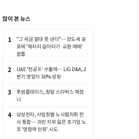
많이 본 뉴스
1
"그 세금 절대 못 낸다"… 양도세 공
포에 '제자리 갈아타기·교환 매매'
꿈틀
2
UAE '천궁Ⅱ' 수출에… LIG D&A, 2
분기 영업익 30% 성장
3
투썸플레이스, 정말 스타벅스 제쳤
나
4
삼성전자, 사업장별 노사협의회 전
사 통합… 과반 지위 잃은 초기업 노
조 '영향력 만회' 시도