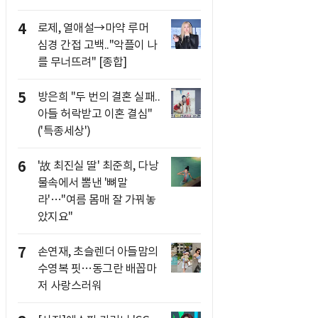
4
로제, 열애설→마약 루머
심경 간접 고백.."악플이 나
를 무너뜨려" [종합]
5
방은희 "두 번의 결혼 실패..
아들 허락받고 이혼 결심"
('특종세상')
6
'故 최진실 딸' 최준희, 다낭
물속에서 뽐낸 '뼈말
라'…"여름 몸매 잘 가꿔놓
았지요"
7
손연재, 초슬렌더 아들맘의
수영복 핏…동그란 배꼽마
저 사랑스러워