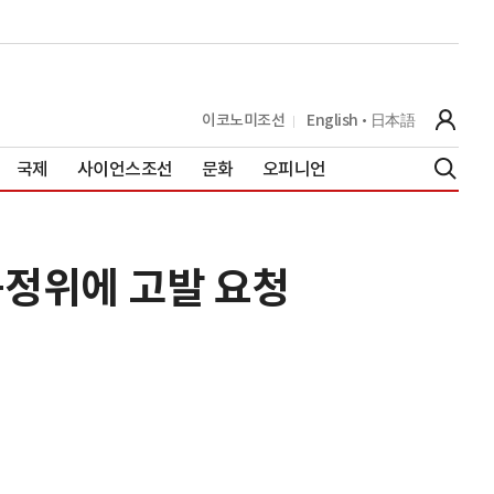
이코노미조선
English
日本語
국제
사이언스조선
문화
오피니언
공정위에 고발 요청