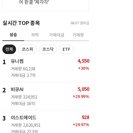
어 판결 '제각각'
실시간 TOP 종목
08.07
장마감
상승
하락
거래대금
거래량
전체
코스피
코스닥
ETF
4,550
1
유니켐
+
30
%
거래량
60,138
거래대금
2.7억
5,050
2
비큐AI
+
29.99
%
거래량
324,951
거래대금
16억
928
3
이스트에이드
+
29.97
%
거래량
2,620,951
거래대금
22.3억