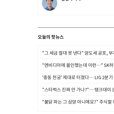
오늘의 핫뉴스
"그 세금 절대 못 낸다" 양도세 공포, 
"엔비디아에 올인했는데 이런…" SK
'중동 천궁' 제대로 터졌다… LIG 2분
"스타벅스 진짜 안 가나?"… 탱크데이 
"불닭 파는 그 삼양 아니에요?" 주식할