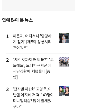
연예 많이 본 뉴스
1
이은지, 어디서나 '당당하
게 걷기' [제5회 청룡시리
즈어워즈]
2
"저런것까지 해도 돼?"..'코
드레드', 모태범→박군이
재난상황에 처했을때[종
합]
3
'전자발찌 1호' 고영욱, 이
번엔 이지혜 저격.."49평이
미니멀리즘? 많이 출세했
구나"