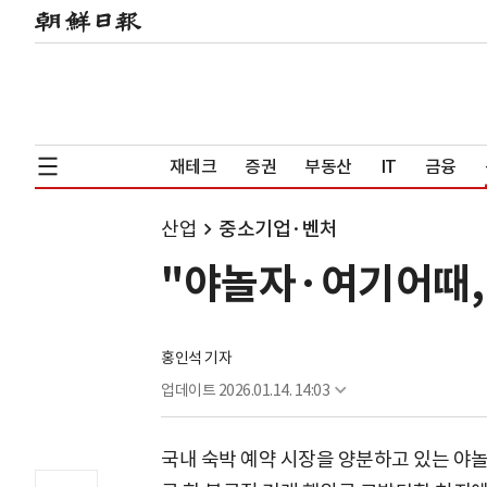
재테크
증권
부동산
IT
금융
산업
중소기업·벤처
"야놀자·여기어때,
홍인석 기자
업데이트
2026.01.14. 14:03
국내 숙박 예약 시장을 양분하고 있는 야