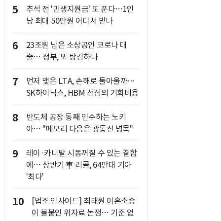
5
추석 전 '민생지원금' 또 푼다…1인
당 최대 50만원 어디서 받나
6
23조원 남은 소상공인 코로나 대
출… 정부, 또 탕감하나
7
먼저 맺은 LTA, 손해로 돌아올까…
SK하이닉스, HBM 선점의 기회비용
8
반도체 공장 통째 인수하는 노키
아… "메모리 다음은 광통신 병목"
9
레이·카니발 시동꺼질 수 있는 결함
에… 상반기 車 리콜, 64만대 기아
'최다'
10
[법조 인사이드] 최태원 이혼소송
이 불붙인 위자료 논쟁… 기준 없