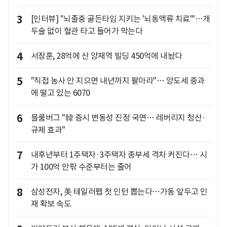
3
[인터뷰] "뇌졸중 골든타임 지키는 '뇌동맥류 치료'"…개
두술 없이 혈관 타고 들어가 막는다
4
서장훈, 28억에 산 양재역 빌딩 450억에 내놨다
5
"직접 농사 안 지으면 내년까지 팔아라"… 양도세 중과
에 떨고 있는 6070
6
블룸버그 "韓 증시 변동성 진정 국면… 레버리지 청산·
규제 효과"
7
내후년부터 1주택자·3주택자 종부세 격차 커진다… 시
가 100억 안팎 수준부터는 줄어
8
삼성전자, 美 테일러팹 첫 인턴 뽑는다…가동 앞두고 인
재 확보 속도