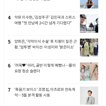
4
악뮤 이수현, '김성주子' 김민국과 스위스
여행 "첫 만남에 2시간 넘게 기다렸다"
5
양희은, '각막이식 수술' 후 지팡이 짚은 근
황..'암투병' 박미선·이성미와 '밝은미소'
6
'려욱♥' 아리, 골반 이렇게 예뻤나…물의
요정 청순 슬렌더
7
'축음기 보이스' 조명섭, 아츠로와 전속계
약…5월 본격 활동 시동