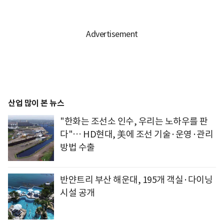
산업 많이 본 뉴스
"한화는 조선소 인수, 우리는 노하우를 판
다"… HD현대, 美에 조선 기술·운영·관리
방법 수출
반얀트리 부산 해운대, 195개 객실·다이닝
시설 공개