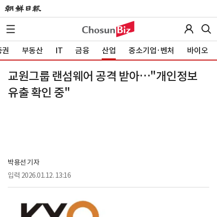
증권
부동산
IT
금융
산업
중소기업·벤처
바이오
교원그룹 랜섬웨어 공격 받아…"개인정보
유출 확인 중"
박용선 기자
입력
2026.01.12. 13:16