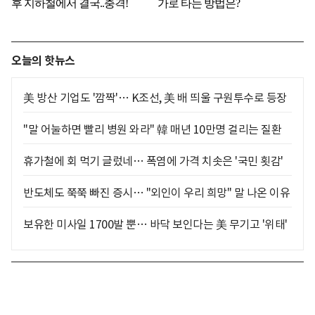
오늘의 핫뉴스
美 방산 기업도 '깜짝'… K조선, 美 배 띄울 구원투수로 등장
"말 어눌하면 빨리 병원 와라" 韓 매년 10만명 걸리는 질환
휴가철에 회 먹기 글렀네… 폭염에 가격 치솟은 '국민 횟감'
반도체도 쭉쭉 빠진 증시… "외인이 우리 희망" 말 나온 이유
보유한 미사일 1700발 뿐… 바닥 보인다는 美 무기고 '위태'