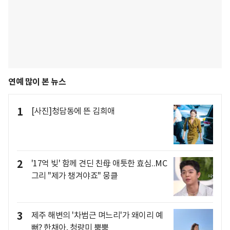
연예 많이 본 뉴스
1
[사진]청담동에 뜬 김희애
2
'17억 빚' 함께 견딘 친母 애틋한 효심..MC
그리 "제가 챙겨야죠" 뭉클
3
제주 해변의 '차범근 며느리'가 왜이리 예
뻐? 한채아, 청량미 뿜뿜