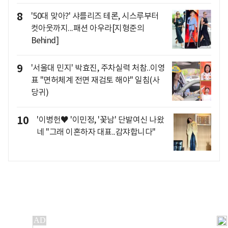
8
'50대 맞아?' 샤를리즈 테론, 시스루부터
컷아웃까지...패션 아우라[지형준의
Behind]
9
'서울대 민지' 박효진, 주차실력 처참..이영
표 "면허체계 전면 재검토 해야" 일침(사
당귀)
10
'이병헌♥ '이민정, '꽃남' 단발여신 나왔
네 "그래 이혼하자 대표..감쟈합니다"