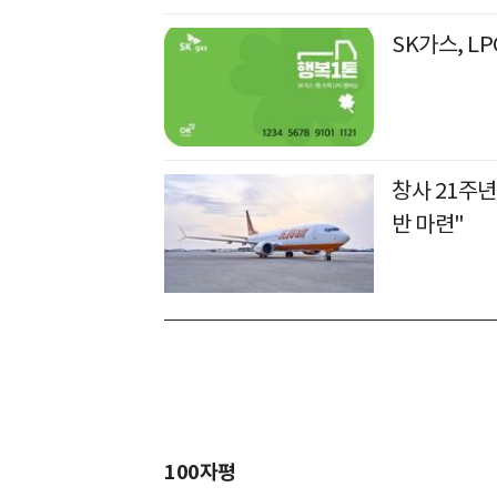
SK가스, L
창사 21주년
반 마련"
100자평