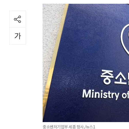
중소벤처기업부 세종 청사./뉴스1