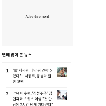
연예 많이 본 뉴스
1
"故 서세원 떠난 뒤 연락 끊
겼다"…서동주, 동생과 절
연 고백
2
악뮤 이수현, '김성주子' 김
민국과 스위스 여행 "첫 만
남에 2시간 넘게 기다렸다"