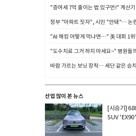
"증여세 7억 줄이는 법 있구먼!" 계산
정부 "아파트 짓자", 시민 "안돼"… 논란
"AI 해킹 어떻게 막냐면…" 美 대회 1
"도수치료 그거 하지 마세요~" 병원들
바람 가르는 보닛 장착… 세단 같은 승
산업 많이 본 뉴스
[시승기] 6
SUV 'EX90