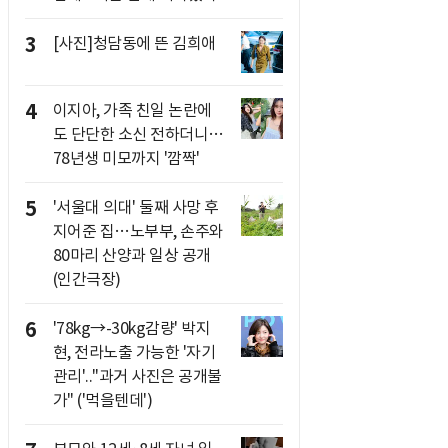
3
[사진]청담동에 뜬 김희애
4
이지아, 가족 친일 논란에
도 단단한 소신 전하더니…
78년생 미모까지 '깜짝'
5
'서울대 의대' 둘째 사망 후
지어준 집…노부부, 손주와
80마리 산양과 일상 공개
(인간극장)
6
'78kg→-30kg감량' 박지
현, 전라노출 가능한 '자기
관리'.."과거 사진은 공개불
가" ('먹을텐데')