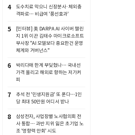
4
도수치료 막으니 신장분사·체외충
격파로… 비급여 '풍선효과'
5
[인터뷰] 美 DARPA AI 사이버 챌린
지 1위 이끈 김태수 마이크로소프트
부사장 "AI 모델보다 중요한건 운영
체계와 거버넌스"
6
박리다매 한계 부딪혔나… 국내선
가격 올리고 해외로 향하는 저가커
피
7
추석 전 '민생지원금' 또 푼다…1인
당 최대 50만원 어디서 받나
8
삼성전자, 사업장별 노사협의회 전
사 통합… 과반 지위 잃은 초기업 노
조 '영향력 만회' 시도