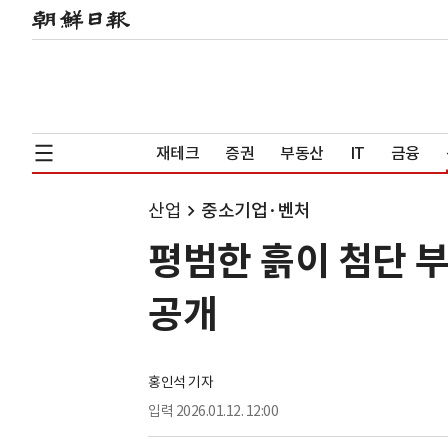
재테크
증권
부동산
IT
금융
산업
중소기업·벤처
평범한 흙이 첨단 
공개
홍인석 기자
입력
2026.01.12. 12:00