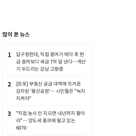
많이 본 뉴스
1
압구정현대, 직접 증여가 매각 후 현
금 증여보다 세금 7억 덜 낸다…계산
기 두드리는 강남 고령층
2
[르포] 부동산 공급 대책에 뜨거운
감자된 '용산공원'… 시민들은 "녹지
지켜야"
3
"직접 농사 안 지으면 내년까지 팔아
라"… 양도세 중과에 떨고 있는
6070