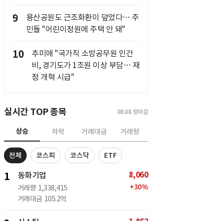
9
용산공원도 근조화환이 덮었다… 주
민들 "어린이정원에 주택 안 돼"
10
추미애 "국가직 소방공무원 인건
비, 경기도가 1조원 이상 부담… 재
정 개혁 시급"
실시간 TOP 종목
08.08
장마감
상승
하락
거래대금
거래량
전체
코스피
코스닥
ETF
8,060
1
동화기업
+
30
%
거래량
1,338,415
거래대금
105.2억