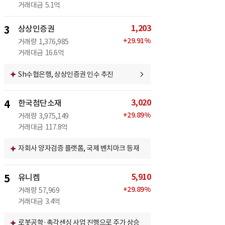
거래대금
5.1억
1,203
3
상상인증권
+
29.91
%
거래량
1,376,985
거래대금
16.6억
Sh수협은행, 상상인증권 인수 추진
3,020
4
한국첨단소재
+
29.89
%
거래량
3,975,149
거래대금
117.8억
자회사 양자검증 플랫폼, 국제 벤치마크 등재
5,910
5
유니켐
+
29.89
%
거래량
57,969
거래대금
3.4억
로봇공학·촉각센싱 사업 진행으로 주가 상승