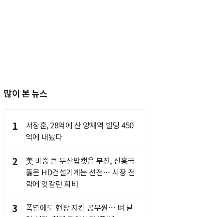
많이 본 뉴스
1
서장훈, 28억에 산 양재역 빌딩 450
억에 내놨다
2
美 비중 큰 두산밥캣은 부진, 신흥국
뚫은 HD건설기계는 선전… 시장 전
략에 엇갈린 희비
3
폭염에도 현장 지킨 공무원… 벼 낱