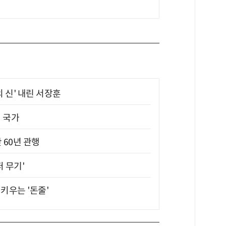
의 신' 내린 서장훈
진 국가
 60년 관행
퍼 무기'
키우는 '돈줄'