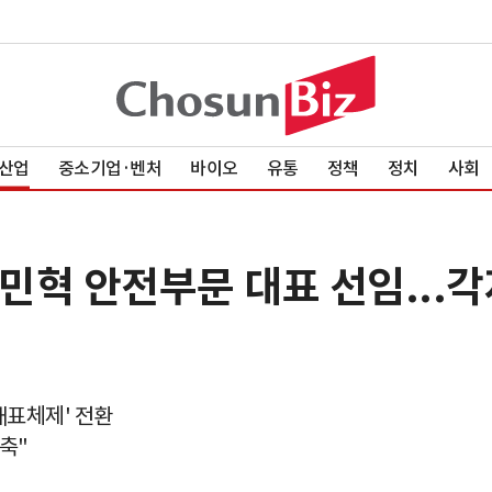
산업
중소기업·벤처
바이오
유통
정책
정치
사회
고민혁 안전부문 대표 선임...
대표체제' 전환
축"