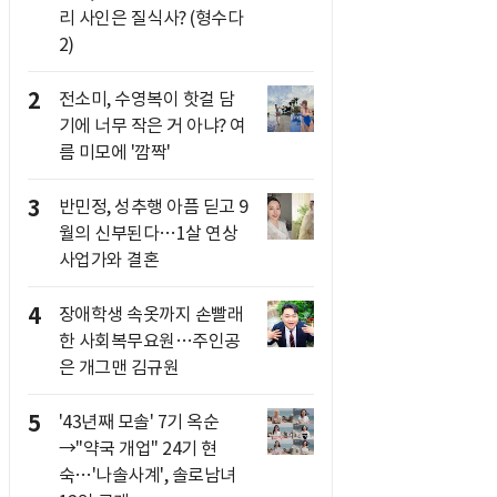
리 사인은 질식사? (형수다
2)
2
전소미, 수영복이 핫걸 담
기에 너무 작은 거 아냐? 여
름 미모에 '깜짝'
3
반민정, 성추행 아픔 딛고 9
월의 신부된다…1살 연상
사업가와 결혼
4
장애학생 속옷까지 손빨래
한 사회복무요원…주인공
은 개그맨 김규원
5
'43년째 모솔' 7기 옥순
→"약국 개업" 24기 현
숙…'나솔사계', 솔로남녀