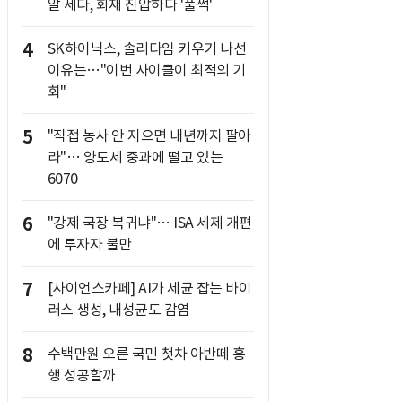
알 세다, 화재 진압하다 '풀썩'
4
SK하이닉스, 솔리다임 키우기 나선
이유는…"이번 사이클이 최적의 기
회"
5
"직접 농사 안 지으면 내년까지 팔아
라"… 양도세 중과에 떨고 있는
6070
6
"강제 국장 복귀냐"… ISA 세제 개편
에 투자자 불만
7
[사이언스카페] AI가 세균 잡는 바이
러스 생성, 내성균도 감염
8
수백만원 오른 국민 첫차 아반떼 흥
행 성공할까