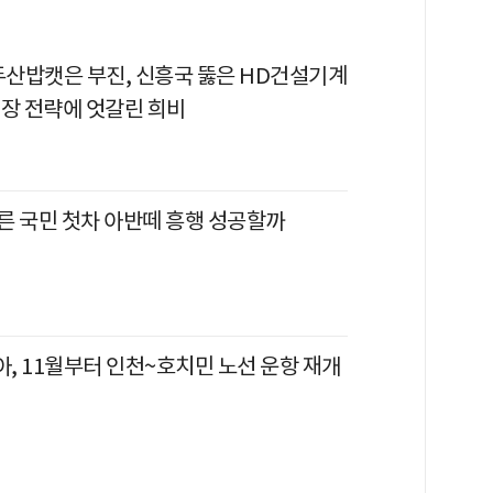
 두산밥캣은 부진, 신흥국 뚫은 HD건설기계
시장 전략에 엇갈린 희비
른 국민 첫차 아반떼 흥행 성공할까
, 11월부터 인천~호치민 노선 운항 재개