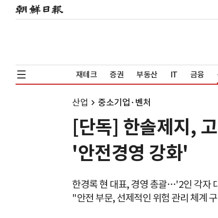
재테크
증권
부동산
IT
금융
산업
중소기업·벤처
[단독] 한솔제지, 
'안전경영 강화'
한경록 현 대표, 경영 총괄…'2인 각자 
"안전 부문, 선제적인 위험 관리 체계 구