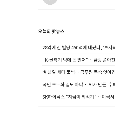
오늘의 핫뉴스
28억에 산 빌딩 450억에 내놨다, '투자
"K-굴착기 덕에 돈 벌어"… 금광 쏟아
벼 낱알 세다 풀썩… 공무원 목숨 앗아간
국민 초토화 일도 아냐… AI가 만든 '수
SK하이닉스 "지금이 최적기"… 미국서 