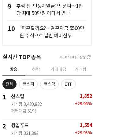
9
추석 전 '민생지원금' 또 푼다…1인
당 최대 50만원 어디서 받나
10
"파혼할까요?…결혼자금 5500만
원 주식으로 날린 예비신부
실시간 TOP 종목
08.07 14:18
장중
상승
하락
거래대금
거래량
전체
코스피
코스닥
ETF
1,852
1
신스틸
+
29.96
%
거래량
3,430,832
거래대금
61억
1,554
2
윙입푸드
+
29.93
%
거래량
331,892