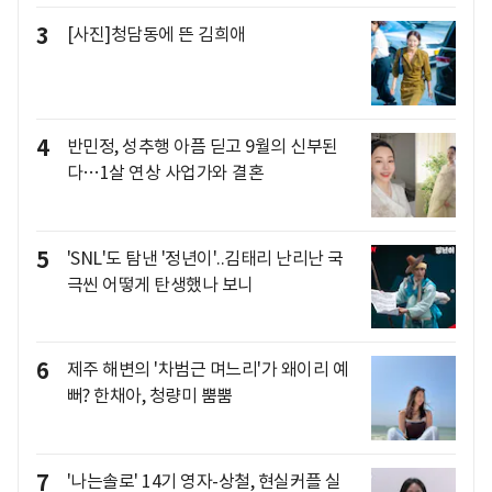
3
[사진]청담동에 뜬 김희애
4
반민정, 성추행 아픔 딛고 9월의 신부된
다…1살 연상 사업가와 결혼
5
'SNL'도 탐낸 '정년이'..김태리 난리난 국
극씬 어떻게 탄생했나 보니
6
제주 해변의 '차범근 며느리'가 왜이리 예
뻐? 한채아, 청량미 뿜뿜
7
'나는솔로' 14기 영자-상철, 현실커플 실