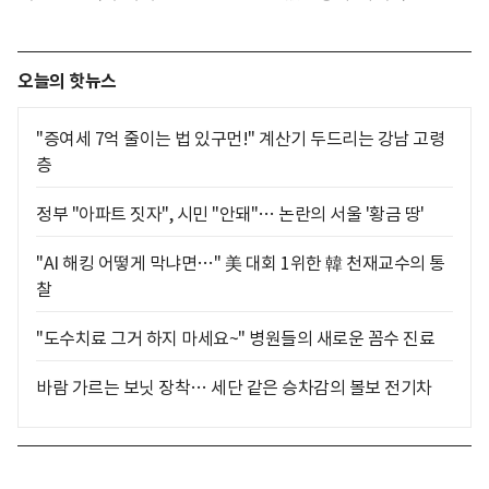
오늘의 핫뉴스
"증여세 7억 줄이는 법 있구먼!" 계산기 두드리는 강남 고령
층
정부 "아파트 짓자", 시민 "안돼"… 논란의 서울 '황금 땅'
"AI 해킹 어떻게 막냐면…" 美 대회 1위한 韓 천재교수의 통
찰
"도수치료 그거 하지 마세요~" 병원들의 새로운 꼼수 진료
바람 가르는 보닛 장착… 세단 같은 승차감의 볼보 전기차