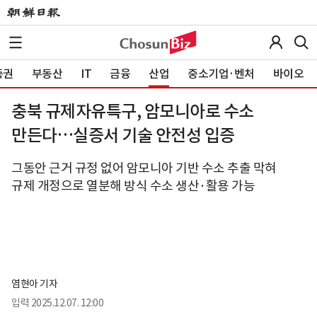
증권
부동산
IT
금융
산업
중소기업·벤처
바이오
충북 규제자유특구, 암모니아로 수소
만든다…실증서 기술 안전성 입증
그동안 근거 규정 없어 암모니아 기반 수소 추출 막혀
규제 개정으로 열분해 방식 수소 생산·활용 가능
염현아 기자
입력
2025.12.07. 12:00