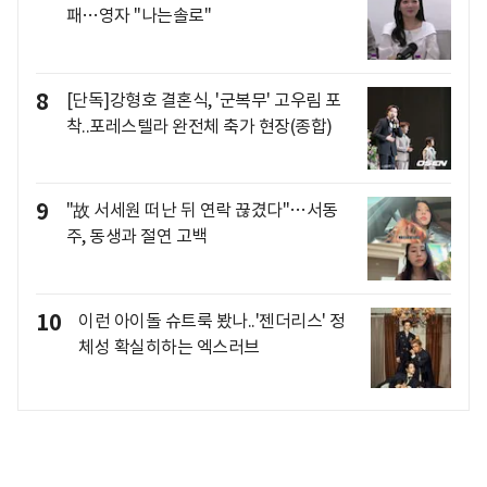
패…영자 "나는솔로"
8
[단독]강형호 결혼식, '군복무' 고우림 포
착..포레스텔라 완전체 축가 현장(종합)
9
"故 서세원 떠난 뒤 연락 끊겼다"…서동
주, 동생과 절연 고백
10
이런 아이돌 슈트룩 봤나..'젠더리스' 정
체성 확실히하는 엑스러브