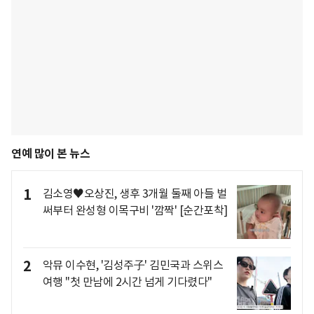
연예 많이 본 뉴스
1
김소영♥오상진, 생후 3개월 둘째 아들 벌
써부터 완성형 이목구비 '깜짝' [순간포착]
2
악뮤 이수현, '김성주子' 김민국과 스위스
여행 "첫 만남에 2시간 넘게 기다렸다"