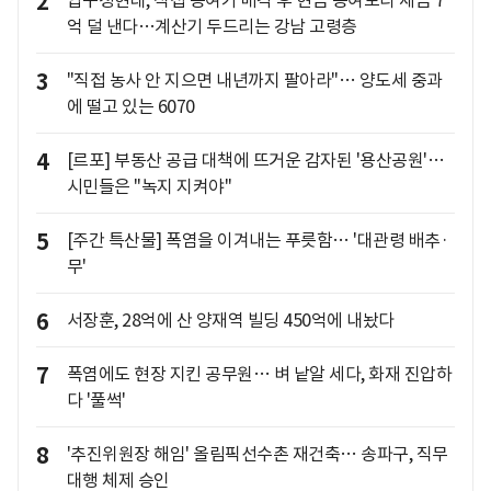
2
압구정현대, 직접 증여가 매각 후 현금 증여보다 세금 7
억 덜 낸다…계산기 두드리는 강남 고령층
3
"직접 농사 안 지으면 내년까지 팔아라"… 양도세 중과
에 떨고 있는 6070
4
[르포] 부동산 공급 대책에 뜨거운 감자된 '용산공원'…
시민들은 "녹지 지켜야"
5
[주간 특산물] 폭염을 이겨내는 푸릇함… '대관령 배추·
무'
6
서장훈, 28억에 산 양재역 빌딩 450억에 내놨다
7
폭염에도 현장 지킨 공무원… 벼 낱알 세다, 화재 진압하
다 '풀썩'
8
'추진위원장 해임' 올림픽선수촌 재건축… 송파구, 직무
대행 체제 승인