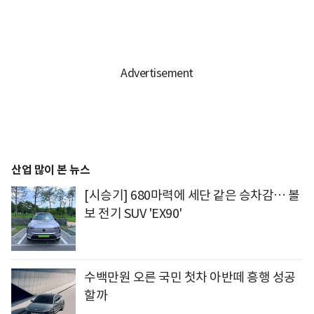
산업 많이 본 뉴스
[시승기] 680마력에 세단 같은 승차감… 볼
보 전기 SUV 'EX90'
수백만원 오른 국민 첫차 아반떼 흥행 성공
할까