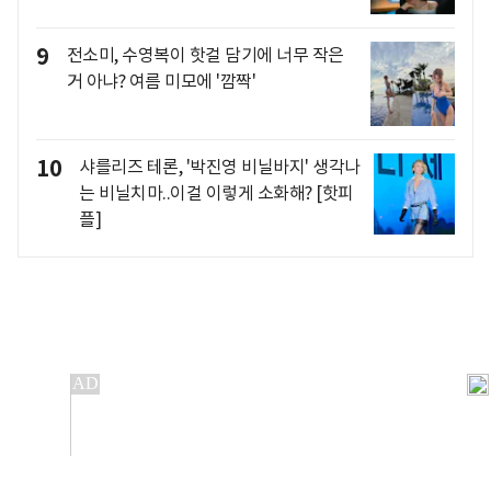
9
전소미, 수영복이 핫걸 담기에 너무 작은
거 아냐? 여름 미모에 '깜짝'
10
샤를리즈 테론, '박진영 비닐바지' 생각나
는 비닐치마..이걸 이렇게 소화해? [핫피
플]
개인정보처리방침
앱설치(Android)