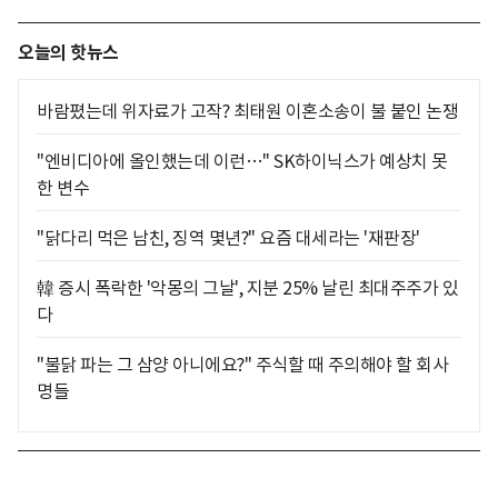
오늘의 핫뉴스
바람폈는데 위자료가 고작? 최태원 이혼소송이 불 붙인 논쟁
"엔비디아에 올인했는데 이런…" SK하이닉스가 예상치 못
한 변수
"닭다리 먹은 남친, 징역 몇년?" 요즘 대세라는 '재판장'
韓 증시 폭락한 '악몽의 그날', 지분 25% 날린 최대주주가 있
다
"불닭 파는 그 삼양 아니에요?" 주식할 때 주의해야 할 회사
명들