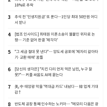
18%로 추락
3
추석 전 '민생지원금' 또 푼다…1인당 최대 50만원 어디
서 받나
4
[법조 인사이드] 최태원 이혼소송이 불붙인 위자료 논
쟁… 기준 없어 판결 '제각각'
5
"그 세금 절대 못 낸다"… 양도세 공포에 '제자리 갈아타
기·교환 매매' 꿈틀
6
[당신의 생각은] "치킨 다리 먼저 먹은 남친, 누구 잘
못?"… 커플 싸움도 AI에 묻는다
7
美, 中 태양광 막을 '역대급 카드' 내놨다… 韓 업계 기대
감↑
8
반도체 공장 통째 인수하는 노키아… "메모리 다음은 광