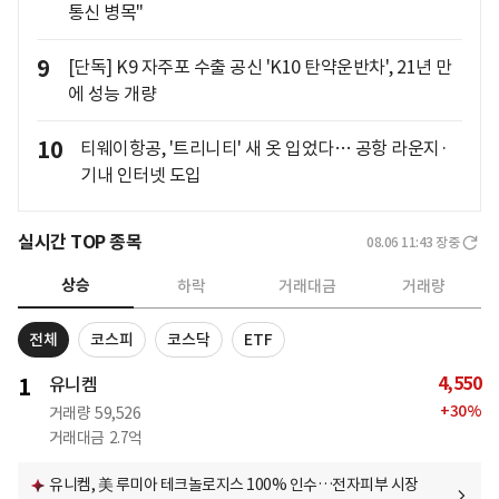
통신 병목"
9
[단독] K9 자주포 수출 공신 'K10 탄약운반차', 21년 만
에 성능 개량
10
티웨이항공, '트리니티' 새 옷 입었다… 공항 라운지·
기내 인터넷 도입
실시간 TOP 종목
08.06 11:43
장중
상승
하락
거래대금
거래량
전체
코스피
코스닥
ETF
4,550
1
유니켐
+
30
%
거래량
59,526
거래대금
2.7억
유니켐, 美 루미아 테크놀로지스 100% 인수…전자피부 시장