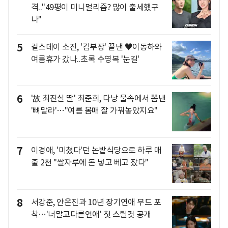
격.."49평이 미니멀리즘? 많이 출세했구
나"
5
걸스데이 소진, '김부장' 끝낸 ♥이동하와
여름휴가 갔나..초록 수영복 '눈길'
6
'故 최진실 딸' 최준희, 다낭 물속에서 뽐낸
'뼈말라'…"여름 몸매 잘 가꿔놓았지요"
7
이경애, '미쳤다'던 논밭식당으로 하루 매
출 2천 "쌀자루에 돈 넣고 베고 잤다"
8
서강준, 안은진과 10년 장기연애 무드 포
착…'너말고다른연애' 첫 스틸컷 공개