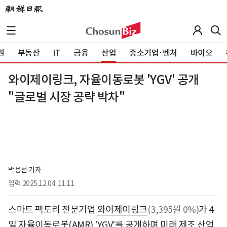
권
부동산
IT
금융
산업
중소기업·벤처
바이오
와이제이링크, 자율이동로봇 'YGV' 공개
"글로벌 시장 공략 박차"
박용선 기자
입력
2025.12.04. 11:11
스마트 팩토리 전문기업
와이제이링크
(3,395원 0%)
가 4
일 자율이동로봇(AMR) 'YGV'를 공개하며 미래 제조 산업