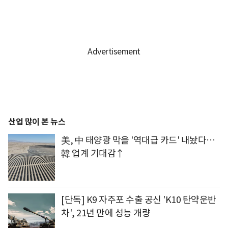
산업 많이 본 뉴스
美, 中 태양광 막을 '역대급 카드' 내놨다…
韓 업계 기대감↑
[단독] K9 자주포 수출 공신 'K10 탄약운반
차', 21년 만에 성능 개량