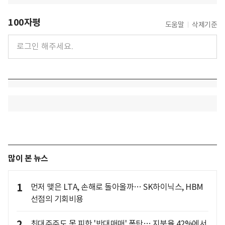
100자평
도움말
삭제기준
많이 본 뉴스
1
먼저 맺은 LTA, 손해로 돌아올까… SK하이닉스, HBM
선점의 기회비용
2
최대주주도 못 피한 '반대매매' 폭탄… 지분율 42%에서