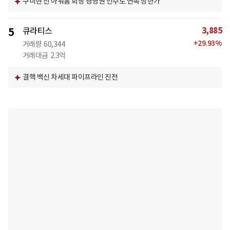
구미현 전 아워홈 회장 경영권 인수로 연속 상한가
3,885
5
큐라티스
+
29.93
%
거래량
60,344
거래대금
2.3억
결핵 백신 차세대 파이프라인 진전