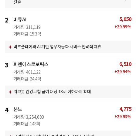
진출
5,050
2
비큐AI
+
29.99
%
거래량
311,119
거래대금
15.3억
비즈플레이와 AI 기반 업무자동화 서비스 전략적 제휴
6,510
3
피앤에스로보틱스
+
29.94
%
거래량
401,122
거래대금
24.4억
워크봇 건강보험 급여 대상 18세 이하까지 확대
4,775
4
본느
+
29.93
%
거래량
3,254,683
거래대금
148억