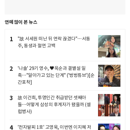
연예 많이 본 뉴스
1
"故 서세원 떠난 뒤 연락 끊겼다"…서동
주, 동생과 절연 고백
2
'나솔' 29기 영수, ♥옥순과 결별설 일
축…"알아가고 있는 단계" ('벙벙튜브')[순
간포착]
3
故 이건희, 투명인간 취급받던 셋째아
들…어떻게 삼성의 후계자가 됐을까 (셀
럽병사)
4
'전자발찌 1호' 고영욱, 이번엔 이지혜 저