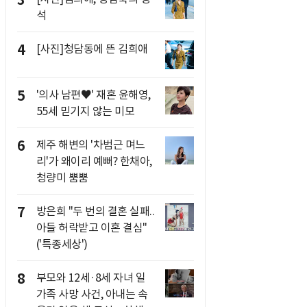
3
석
4
[사진]청담동에 뜬 김희애
5
'의사 남편♥' 재혼 윤해영,
55세 믿기지 않는 미모
6
제주 해변의 '차범근 며느
리'가 왜이리 예뻐? 한채아,
청량미 뿜뿜
7
방은희 "두 번의 결혼 실패..
아들 허락받고 이혼 결심"
('특종세상')
8
부모와 12세·8세 자녀 일
가족 사망 사건, 아내는 속