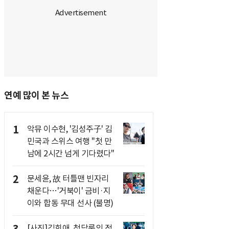
연예 많이 본 뉴스
1
악뮤 이수현, '김성주子' 김
민국과 스위스 여행 "첫 만
남에 2시간 넘게 기다렸다"
2
문세윤, 故 터틀맨 빈자리
채운다…'거북이' 금비·지
이와 합동 무대 선사 (불명)
[사진]김희애, 청담룩의 정