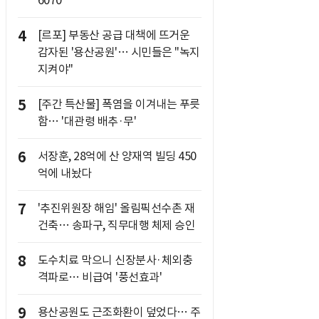
6070
4
[르포] 부동산 공급 대책에 뜨거운
감자된 '용산공원'… 시민들은 "녹지
지켜야"
5
[주간 특산물] 폭염을 이겨내는 푸릇
함… '대관령 배추·무'
6
서장훈, 28억에 산 양재역 빌딩 450
억에 내놨다
7
'추진위원장 해임' 올림픽선수촌 재
건축… 송파구, 직무대행 체제 승인
8
도수치료 막으니 신장분사·체외충
격파로… 비급여 '풍선효과'
9
용산공원도 근조화환이 덮었다… 주