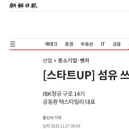
재테크
증권
부동산
IT
금융
산업
중소기업·벤처
[스타트UP] 섬유 
IBK창공 구로 14기
공동환 텍스타일리 대표
홍인석 기자
입력
2025.11.17. 06:09