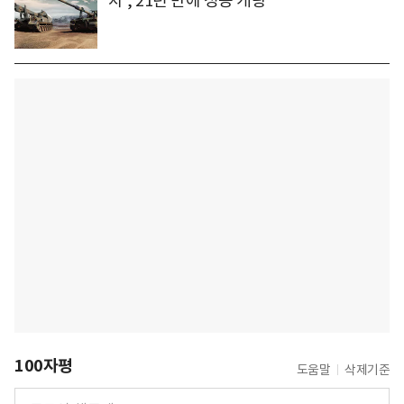
차', 21년 만에 성능 개량
100자평
도움말
삭제기준