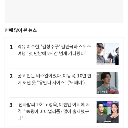
연예 많이 본 뉴스
1
악뮤 이수현, '김성주子' 김민국과 스위스
여행 "첫 만남에 2시간 넘게 기다렸다"
2
굶고 만든 비주얼이었다..이동욱, 10년 만
에 꺼낸 옷 "유인나 사이즈" ('도깨비')
3
'전자발찌 1호' 고영욱, 이번엔 이지혜 저
격.."49평이 미니멀리즘? 많이 출세했구
나"