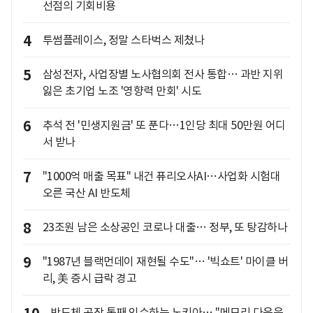
선점의 기회비용
4
투썸플레이스, 정말 스타벅스 제쳤나
5
삼성전자, 사업장별 노사협의회 전사 통합… 과반 지위
잃은 초기업 노조 '영향력 만회' 시도
6
추석 전 '민생지원금' 또 푼다…1인당 최대 50만원 어디
서 받나
7
"1000억 매출 목표" 내건 퓨리오사AI…사업화 시험대
오른 국산 AI 반도체
8
23조원 남은 소상공인 코로나 대출… 정부, 또 탕감하나
9
"1987년 블랙먼데이 재현될 수도"… '빅쇼트' 마이클 버
리, 美 증시 급락 경고
반도체 공장 통째 인수하는 노키아… "메모리 다음은