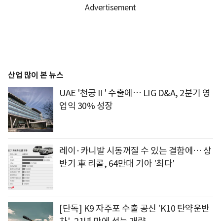
산업 많이 본 뉴스
UAE '천궁Ⅱ' 수출에… LIG D&A, 2분기 영
업익 30% 성장
레이·카니발 시동꺼질 수 있는 결함에… 상
반기 車 리콜, 64만대 기아 '최다'
[단독] K9 자주포 수출 공신 'K10 탄약운반