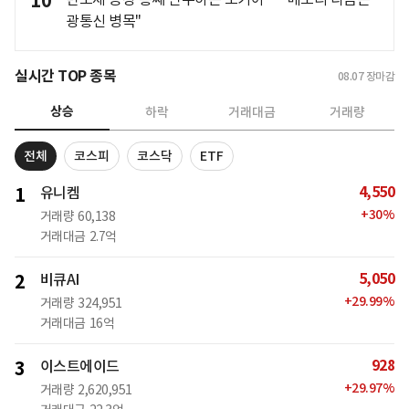
10
광통신 병목"
실시간 TOP 종목
08.07
장마감
상승
하락
거래대금
거래량
전체
코스피
코스닥
ETF
4,550
1
유니켐
+
30
%
거래량
60,138
거래대금
2.7억
5,050
2
비큐AI
+
29.99
%
거래량
324,951
거래대금
16억
928
3
이스트에이드
+
29.97
%
거래량
2,620,951