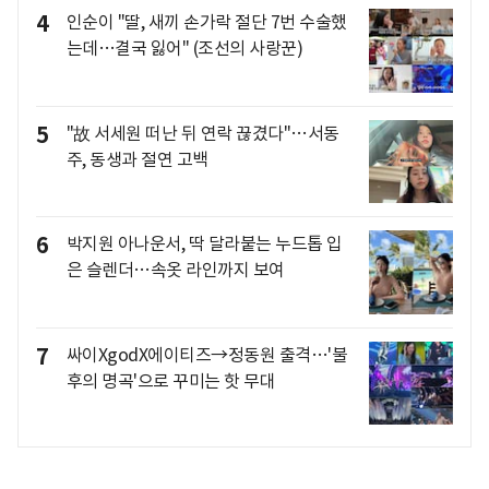
4
인순이 "딸, 새끼 손가락 절단 7번 수술했
는데…결국 잃어" (조선의 사랑꾼)
5
"故 서세원 떠난 뒤 연락 끊겼다"…서동
주, 동생과 절연 고백
6
박지원 아나운서, 딱 달라붙는 누드톱 입
은 슬렌더…속옷 라인까지 보여
7
싸이XgodX에이티즈→정동원 출격…'불
후의 명곡'으로 꾸미는 핫 무대