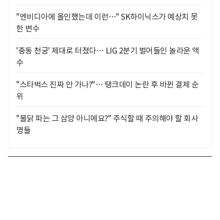
"엔비디아에 올인했는데 이런…" SK하이닉스가 예상치 못
한 변수
'중동 천궁' 제대로 터졌다… LIG 2분기 벌어들인 놀라운 액
수
"스타벅스 진짜 안 가나?"… 탱크데이 논란 후 바뀐 결제 순
위
"불닭 파는 그 삼양 아니에요?" 주식할 때 주의해야 할 회사
명들