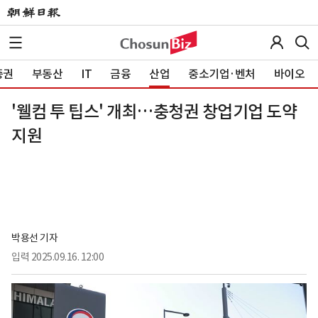
증권
부동산
IT
금융
산업
중소기업·벤처
바이오
'웰컴 투 팁스' 개최…충청권 창업기업 도약
지원
박용선 기자
입력
2025.09.16. 12:00