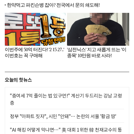
오늘의 핫뉴스
"증여세 7억 줄이는 법 있구먼!" 계산기 두드리는 강남 고령
층
정부 "아파트 짓자", 시민 "안돼"… 논란의 서울 '황금 땅'
"AI 해킹 어떻게 막냐면…" 美 대회 1위한 韓 천재교수의 통