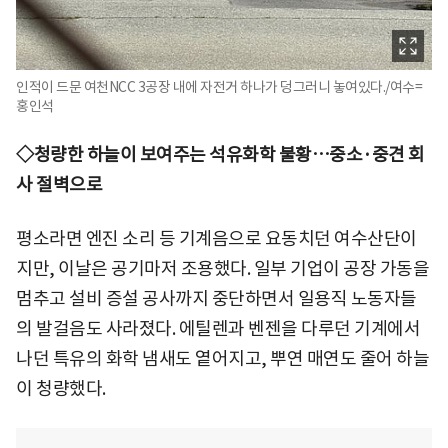
인적이 드문 여천NCC 3공장 내에 자전거 하나가 덩그러니 놓여있다./여수=
홍인석
◇청량한 하늘이 보여주는 석유화학 불황…중소·중견 회
사 절벽으로
평소라면 엔진 소리 등 기계음으로 요동치던 여수산단이
지만, 이날은 공기마저 조용했다. 일부 기업이 공장 가동을
멈추고 설비 증설 공사까지 중단하면서 일용직 노동자들
의 발걸음도 사라졌다. 에틸렌과 벤젠을 다루던 기계에서
나던 특유의 화학 냄새도 옅어지고, 뿌연 매연도 줄어 하늘
이 청량했다.