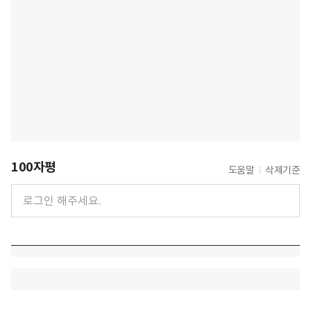
100자평
도움말
삭제기준