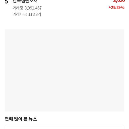
3,020
5
한국첨단소재
+
29.89
%
거래량
3,991,467
거래대금
118.3억
연예 많이 본 뉴스