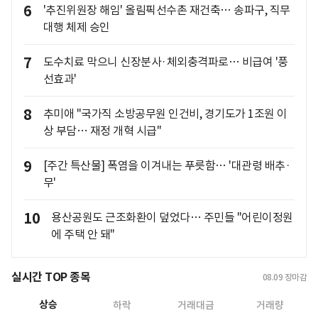
6
'추진위원장 해임' 올림픽선수촌 재건축… 송파구, 직무
대행 체제 승인
7
도수치료 막으니 신장분사·체외충격파로… 비급여 '풍
선효과'
8
추미애 "국가직 소방공무원 인건비, 경기도가 1조원 이
상 부담… 재정 개혁 시급"
9
[주간 특산물] 폭염을 이겨내는 푸릇함… '대관령 배추·
무'
10
용산공원도 근조화환이 덮었다… 주민들 "어린이정원
에 주택 안 돼"
실시간 TOP 종목
08.09
장마감
상승
하락
거래대금
거래량