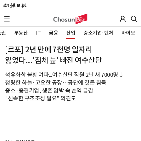
증권
부동산
IT
금융
산업
중소기업·벤처
바이오
[르포] 2년 만에 7천명 일자리
잃었다...'침체 늪' 빠진 여수산단
석유화학 불황 여파...여수산단 직원 2년 새 7000명↓
청량한 하늘·고요한 공장…공단에 깃든 침묵
중소·중견기업, 생존 압박 속 순익 급감
"신속한 구조조정 필요" 의견도