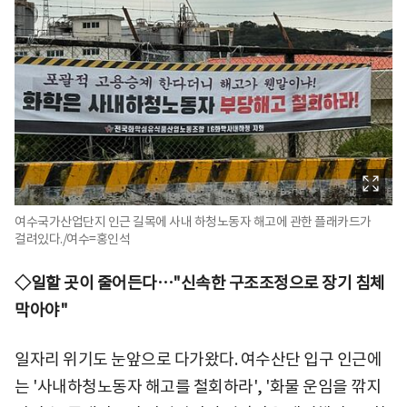
여수국가산업단지 인근 길목에 사내 하청노동자 해고에 관한 플래카드가
걸려있다./여수=홍인석
◇일할 곳이 줄어든다…"신속한 구조조정으로 장기 침체
막아야"
일자리 위기도 눈앞으로 다가왔다. 여수산단 입구 인근에
는 '사내하청노동자 해고를 철회하라', '화물 운임을 깎지