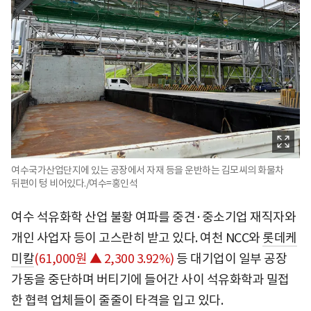
여수국가산업단지에 있는 공장에서 자재 등을 운반하는 김모씨의 화물차
뒤편이 텅 비어있다./여수=홍인석
여수 석유화학 산업 불황 여파를 중견·중소기업 재직자와
개인 사업자 등이 고스란히 받고 있다. 여천 NCC와
롯데케
미칼
(61,000원 ▲ 2,300 3.92%)
등 대기업이 일부 공장
가동을 중단하며 버티기에 들어간 사이 석유화학과 밀접
한 협력 업체들이 줄줄이 타격을 입고 있다.