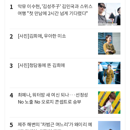
1
악뮤 이수현, '김성주子' 김민국과 스위스
여행 "첫 만남에 2시간 넘게 기다렸다"
2
[사진]김희애, 우아한 미소
3
[사진]청담동에 뜬 김희애
4
최예나, 워터밤 새 여신 되나···선정성
No 노출 No 오로지 콘셉트로 승부
5
제주 해변의 '차범근 며느리'가 왜이리 예