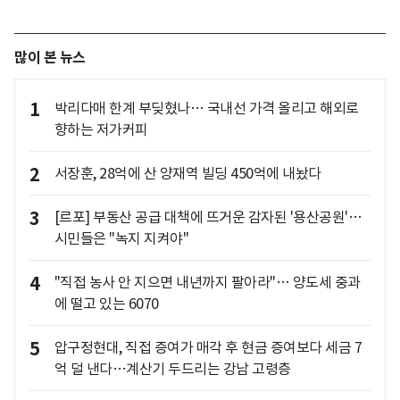
많이 본 뉴스
1
박리다매 한계 부딪혔나… 국내선 가격 올리고 해외로
향하는 저가커피
2
서장훈, 28억에 산 양재역 빌딩 450억에 내놨다
3
[르포] 부동산 공급 대책에 뜨거운 감자된 '용산공원'…
시민들은 "녹지 지켜야"
4
"직접 농사 안 지으면 내년까지 팔아라"… 양도세 중과
에 떨고 있는 6070
5
압구정현대, 직접 증여가 매각 후 현금 증여보다 세금 7
억 덜 낸다…계산기 두드리는 강남 고령층