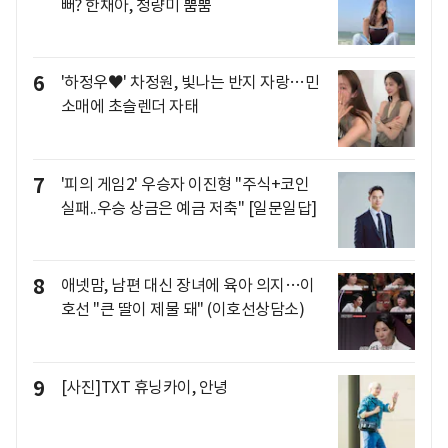
뻐? 한채아, 청량미 뿜뿜
6
'하정우♥' 차정원, 빛나는 반지 자랑…민
소매에 초슬렌더 자태
7
'피의 게임2' 우승자 이진형 "주식+코인
실패..우승 상금은 예금 저축" [일문일답]
8
애넷맘, 남편 대신 장녀에 육아 의지…이
호선 "큰 딸이 제물 돼" (이호선상담소)
9
[사진]TXT 휴닝카이, 안녕