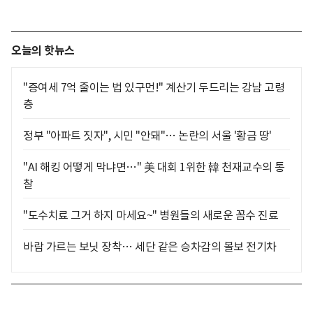
오늘의 핫뉴스
"증여세 7억 줄이는 법 있구먼!" 계산기 두드리는 강남 고령
층
정부 "아파트 짓자", 시민 "안돼"… 논란의 서울 '황금 땅'
"AI 해킹 어떻게 막냐면…" 美 대회 1위한 韓 천재교수의 통
찰
"도수치료 그거 하지 마세요~" 병원들의 새로운 꼼수 진료
바람 가르는 보닛 장착… 세단 같은 승차감의 볼보 전기차