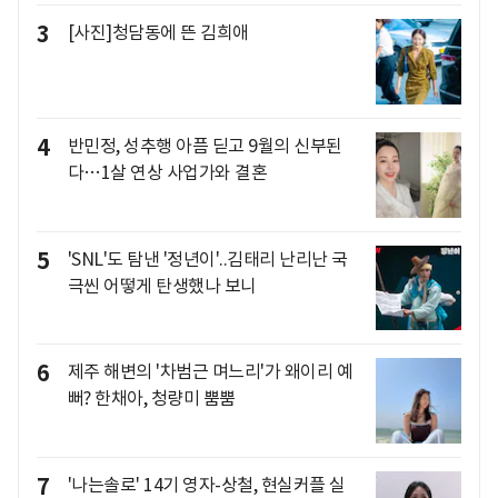
3
[사진]청담동에 뜬 김희애
4
반민정, 성추행 아픔 딛고 9월의 신부된
다…1살 연상 사업가와 결혼
5
'SNL'도 탐낸 '정년이'..김태리 난리난 국
극씬 어떻게 탄생했나 보니
6
제주 해변의 '차범근 며느리'가 왜이리 예
뻐? 한채아, 청량미 뿜뿜
7
'나는솔로' 14기 영자-상철, 현실커플 실