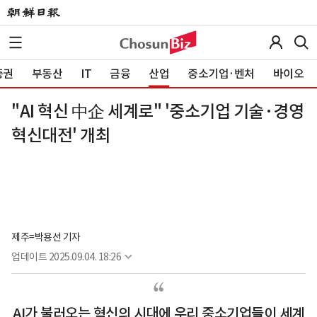
증권
부동산
IT
금융
산업
중소기업·벤처
바이오
"AI 혁신 中企 세계로" '중소기업 기술·경영
혁신대전' 개최
제주=박용선 기자
업데이트
2025.09.04. 18:26
AI가 불러오는 혁신의 시대에 우리 중소기업들이 세계