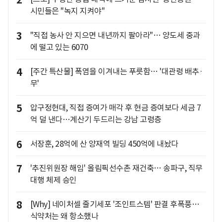
2
시민들은 "녹지 지켜야"
3
"직접 농사 안 지으면 내년까지 팔아라"… 양도세 중과
에 떨고 있는 6070
4
[주간 특산물] 폭염을 이겨내는 푸릇함… '대관령 배추·
무'
5
압구정현대, 직접 증여가 매각 후 현금 증여보다 세금 7
억 덜 낸다…계산기 두드리는 강남 고령층
6
서장훈, 28억에 산 양재역 빌딩 450억에 내놨다
7
'추진위원장 해임' 올림픽선수촌 재건축… 송파구, 직무
대행 체제 승인
8
[Why] 네이처셀 줄기세포 '조인트스템' 판결 후폭풍…
식약처는 왜 항소했나