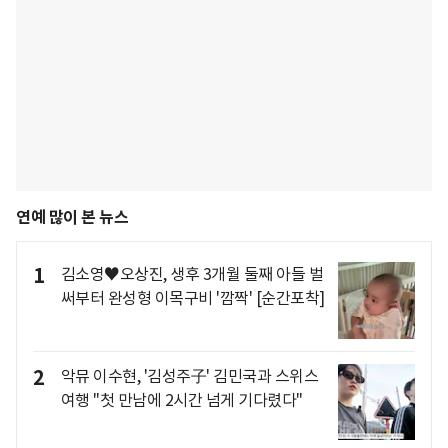
연예 많이 본 뉴스
1
김소영♥오상진, 생후 3개월 둘째 아들 벌
써부터 완성형 이목구비 '깜짝' [순간포착]
2
악뮤 이수현, '김성주子' 김민국과 스위스
여행 "첫 만남에 2시간 넘게 기다렸다"