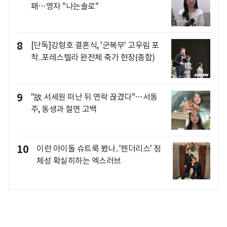
패…영자 "나는솔로"
8
[단독]강형호 결혼식, '군복무' 고우림 포
착..포레스텔라 완전체 축가 현장(종합)
9
"故 서세원 떠난 뒤 연락 끊겼다"…서동
주, 동생과 절연 고백
10
이런 아이돌 슈트룩 봤나..'젠더리스' 정
체성 확실히하는 엑스러브