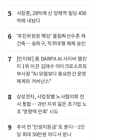
5
서장훈, 28억에 산 양재역 빌딩 450
억에 내놨다
6
'추진위원장 해임' 올림픽선수촌 재
건축… 송파구, 직무대행 체제 승인
7
[인터뷰] 美 DARPA AI 사이버 챌린
지 1위 이끈 김태수 마이크로소프트
부사장 "AI 모델보다 중요한건 운영
체계와 거버넌스"
8
삼성전자, 사업장별 노사협의회 전
사 통합… 과반 지위 잃은 초기업 노
조 '영향력 만회' 시도
9
추석 전 '민생지원금' 또 푼다…1인
당 최대 50만원 어디서 받나