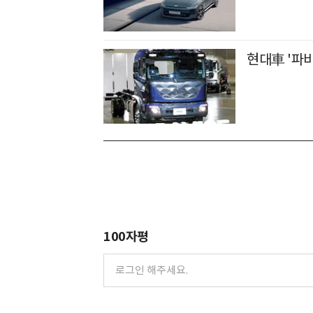
현대車 '파비
100자평