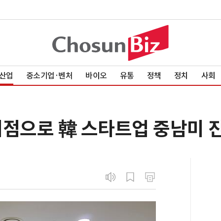
산업
중소기업·벤처
바이오
유통
정책
정치
사회
거점으로 韓 스타트업 중남미 