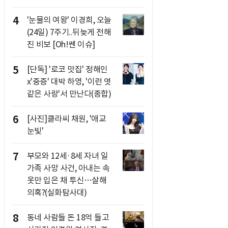
4
'눈물의 여왕' 이경희, 오늘
(24일) 7주기..뒤늦게 전해
진 비보 [Oh!쎈 이슈]
5
[단독] '로코 맛집' 정해인
x'중증' 대박 하영, '이런 엿
같은 사랑'서 만난다(종합)
6
[사진]클라씨 채원, '애교
눈빛'
7
부모와 12세·8세 자녀 일
가족 사망 사건, 아내는 속
옷만 입은 채 투신…살해
의혹?(실화탐사대)
8
동네 사람들 돈 18억 들고