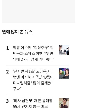
연예 많이 본 뉴스
1
악뮤 이수현, '김성주子' 김
민국과 스위스 여행 "첫 만
남에 2시간 넘게 기다렸다"
2
'전자발찌 1호' 고영욱, 이
번엔 이지혜 저격.."49평이
미니멀리즘? 많이 출세했
구나"
3
'의사 남편♥' 재혼 윤해영,
55세 믿기지 않는 미모