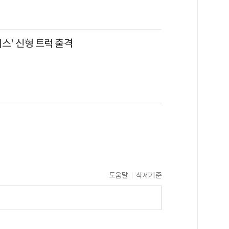
스' 신형 트럭 출격
도움말
삭제기준