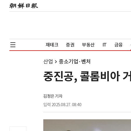
재테크
증권
부동산
IT
금융
산업
중소기업·벤처
중진공, 콜롬비아 
김정은 기자
입력
2025.08.27. 08:40