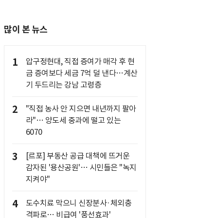
많이 본 뉴스
1
압구정현대, 직접 증여가 매각 후 현
금 증여보다 세금 7억 덜 낸다…계산
기 두드리는 강남 고령층
2
"직접 농사 안 지으면 내년까지 팔아
라"… 양도세 중과에 떨고 있는
6070
3
[르포] 부동산 공급 대책에 뜨거운
감자된 '용산공원'… 시민들은 "녹지
지켜야"
4
도수치료 막으니 신장분사·체외충
격파로… 비급여 '풍선효과'