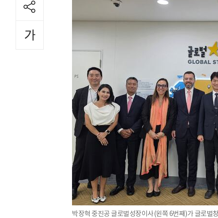
박장혁 중진공 글로벌성장이사(왼쪽 6번째)가 글로벌