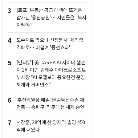
3
[르포] 부동산 공급 대책에 뜨거운
감자된 '용산공원'… 시민들은 "녹지
지켜야"
4
도수치료 막으니 신장분사·체외충
격파로… 비급여 '풍선효과'
5
[인터뷰] 美 DARPA AI 사이버 챌린
지 1위 이끈 김태수 마이크로소프트
부사장 "AI 모델보다 중요한건 운영
체계와 거버넌스"
6
'추진위원장 해임' 올림픽선수촌 재
건축… 송파구, 직무대행 체제 승인
7
서장훈, 28억에 산 양재역 빌딩 450
억에 내놨다