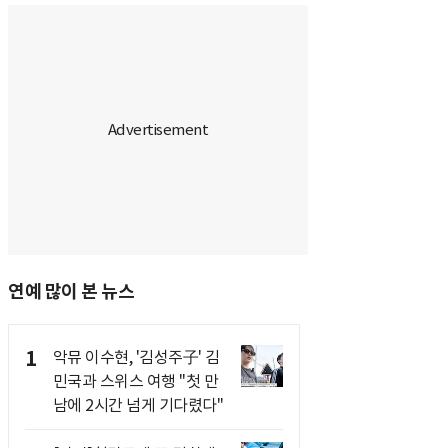
연예 많이 본 뉴스
1
악뮤 이수현, '김성주子' 김
민국과 스위스 여행 "첫 만
남에 2시간 넘게 기다렸다"