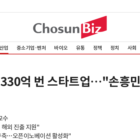
산업
중소기업·벤처
바이오
유통
정책
정치
사회
타 330억 번 스타트업…"손흥
교수
해외 진출 지원"
 구축…오픈이노베이션 활성화"