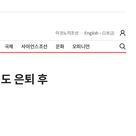
이코노미조선
English
日本語
국제
사이언스조선
문화
오피니언
민도 은퇴 후