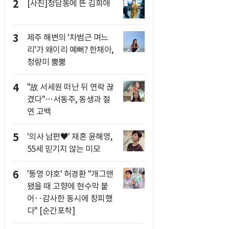
2
[사진]청담동에 뜬 김희애
3
제주 해변의 '차범근 며느
리'가 왜이리 예뻐? 한채아,
청량미 뿜뿜
4
"故 서세원 떠난 뒤 연락 끊
겼다"…서동주, 동생과 절
연 고백
5
'의사 남편♥' 재혼 윤해영,
55세 믿기지 않는 미모
6
'통영 야호' 허경환 "개그맨
됐을 때 고향에 현수막 붙
어‥감사한 동시에 창피했
다" [순간포착]