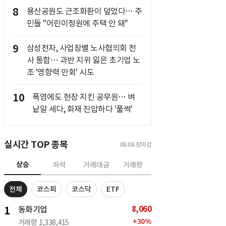
8
용산공원도 근조화환이 덮었다… 주
민들 "어린이정원에 주택 안 돼"
9
삼성전자, 사업장별 노사협의회 전
사 통합… 과반 지위 잃은 초기업 노
조 '영향력 만회' 시도
10
폭염에도 현장 지킨 공무원… 벼
낱알 세다, 화재 진압하다 '풀썩'
실시간 TOP 종목
08.08
장마감
상승
하락
거래대금
거래량
전체
코스피
코스닥
ETF
8,060
1
동화기업
+
30
%
거래량
1,338,415