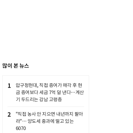
많이 본 뉴스
1
압구정현대, 직접 증여가 매각 후 현
금 증여보다 세금 7억 덜 낸다…계산
기 두드리는 강남 고령층
2
"직접 농사 안 지으면 내년까지 팔아
라"… 양도세 중과에 떨고 있는
6070