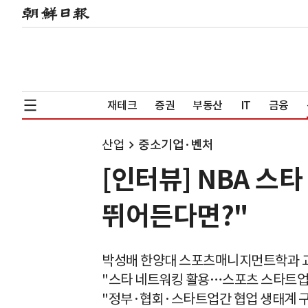
재테크
증권
부동산
IT
금융
산업
중소기업·벤처
[인터뷰] NBA 스
뛰어든다면?"
박성배 한양대 스포츠매니지먼트학과 
"스타 네트워킹 활용…스포츠 스타트업 
"정부·협회·스타트업간 협업 생태계