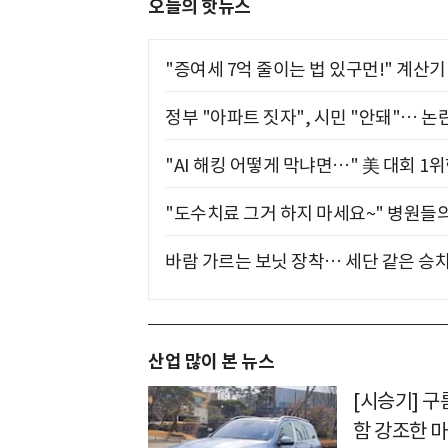
오늘의 핫뉴스
"증여세 7억 줄이는 법 있구먼!" 계산
정부 "아파트 짓자", 시민 "안돼"… 논란
"AI 해킹 어떻게 막냐면…" 美 대회 1
"도수치료 그거 하지 마세요~" 병원들
바람 가르는 보닛 장착… 세단 같은 승
산업 많이 본 뉴스
[시승기] 
함 강조한 마