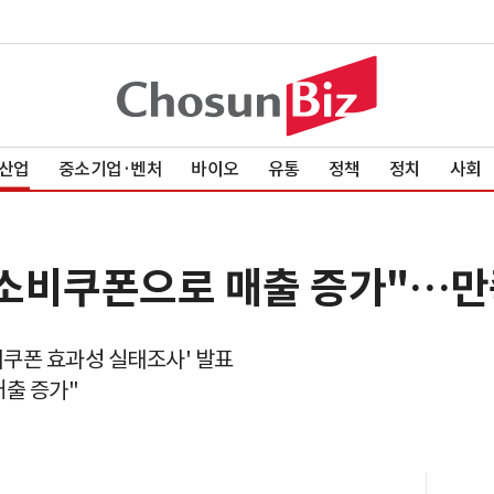
산업
중소기업·벤처
바이오
유통
정책
정치
사회
"소비쿠폰으로 매출 증가"…만족
쿠폰 효과성 실태조사' 발표
매출 증가"