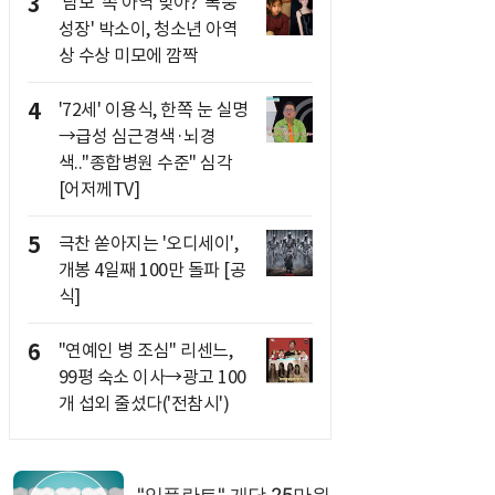
3
'담보' 속 아역 맞아? '폭풍
성장' 박소이, 청소년 아역
상 수상 미모에 깜짝
4
'72세' 이용식, 한쪽 눈 실명
→급성 심근경색·뇌경
색.."종합병원 수준" 심각
[어저께TV]
5
극찬 쏟아지는 '오디세이',
개봉 4일째 100만 돌파 [공
식]
6
"연예인 병 조심" 리센느,
99평 숙소 이사→광고 100
개 섭외 줄섰다('전참시')