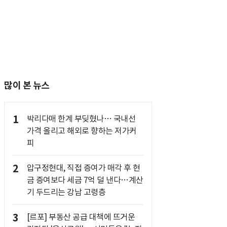
많이 본 뉴스
1
박리다매 한계 부딪혔나… 국내선
가격 올리고 해외로 향하는 저가커
피
2
압구정현대, 직접 증여가 매각 후 현
금 증여보다 세금 7억 덜 낸다…계산
기 두드리는 강남 고령층
3
[르포] 부동산 공급 대책에 뜨거운