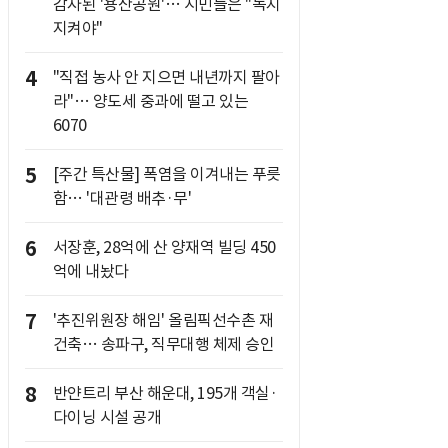
감자된 '용산공원'… 시민들은 "녹지
지켜야"
4
"직접 농사 안 지으면 내년까지 팔아
라"… 양도세 중과에 떨고 있는
6070
5
[주간 특산물] 폭염을 이겨내는 푸릇
함… '대관령 배추·무'
6
서장훈, 28억에 산 양재역 빌딩 450
억에 내놨다
7
'추진위원장 해임' 올림픽선수촌 재
건축… 송파구, 직무대행 체제 승인
8
반얀트리 부산 해운대, 195개 객실·
다이닝 시설 공개