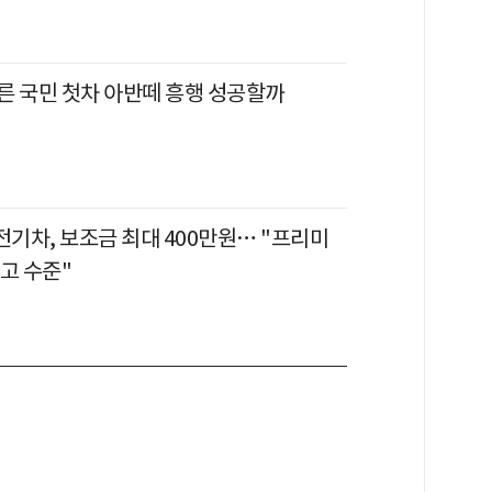
른 국민 첫차 아반떼 흥행 성공할까
전기차, 보조금 최대 400만원… "프리미
고 수준"