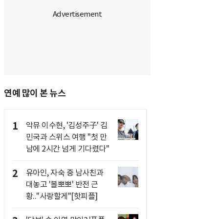
연예 많이 본 뉴스
1
악뮤 이수현, '김성주子' 김
민국과 스위스 여행 "첫 만
남에 2시간 넘게 기다렸다"
2
유아인, 자숙 중 남사친과
대놓고 '볼뽀뽀' 반전 근
황.."사랑할게"[핫피플]