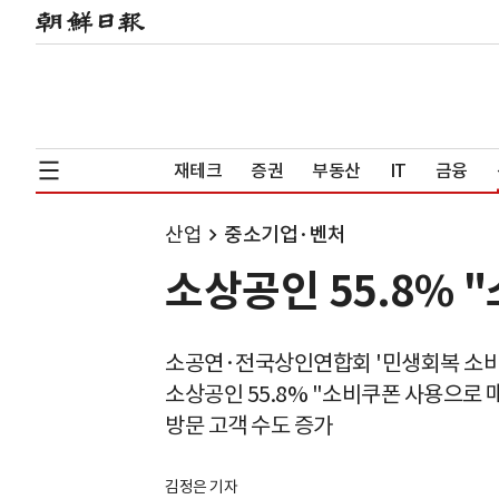
재테크
증권
부동산
IT
금융
산업
중소기업·벤처
소상공인 55.8% 
소공연·전국상인연합회 '민생회복 소비
소상공인 55.8% "소비쿠폰 사용으로 
방문 고객 수도 증가
김정은 기자