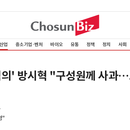
산업
중소기업·벤처
바이오
유통
정책
정치
사회
혐의' 방시혁 "구성원께 사과
장
명"