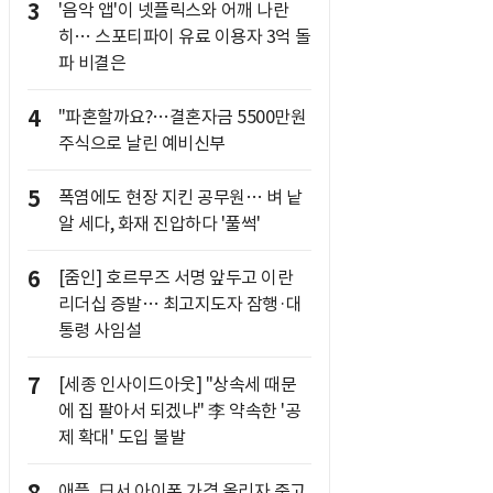
3
'음악 앱'이 넷플릭스와 어깨 나란
히… 스포티파이 유료 이용자 3억 돌
파 비결은
4
"파혼할까요?…결혼자금 5500만원
주식으로 날린 예비신부
5
폭염에도 현장 지킨 공무원… 벼 낱
알 세다, 화재 진압하다 '풀썩'
6
[줌인] 호르무즈 서명 앞두고 이란
리더십 증발… 최고지도자 잠행·대
통령 사임설
7
[세종 인사이드아웃] "상속세 때문
에 집 팔아서 되겠냐" 李 약속한 '공
제 확대' 도입 불발
애플, 日서 아이폰 가격 올리자 중고