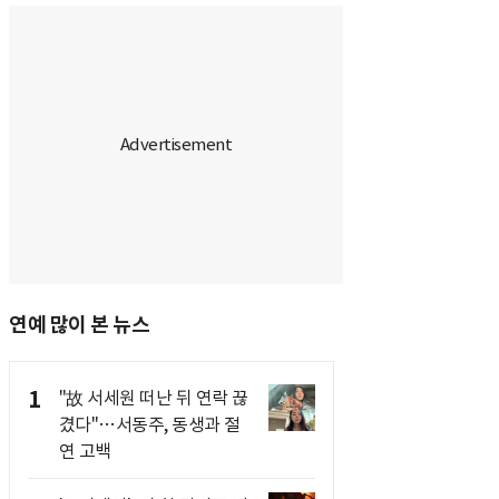
연예 많이 본 뉴스
1
"故 서세원 떠난 뒤 연락 끊
겼다"…서동주, 동생과 절
연 고백