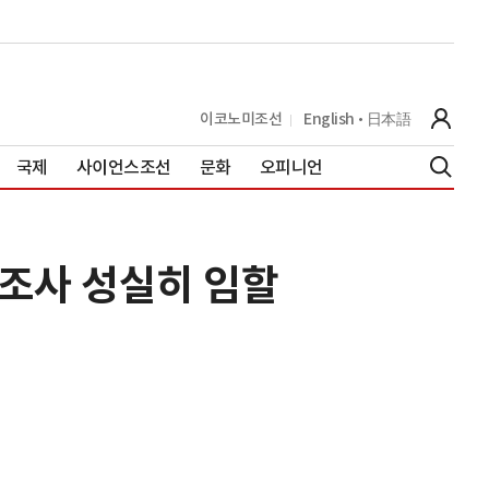
이코노미조선
English
日本語
국제
사이언스조선
문화
오피니언
…조사 성실히 임할