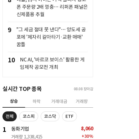
8
폰 주문량 2배 껑충… 리퍼폰 패널은
신제품용 추월
9
"그 세금 절대 못 낸다"… 양도세 공
포에 '제자리 갈아타기·교환 매매'
꿈틀
10
NC AI, '바르코 보이스' 활용한 게
임제작 공모전 개최
실시간 TOP 종목
08.08
장마감
상승
하락
거래대금
거래량
전체
코스피
코스닥
ETF
8,060
1
동화기업
+
30
%
거래량
1,338,415