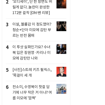
2
'오디세이', 단 한 장면도 버
릴게 없다..놀란이 완성한
172분 걸작 [Oh!쎈 리뷰]
3
이설, 볼륨감 이 정도였어?
청순+단아 미모에 감탄 부
르는 반전 몸매
4
이 투샷 실화인가요? 수녀
복 입은 장원영·카리나 미
모에 감탄만 나와
5
[사진]스트레 키즈 필릭스,
'목걸이 세 개
6
전소미, 수영복이 핫걸 담
기에 너무 작은 거 아냐? 여
름 미모에 '깜짝'