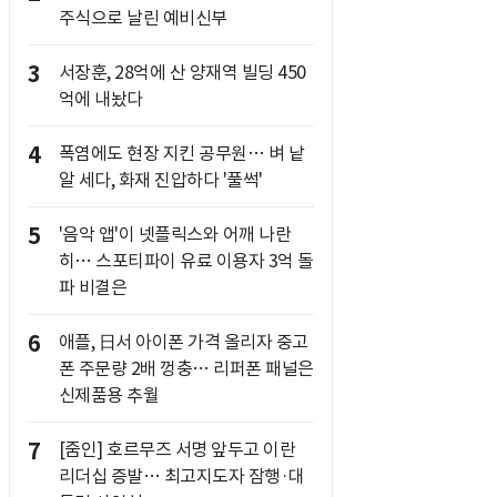
주식으로 날린 예비신부
3
서장훈, 28억에 산 양재역 빌딩 450
억에 내놨다
4
폭염에도 현장 지킨 공무원… 벼 낱
알 세다, 화재 진압하다 '풀썩'
5
'음악 앱'이 넷플릭스와 어깨 나란
히… 스포티파이 유료 이용자 3억 돌
파 비결은
6
애플, 日서 아이폰 가격 올리자 중고
폰 주문량 2배 껑충… 리퍼폰 패널은
신제품용 추월
7
[줌인] 호르무즈 서명 앞두고 이란
리더십 증발… 최고지도자 잠행·대