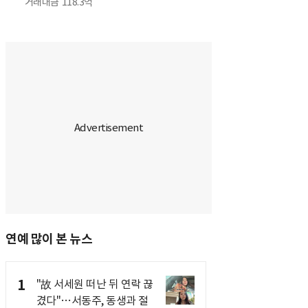
거래대금
118.3억
연예 많이 본 뉴스
1
"故 서세원 떠난 뒤 연락 끊
겼다"…서동주, 동생과 절