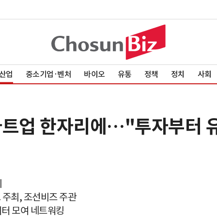
산업
중소기업·벤처
바이오
유통
정책
정치
사회
타트업 한자리에…"투자부터 
최
주최, 조선비즈 주관
에이터 모여 네트워킹