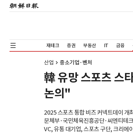
재테크
증권
부동산
IT
금융
산업
중소기업·벤처
韓 유망 스포츠 스
논의"
2025 스포츠 통합 비즈 커넥트데이 개
문체부·국민체육진흥공단·씨엔티테크 
VC, 유통 대기업, 스포츠 구단, 크리