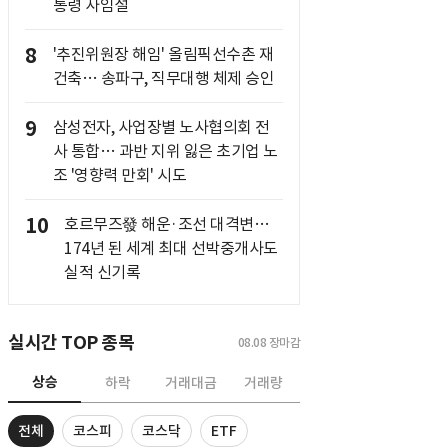
통령 사임설
8
'추진위원장 해임' 올림픽선수촌 재
건축… 송파구, 직무대행 체제 승인
9
삼성전자, 사업장별 노사협의회 전
사 통합… 과반 지위 잃은 초기업 노
조 '영향력 만회' 시도
10
호르무즈發 해운·조선 대격변…
174년 된 세계 최대 선박중개사도
실적 신기록
실시간 TOP 종목
08.08
장마감
상승
하락
거래대금
거래량
전체
코스피
코스닥
ETF