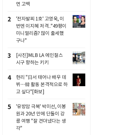
연 고백
2
'전자발찌 1호' 고영욱, 이
번엔 이지혜 저격.."49평이
미니멀리즘? 많이 출세했
구나"
3
[사진]MLB LA 에인절스
시구 향하는 키키
4
현리 "日서 태어나 배우 데
뷔…韓 활동 본격적으로 하
고 싶다"[화보]
5
'유방암 극복' 박미선, 이봉
원과 20년 만에 단둘이 강
릉 여행 "잘 견뎌냈다는 생
각"