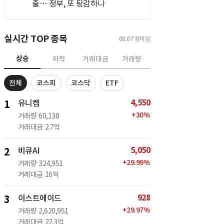
출… 정부, 또 탕감하나
실시간 TOP 종목
08.07
장마감
상승
하락
거래대금
거래량
전체
코스피
코스닥
ETF
4,550
1
유니켐
+
30
%
거래량
60,138
거래대금
2.7억
5,050
2
비큐AI
+
29.99
%
거래량
324,951
거래대금
16억
928
3
이스트에이드
+
29.97
%
거래량
2,620,951
거래대금
22.3억