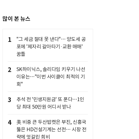
많이 본 뉴스
1
"그 세금 절대 못 낸다"… 양도세 공
포에 '제자리 갈아타기·교환 매매'
꿈틀
2
SK하이닉스, 솔리다임 키우기 나선
이유는…"이번 사이클이 최적의 기
회"
3
추석 전 '민생지원금' 또 푼다…1인
당 최대 50만원 어디서 받나
4
美 비중 큰 두산밥캣은 부진, 신흥국
뚫은 HD건설기계는 선전… 시장 전
략에 엇갈린 희비