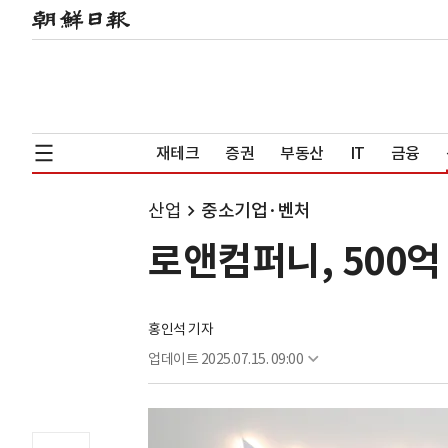
재테크
증권
부동산
IT
금융
산업
중소기업·벤처
로앤컴퍼니, 500
홍인석 기자
업데이트
2025.07.15. 09:00