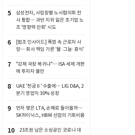
5
삼성전자, 사업장별 노사협의회 전
사 통합… 과반 지위 잃은 초기업 노
조 '영향력 만회' 시도
6
[법조 인사이드] 폭염 속 근로자 사
망… 회사 책임 가른 '물·그늘·휴식'
7
"강제 국장 복귀냐"… ISA 세제 개편
에 투자자 불만
8
UAE '천궁Ⅱ' 수출에… LIG D&A, 2
분기 영업익 30% 성장
9
먼저 맺은 LTA, 손해로 돌아올까…
SK하이닉스, HBM 선점의 기회비용
10
23조원 남은 소상공인 코로나 대