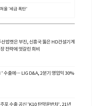
쳐올 '세금 폭탄'
 두산밥캣은 부진, 신흥국 뚫은 HD건설기계
시장 전략에 엇갈린 희비
' 수출에… LIG D&A, 2분기 영업익 30%
자주포 수출 공신 'K10 탄약운반차', 21년