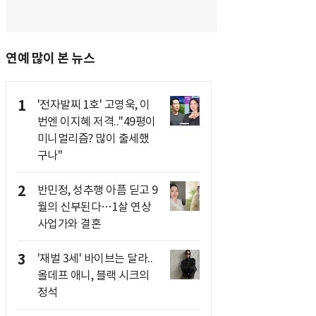
연예 많이 본 뉴스
1
'전자발찌 1호' 고영욱, 이
번엔 이지혜 저격.."49평이
미니멀리즘? 많이 출세했
구나"
2
반민정, 성추행 아픔 딛고 9
월의 신부된다…1살 연상
사업가와 결혼
3
'재벌 3세' 바이브는 달라..
올데프 애니, 블랙 시크의
정석