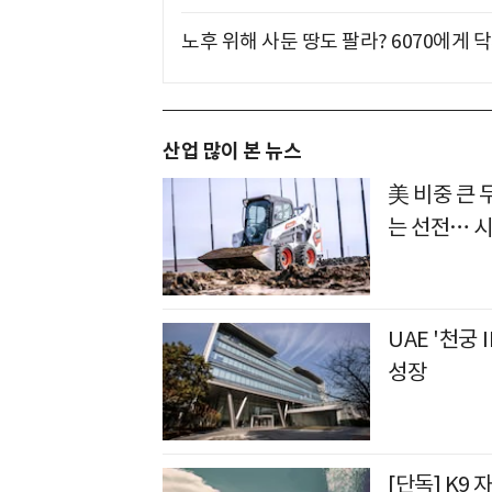
노후 위해 사둔 땅도 팔라? 6070에게 닥
산업 많이 본 뉴스
美 비중 큰
는 선전… 
UAE '천궁Ⅱ
성장
[단독] K9 