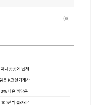
었더니 곳곳에 난제
 맞은 K건설기계사
 0% 나온 까닭은
 100년씩 늘려라"