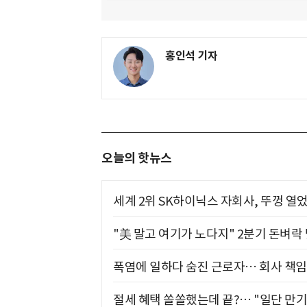
홍인석 기자
오늘의 핫뉴스
세계 2위 SK하이닉스 자회사, 뚜껑 열
"美 말고 여기가 노다지" 2분기 돈벼락
폭염에 일하다 숨진 근로자… 회사 책임
절세 혜택 쏠쏠했는데 끝?… "일단 만기