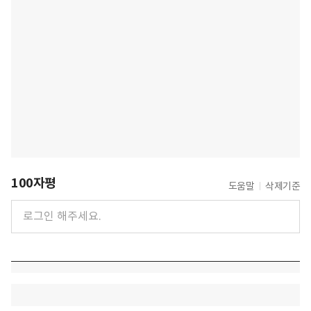
100자평
도움말
삭제기준