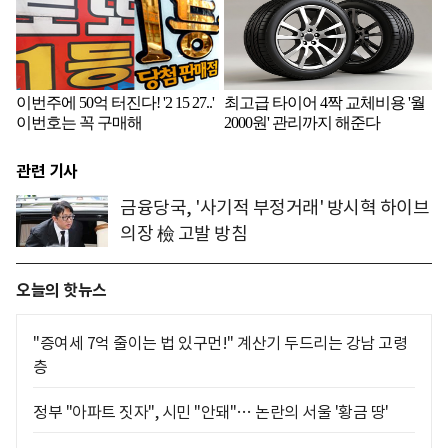
관련 기사
금융당국, '사기적 부정거래' 방시혁 하이브
의장 檢 고발 방침
오늘의 핫뉴스
"증여세 7억 줄이는 법 있구먼!" 계산기 두드리는 강남 고령
층
정부 "아파트 짓자", 시민 "안돼"… 논란의 서울 '황금 땅'