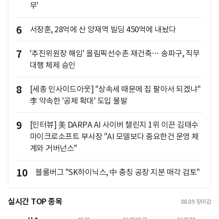
무'
6
서장훈, 28억에 산 양재역 빌딩 450억에 내놨다
7
'추진위원장 해임' 올림픽선수촌 재건축… 송파구, 직무
대행 체제 승인
8
[세종 인사이드아웃] "상속세 때문에 집 팔아서 되겠냐"
李 약속한 '공제 확대' 도입 불발
9
[인터뷰] 美 DARPA AI 사이버 챌린지 1위 이끈 김태수
마이크로소프트 부사장 "AI 모델보다 중요한건 운영 체
계와 거버넌스"
10
블룸버그 "SK하이닉스, 中 충칭 공장 지분 매각 검토"
실시간 TOP 종목
08.09
장마감