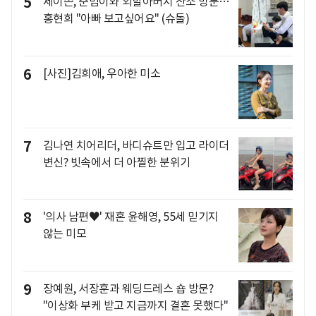
5
제이쓴, 준범이와 외할아버지 산소 방문…
홍현희 "아빠 보고싶어요" (슈돌)
6
[사진]김희애, 우아한 미소
7
김나연 치어리더, 바디슈트만 입고 라이더
변신? 빗속에서 더 아찔한 분위기
8
'의사 남편♥' 재혼 윤해영, 55세 믿기지
않는 미모
9
장예원, 서장훈과 웨딩드레스 숍 방문?
"이상화 부케 받고 지금까지 결혼 못했다"