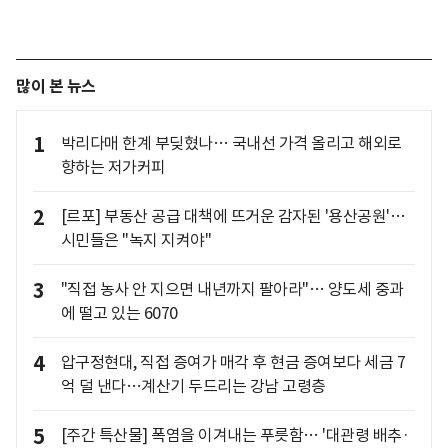
많이 본 뉴스
1
박리다매 한계 부딪혔나… 국내선 가격 올리고 해외로
향하는 저가커피
2
[르포] 부동산 공급 대책에 뜨거운 감자된 '용산공원'…
시민들은 "녹지 지켜야"
3
"직접 농사 안 지으면 내년까지 팔아라"… 양도세 중과
에 떨고 있는 6070
4
압구정현대, 직접 증여가 매각 후 현금 증여보다 세금 7
억 덜 낸다…계산기 두드리는 강남 고령층
5
[주간 특산물] 폭염을 이겨내는 푸릇함… '대관령 배추·