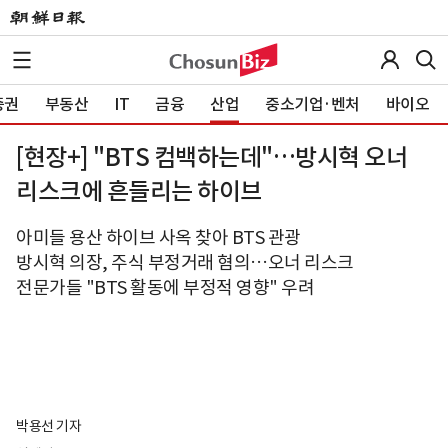
증권
부동산
IT
금융
산업
중소기업·벤처
바이오
[현장+] "BTS 컴백하는데"…방시혁 오너
리스크에 흔들리는 하이브
아미들 용산 하이브 사옥 찾아 BTS 관광
방시혁 의장, 주식 부정거래 혐의…오너 리스크
전문가들 "BTS 활동에 부정적 영향" 우려
박용선 기자