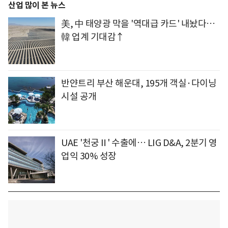
산업 많이 본 뉴스
美, 中 태양광 막을 '역대급 카드' 내놨다…
韓 업계 기대감↑
반얀트리 부산 해운대, 195개 객실·다이닝
시설 공개
UAE '천궁Ⅱ' 수출에… LIG D&A, 2분기 영
업익 30% 성장