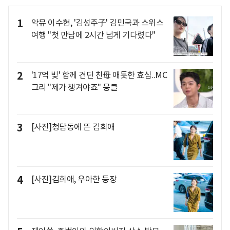
1
악뮤 이수현, '김성주子' 김민국과 스위스
여행 "첫 만남에 2시간 넘게 기다렸다"
2
'17억 빚' 함께 견딘 친母 애틋한 효심..MC
그리 "제가 챙겨야죠" 뭉클
3
[사진]청담동에 뜬 김희애
4
[사진]김희애, 우아한 등장