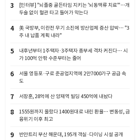
3
[인터뷰] "뇌졸중 골든타임 지키는 '뇌동맥류 치료'"…개
두술 없이 혈관 타고 들어가 막는다
4
美 국방부, 이란전 무기 소진에 방산업체 증산 압박… "3
주 내 납품 계획 내라"
5
내후년부터 1주택자·3주택자 종부세 격차 커진다… 시
가 100억 안팎 수준부터는 줄어
6
서울 영등포·구로 준공업지역에 2만7000가구 공급 속
도
7
서장훈, 28억에 산 양재역 빌딩 450억에 내놨다
8
1555원까지 올랐다 1400원대로 내린 환율… 변동성, 금
융위기 이후 최고
9
반얀트리 부산 해운대, 195개 객실·다이닝 시설 공개