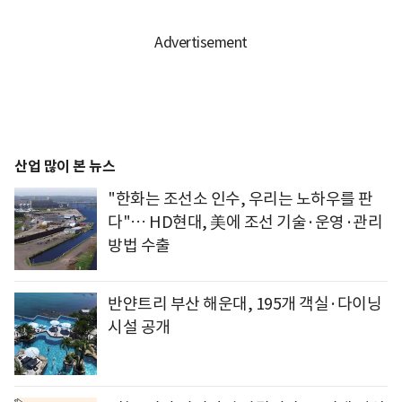
산업 많이 본 뉴스
"한화는 조선소 인수, 우리는 노하우를 판
다"… HD현대, 美에 조선 기술·운영·관리
방법 수출
반얀트리 부산 해운대, 195개 객실·다이닝
시설 공개