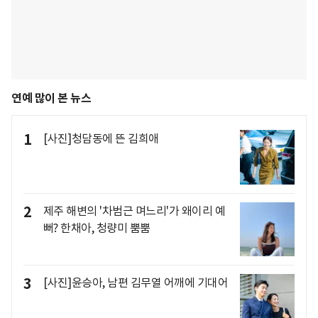
연예 많이 본 뉴스
1
[사진]청담동에 뜬 김희애
2
제주 해변의 '차범근 며느리'가 왜이리 예
뻐? 한채아, 청량미 뿜뿜
3
[사진]윤승아, 남편 김무열 어깨에 기대어