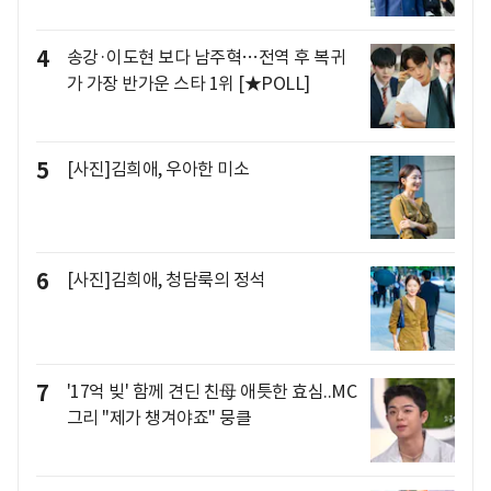
4
송강·이도현 보다 남주혁…전역 후 복귀
가 가장 반가운 스타 1위 [★POLL]
5
[사진]김희애, 우아한 미소
6
[사진]김희애, 청담룩의 정석
7
'17억 빚' 함께 견딘 친母 애틋한 효심..MC
그리 "제가 챙겨야죠" 뭉클