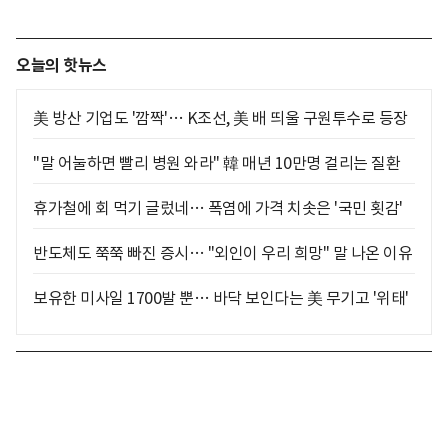
오늘의 핫뉴스
美 방산 기업도 '깜짝'… K조선, 美 배 띄울 구원투수로 등장
"말 어눌하면 빨리 병원 와라" 韓 매년 10만명 걸리는 질환
휴가철에 회 먹기 글렀네… 폭염에 가격 치솟은 '국민 횟감'
반도체도 쭉쭉 빠진 증시… "외인이 우리 희망" 말 나온 이유
보유한 미사일 1700발 뿐… 바닥 보인다는 美 무기고 '위태'