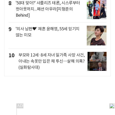
8
'50대 맞아?' 샤를리즈 테론, 시스루부터
컷아웃까지...패션 아우라[지형준의
Behind]
9
'의사 남편♥' 재혼 윤해영, 55세 믿기지
않는 미모
10
부모와 12세·8세 자녀 일가족 사망 사건,
아내는 속옷만 입은 채 투신…살해 의혹?
(실화탐사대)