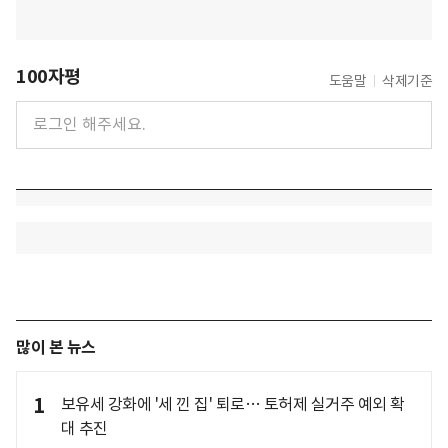
100자평
도움말
삭제기준
많이 본 뉴스
1
보유세 강화에 '세 낀 집' 퇴로… 토허제 실거주 예외 확
대 추진