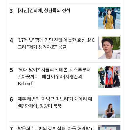
3
[사진]김희애, 청담룩의 정석
4
'17억 빚' 함께 견딘 친母 애틋한 효심..MC
그리 "제가 챙겨야죠" 뭉클
5
'50대 맞아?' 샤를리즈 테론, 시스루부터
컷아웃까지...패션 아우라[지형준의
Behind]
6
제주 해변의 '차범근 며느리'가 왜이리 예
뻐? 한채아, 청량미 뿜뿜
7
방은희 "두 번의 결혼 실패..아들 허락받고