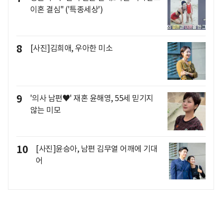
이혼 결심" ('특종세상')
8
[사진]김희애, 우아한 미소
9
'의사 남편♥' 재혼 윤해영, 55세 믿기지
않는 미모
10
[사진]윤승아, 남편 김무열 어깨에 기대
어