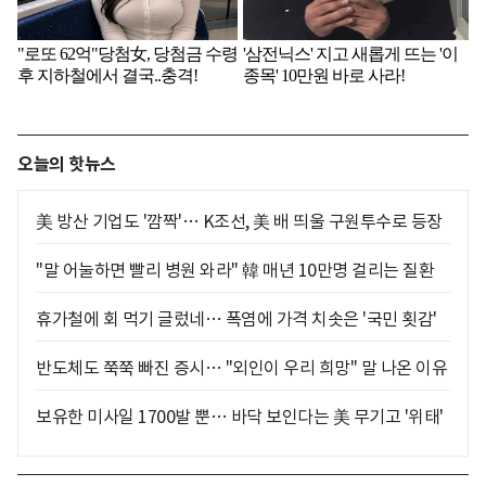
오늘의 핫뉴스
美 방산 기업도 '깜짝'… K조선, 美 배 띄울 구원투수로 등장
"말 어눌하면 빨리 병원 와라" 韓 매년 10만명 걸리는 질환
휴가철에 회 먹기 글렀네… 폭염에 가격 치솟은 '국민 횟감'
반도체도 쭉쭉 빠진 증시… "외인이 우리 희망" 말 나온 이유
보유한 미사일 1700발 뿐… 바닥 보인다는 美 무기고 '위태'