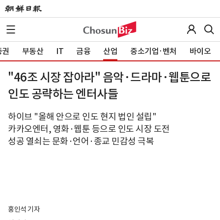
증권
부동산
IT
금융
산업
중소기업·벤처
바이오
"46조 시장 잡아라" 음악·드라마·웹툰으로
인도 공략하는 엔터사들
하이브 "올해 안으로 인도 현지 법인 설립"
카카오엔터, 영화·웹툰 등으로 인도 시장 도전
성공 열쇠는 문화·언어·종교 민감성 극복
홍인석 기자