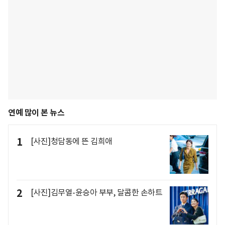
연예 많이 본 뉴스
1
[사진]청담동에 뜬 김희애
2
[사진]김무열-윤승아 부부, 달콤한 손하트