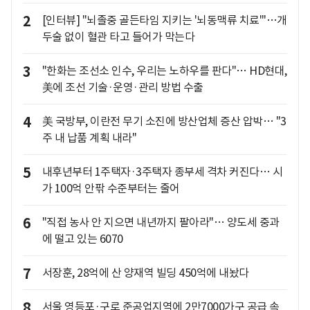
2
[인터뷰] "뇌졸중 골든타임 지키는 '뇌동맥류 치료'"…개
두술 없이 혈관 타고 들어가 막는다
3
"한화는 조선소 인수, 우리는 노하우를 판다"… HD현대,
美에 조선 기술·운영·관리 방법 수출
4
美 국방부, 이란전 무기 소진에 방산업체 증산 압박… "3
주 내 납품 계획 내라"
5
내후년부터 1주택자·3주택자 종부세 격차 커진다… 시
가 100억 안팎 수준부터는 줄어
6
"직접 농사 안 지으면 내년까지 팔아라"… 양도세 중과
에 떨고 있는 6070
7
서장훈, 28억에 산 양재역 빌딩 450억에 내놨다
8
서울 영등포·구로 준공업지역에 2만7000가구 공급 속