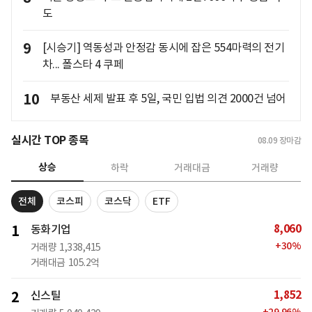
도
9
[시승기] 역동성과 안정감 동시에 잡은 554마력의 전기
차... 폴스타 4 쿠페
10
부동산 세제 발표 후 5일, 국민 입법 의견 2000건 넘어
실시간 TOP 종목
08.09
장마감
상승
하락
거래대금
거래량
전체
코스피
코스닥
ETF
8,060
1
동화기업
+
30
%
거래량
1,338,415
거래대금
105.2억
1,852
2
신스틸