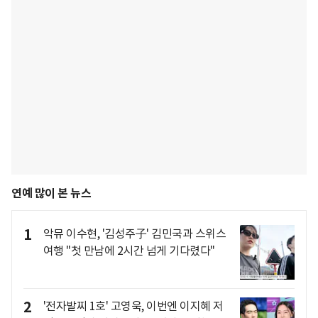
연예 많이 본 뉴스
1
악뮤 이수현, '김성주子' 김민국과 스위스
여행 "첫 만남에 2시간 넘게 기다렸다"
2
'전자발찌 1호' 고영욱, 이번엔 이지혜 저