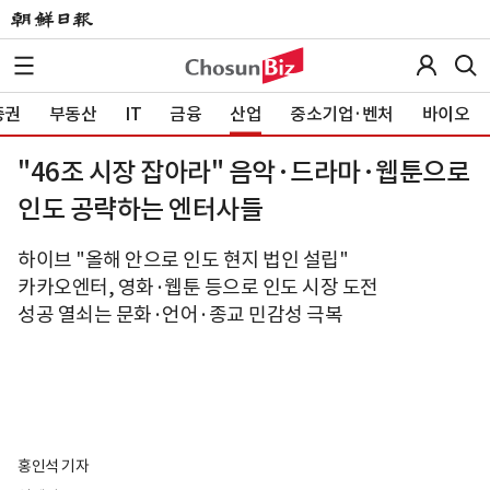
증권
부동산
IT
금융
산업
중소기업·벤처
바이오
"46조 시장 잡아라" 음악·드라마·웹툰으로
인도 공략하는 엔터사들
하이브 "올해 안으로 인도 현지 법인 설립"
카카오엔터, 영화·웹툰 등으로 인도 시장 도전
성공 열쇠는 문화·언어·종교 민감성 극복
홍인석 기자