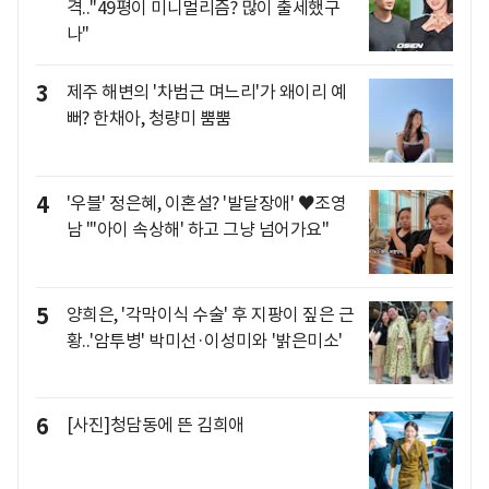
격.."49평이 미니멀리즘? 많이 출세했구
나"
3
제주 해변의 '차범근 며느리'가 왜이리 예
뻐? 한채아, 청량미 뿜뿜
4
'우블' 정은혜, 이혼설? '발달장애' ♥조영
남 "'아이 속상해' 하고 그냥 넘어가요"
5
양희은, '각막이식 수술' 후 지팡이 짚은 근
황..'암투병' 박미선·이성미와 '밝은미소'
6
[사진]청담동에 뜬 김희애