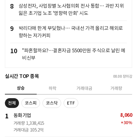
8
삼성전자, 사업장별 노사협의회 전사 통합… 과반 지위
잃은 초기업 노조 '영향력 만회' 시도
9
박리다매 한계 부딪혔나… 국내선 가격 올리고 해외로
향하는 저가커피
10
"파혼할까요?…결혼자금 5500만원 주식으로 날린 예
비신부
실시간 TOP 종목
08.08
장마감
상승
하락
거래대금
거래량
전체
코스피
코스닥
ETF
8,060
1
동화기업
+
30
%
거래량
1,338,415
거래대금
105.2억