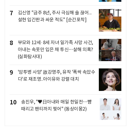
7
김신영 "금주 8년, 주사 극심해 술 끊어...
설현 입간판과 싸운 적도" [순간포착]
8
부모와 12세·8세 자녀 일가족 사망 사건,
아내는 속옷만 입은 채 투신…살해 의혹?
(실화탐사대)
9
'암투병 사망' 故강명주, 유작 '폭싹 속았수
다'로 재조명..아이유와 강렬 대치
10
송진우, "♥日아내와 매일 한일전…뺨
때리고 팬티까지 찢어" (동상이몽2)