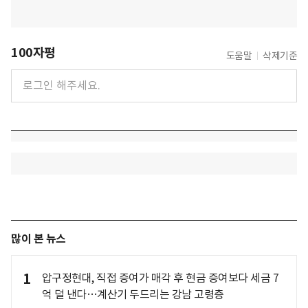
100자평
도움말
삭제기준
많이 본 뉴스
1
압구정현대, 직접 증여가 매각 후 현금 증여보다 세금 7
억 덜 낸다…계산기 두드리는 강남 고령층