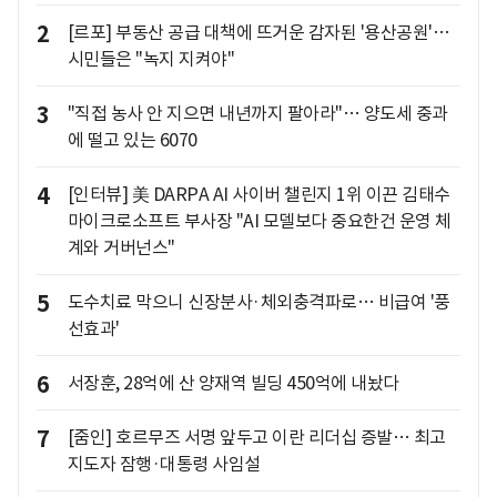
2
[르포] 부동산 공급 대책에 뜨거운 감자된 '용산공원'…
시민들은 "녹지 지켜야"
3
"직접 농사 안 지으면 내년까지 팔아라"… 양도세 중과
에 떨고 있는 6070
4
[인터뷰] 美 DARPA AI 사이버 챌린지 1위 이끈 김태수
마이크로소프트 부사장 "AI 모델보다 중요한건 운영 체
계와 거버넌스"
5
도수치료 막으니 신장분사·체외충격파로… 비급여 '풍
선효과'
6
서장훈, 28억에 산 양재역 빌딩 450억에 내놨다
7
[줌인] 호르무즈 서명 앞두고 이란 리더십 증발… 최고
지도자 잠행·대통령 사임설