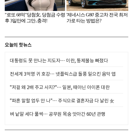
오늘의 핫뉴스
대통령도 못 만나는 지도자… 이란, 통제불능 빠졌다
전세계 3억명 귀 호강… 넷플릭스급 돌풍 일으킨 음악 앱
"저걸 왜 2배 주고 사지?"… 일본, 때아닌 아이폰 대란
"파혼 말할 엄두 안 나"… 주식으로 결혼자금 다 날린 女
벼 낱알 세다 풀썩… 공무원 목숨 앗아간 60년 관행