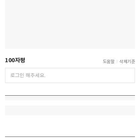
100자평
도움말
삭제기준