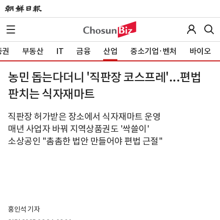
증권
부동산
IT
금융
산업
중소기업·벤처
바이오
농민 돕는다더니 '직판장 코스프레'...편법
판치는 식자재마트
직판장 허가받은 장소에서 식자재마트 운영
매년 사업자 바꿔 지역상품권도 '싹쓸이'
소상공인 "촘촘한 법안 만들어야 편법 근절"
홍인석 기자