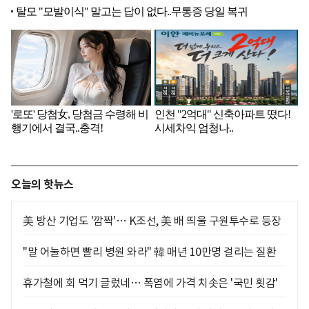
오늘의 핫뉴스
美 방산 기업도 '깜짝'… K조선, 美 배 띄울 구원투수로 등장
"말 어눌하면 빨리 병원 와라" 韓 매년 10만명 걸리는 질환
휴가철에 회 먹기 글렀네… 폭염에 가격 치솟은 '국민 횟감'