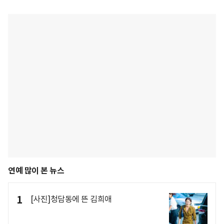
연예 많이 본 뉴스
1
[사진]청담동에 뜬 김희애