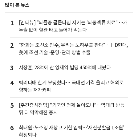
많이 본 뉴스
1
[인터뷰] "뇌졸중 골든타임 지키는 '뇌동맥류 치료'"…개
두술 없이 혈관 타고 들어가 막는다
2
"한화는 조선소 인수, 우리는 노하우를 판다"… HD현대,
美에 조선 기술·운영·관리 방법 수출
3
서장훈, 28억에 산 양재역 빌딩 450억에 내놨다
4
박리다매 한계 부딪혔나… 국내선 가격 올리고 해외로
향하는 저가커피
5
[주간증시전망] "외국인 언제 돌아오나"…역대급 반등
뒤 더 막막해진 증시
6
최태원·노소영 재상고 기한 임박…'재산분할금 1조원'
확정되나