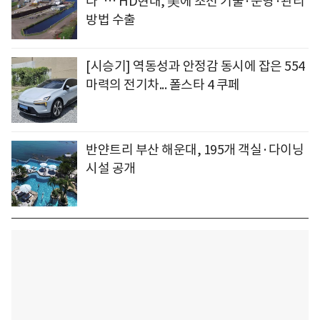
다"… HD현대, 美에 조선 기술·운영·관리
방법 수출
[시승기] 역동성과 안정감 동시에 잡은 554
마력의 전기차... 폴스타 4 쿠페
반얀트리 부산 해운대, 195개 객실·다이닝
시설 공개