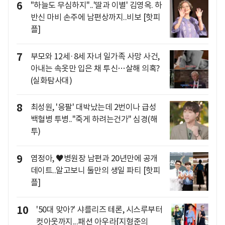
6
"하늘도 무심하지"..'딸과 이별' 김영옥. 하
반신 마비 손주에 남편상까지..비보 [핫피
플]
7
부모와 12세·8세 자녀 일가족 사망 사건,
아내는 속옷만 입은 채 투신…살해 의혹?
(실화탐사대)
8
최성원, '응팔' 대박났는데 2번이나 급성
백혈병 투병.."죽게 하려는건가" 심경(해
투)
9
염정아, ♥병원장 남편과 20년만에 공개
데이트..알고보니 둘만의 생일 파티 [핫피
플]
10
'50대 맞아?' 샤를리즈 테론, 시스루부터
컷아웃까지...패션 아우라[지형준의