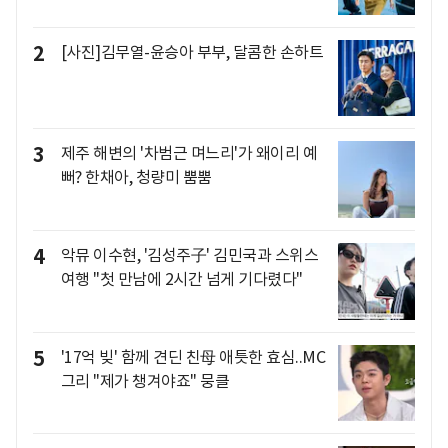
2
[사진]김무열-윤승아 부부, 달콤한 손하트
3
제주 해변의 '차범근 며느리'가 왜이리 예
뻐? 한채아, 청량미 뿜뿜
4
악뮤 이수현, '김성주子' 김민국과 스위스
여행 "첫 만남에 2시간 넘게 기다렸다"
5
'17억 빚' 함께 견딘 친母 애틋한 효심..MC
그리 "제가 챙겨야죠" 뭉클