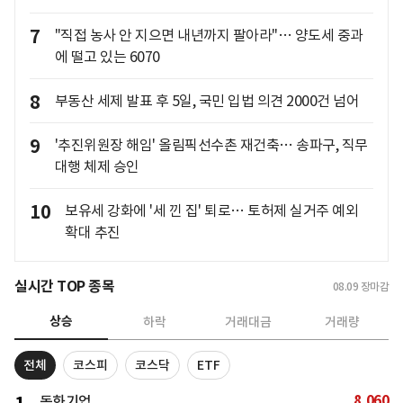
7
"직접 농사 안 지으면 내년까지 팔아라"… 양도세 중과
에 떨고 있는 6070
8
부동산 세제 발표 후 5일, 국민 입법 의견 2000건 넘어
9
'추진위원장 해임' 올림픽선수촌 재건축… 송파구, 직무
대행 체제 승인
10
보유세 강화에 '세 낀 집' 퇴로… 토허제 실거주 예외
확대 추진
실시간 TOP 종목
08.09
장마감
상승
하락
거래대금
거래량
전체
코스피
코스닥
ETF
8,060
동화기업