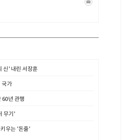
의 신' 내린 서장훈
진 국가
 60년 관행
퍼 무기'
키우는 '돈줄'