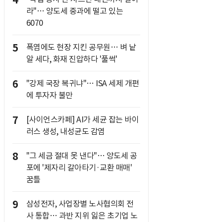
4
라"… 양도세 중과에 떨고 있는
6070
5
폭염에도 현장 지킨 공무원… 벼 낱
알 세다, 화재 진압하다 '풀썩'
6
"강제 국장 복귀냐"… ISA 세제 개편
에 투자자 불만
7
[사이언스카페] AI가 세균 잡는 바이
러스 생성, 내성균도 감염
8
"그 세금 절대 못 낸다"… 양도세 공
포에 '제자리 갈아타기·교환 매매'
꿈틀
9
삼성전자, 사업장별 노사협의회 전
사 통합… 과반 지위 잃은 초기업 노