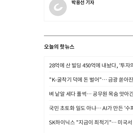
박용선 기자
오늘의 핫뉴스
28억에 산 빌딩 450억에 내놨다, '투자
"K-굴착기 덕에 돈 벌어"… 금광 쏟아
벼 낱알 세다 풀썩… 공무원 목숨 앗아간
국민 초토화 일도 아냐… AI가 만든 '수
SK하이닉스 "지금이 최적기"… 미국서 