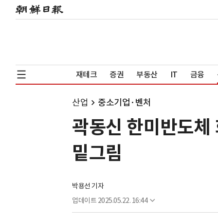
재테크
증권
부동산
IT
금융
산업
중소기업·벤처
곽동신 한미반도체 회
밑그림
박용선 기자
업데이트
2025.05.22. 16:44