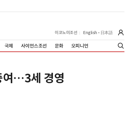
이코노미조선
English
日本語
국제
사이언스조선
문화
오피니언
 증여…3세 경영