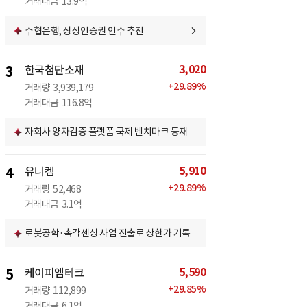
거래대금
13.9억
수협은행, 상상인증권 인수 추진
3,020
3
한국첨단소재
+
29.89
%
거래량
3,939,179
거래대금
116.8억
자회사 양자검증 플랫폼 국제 벤치마크 등재
5,910
4
유니켐
+
29.89
%
거래량
52,468
거래대금
3.1억
로봇공학·촉각센싱 사업 진출로 상한가 기록
5,590
5
케이피엠테크
+
29.85
%
거래량
112,899
거래대금
6.1억