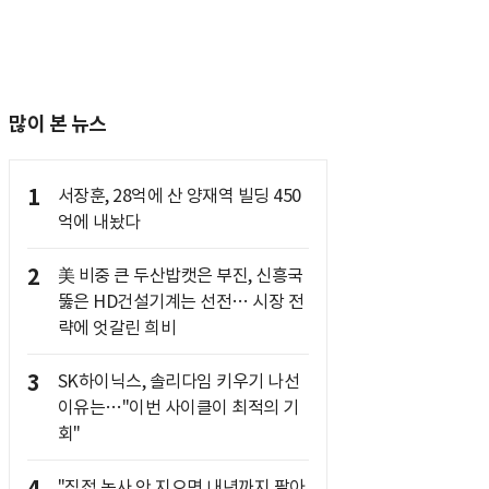
많이 본 뉴스
1
서장훈, 28억에 산 양재역 빌딩 450
억에 내놨다
2
美 비중 큰 두산밥캣은 부진, 신흥국
뚫은 HD건설기계는 선전… 시장 전
략에 엇갈린 희비
3
SK하이닉스, 솔리다임 키우기 나선
이유는…"이번 사이클이 최적의 기
회"
"직접 농사 안 지으면 내년까지 팔아