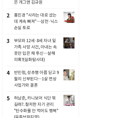
은 개그맨 김규원
2
홍진경 "사라는 대로 샀는
데 계속 빠져"…삼전·닉스
손실 토로
3
부모와 12세·8세 자녀 일
가족 사망 사건, 아내는 속
옷만 입은 채 투신…살해
의혹?(실화탐사대)
4
반민정, 성추행 아픔 딛고 9
월의 신부된다…1살 연상
사업가와 결혼
5
허남준, 카니보어 식단 뭐
길래?..철저한 자기 관리
"탄수화물 안 먹어도 행복"
(유튜브하지영)