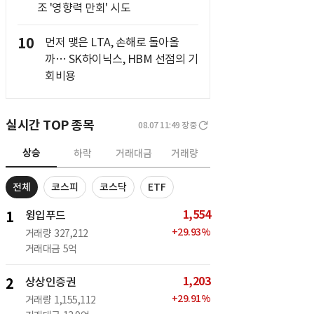
조 '영향력 만회' 시도
10
먼저 맺은 LTA, 손해로 돌아올
까… SK하이닉스, HBM 선점의 기
회비용
실시간 TOP 종목
08.07 11:49
장중
상승
하락
거래대금
거래량
전체
코스피
코스닥
ETF
1,554
1
윙입푸드
+
29.93
%
거래량
327,212
거래대금
5억
1,203
2
상상인증권
+
29.91
%
거래량
1,155,112