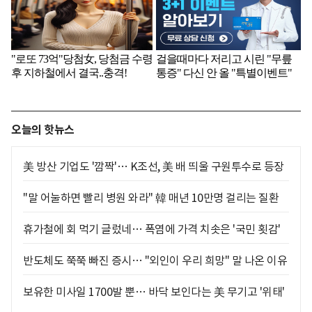
오늘의 핫뉴스
美 방산 기업도 '깜짝'… K조선, 美 배 띄울 구원투수로 등장
"말 어눌하면 빨리 병원 와라" 韓 매년 10만명 걸리는 질환
휴가철에 회 먹기 글렀네… 폭염에 가격 치솟은 '국민 횟감'
반도체도 쭉쭉 빠진 증시… "외인이 우리 희망" 말 나온 이유
보유한 미사일 1700발 뿐… 바닥 보인다는 美 무기고 '위태'