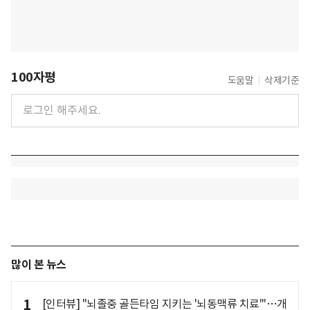
100자평
도움말
삭제기준
많이 본 뉴스
1
[인터뷰] "뇌졸중 골든타임 지키는 '뇌동맥류 치료'"…개