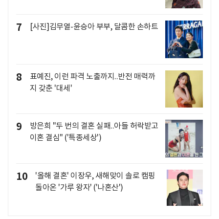
7
[사진]김무열-윤승아 부부, 달콤한 손하트
8
표예진, 이런 파격 노출까지..반전 매력까
지 갖춘 '대세'
9
방은희 "두 번의 결혼 실패..아들 허락받고
이혼 결심" ('특종세상')
10
'올해 결혼' 이장우, 새해맞이 솔로 캠핑
돌아온 '가루 왕자' ('나혼산')