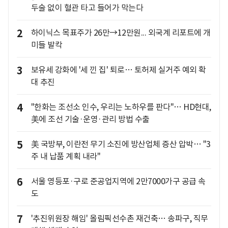
두술 없이 혈관 타고 들어가 막는다
2
하이닉스 목표주가 26만→12만원... 외국계 리포트에 개
미들 발칵
3
보유세 강화에 '세 낀 집' 퇴로… 토허제 실거주 예외 확
대 추진
4
"한화는 조선소 인수, 우리는 노하우를 판다"… HD현대,
美에 조선 기술·운영·관리 방법 수출
5
美 국방부, 이란전 무기 소진에 방산업체 증산 압박… "3
주 내 납품 계획 내라"
6
서울 영등포·구로 준공업지역에 2만7000가구 공급 속
도
7
'추진위원장 해임' 올림픽선수촌 재건축… 송파구, 직무