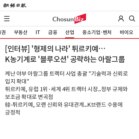
증권
부동산
IT
금융
산업
중소기업·벤처
바이오
[인터뷰] '형제의 나라' 튀르키예…
K농기계로 '블루오션' 공략하는 아랄그룹
케난 야부 아랄그룹 트랙터 사업 총괄 "기술력과 신뢰로
입지 확대"
튀르키예, 유럽 1위·세계 4위 트랙터 시장...정부 규제와
보조금 확대로 변곡점
韓-튀르키예, 오랜 신뢰와 유대관계...K브랜드 수용에
긍정적