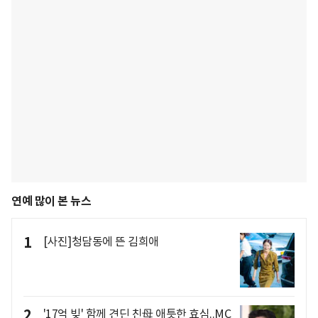
연예 많이 본 뉴스
1
[사진]청담동에 뜬 김희애
2
'17억 빚' 함께 견딘 친母 애틋한 효심..MC