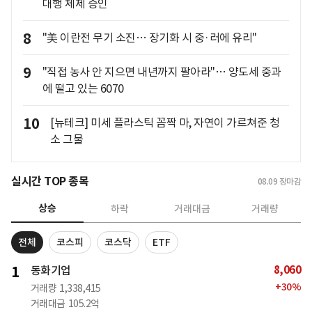
대행 체제 승인
8
"美 이란전 무기 소진… 장기화 시 중·러에 유리"
9
"직접 농사 안 지으면 내년까지 팔아라"… 양도세 중과
에 떨고 있는 6070
10
[뉴테크] 미세 플라스틱 꼼짝 마, 자연이 가르쳐준 청
소 그물
실시간 TOP 종목
08.09
장마감
상승
하락
거래대금
거래량
전체
코스피
코스닥
ETF
8,060
1
동화기업
+
30
%
거래량
1,338,415
거래대금
105.2억