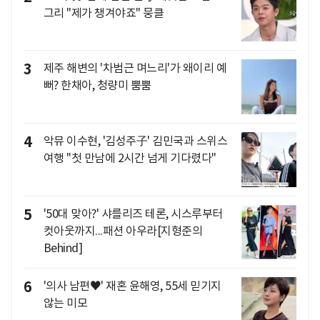
그리 "제가 챙겨야죠" 뭉클
3
제주 해변의 '차범근 며느리'가 왜이리 예
뻐? 한채아, 청량미 뿜뿜
4
악뮤 이수현, '김성주子' 김민국과 스위스
여행 "첫 만남에 2시간 넘게 기다렸다"
5
'50대 맞아?' 샤를리즈 테론, 시스루부터
컷아웃까지...패션 아우라[지형준의
Behind]
6
'의사 남편♥' 재혼 윤해영, 55세 믿기지
않는 미모