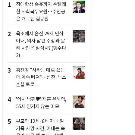
1
장애학생 속옷까지 손빨래
한 사회복무요원…주인공
은 개그맨 김규원
2
욕조에서 숨진 29세 만삭
아내, 의사 남편 주장과 달
리 사인은 질식사? (형수다
2)
3
홍진경 "사라는 대로 샀는
데 계속 빠져"…삼전·닉스
손실 토로
4
'의사 남편♥' 재혼 윤해영,
55세 믿기지 않는 미모
5
부모와 12세·8세 자녀 일
가족 사망 사건, 아내는 속