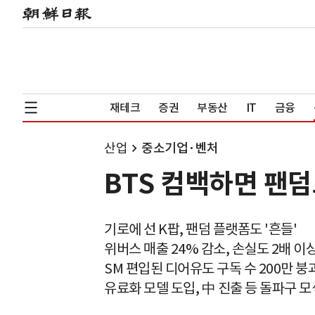
재테크
증권
부동산
IT
금융
산업
중소기업·벤처
BTS 컴백하면 팬
기로에 선 K팝, 팬덤 플랫폼도 '흔들'
위버스 매출 24% 감소, 손실도 2배 이
SM 편입된 디어유도 구독 수 200만 붕
유료화 모델 도입, 中 진출 등 돌파구 모