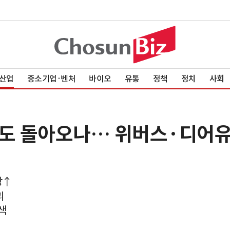
산업
중소기업·벤처
바이오
유통
정책
정치
사회
덤도 돌아오나… 위버스·디어유
상↑
괴
색