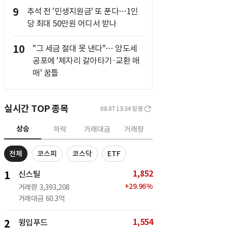
9
추석 전 '민생지원금' 또 푼다…1인
당 최대 50만원 어디서 받나
10
"그 세금 절대 못 낸다"… 양도세
공포에 '제자리 갈아타기·교환 매
매' 꿈틀
실시간 TOP 종목
08.07 13:34
장중
상승
하락
거래대금
거래량
전체
코스피
코스닥
ETF
1,852
1
신스틸
+
29.96
%
거래량
3,393,208
거래대금
60.3억
1,554
2
윙입푸드