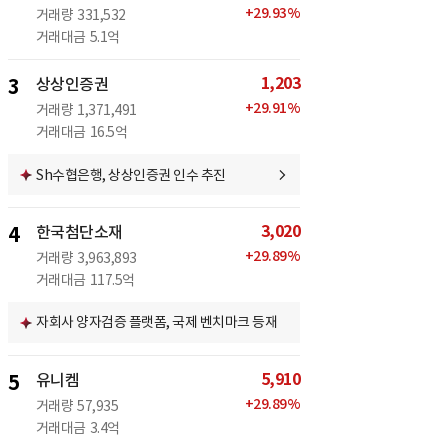
+
29.93
%
거래량
331,532
거래대금
5.1억
1,203
3
상상인증권
+
29.91
%
거래량
1,371,491
거래대금
16.5억
Sh수협은행, 상상인증권 인수 추진
3,020
4
한국첨단소재
+
29.89
%
거래량
3,963,893
거래대금
117.5억
자회사 양자검증 플랫폼, 국제 벤치마크 등재
5,910
5
유니켐
+
29.89
%
거래량
57,935
거래대금
3.4억