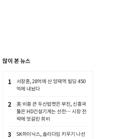
많이 본 뉴스
1
서장훈, 28억에 산 양재역 빌딩 450
억에 내놨다
2
美 비중 큰 두산밥캣은 부진, 신흥국
뚫은 HD건설기계는 선전… 시장 전
략에 엇갈린 희비
3
SK하이닉스, 솔리다임 키우기 나선