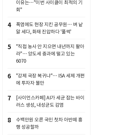
이유는…"이번 사이클이 최적의 기
회"
4
폭염에도 현장 지킨 공무원… 벼 낱
알 세다, 화재 진압하다 '풀썩'
5
"직접 농사 안 지으면 내년까지 팔아
라"… 양도세 중과에 떨고 있는
6070
6
"강제 국장 복귀냐"… ISA 세제 개편
에 투자자 불만
7
[사이언스카페] AI가 세균 잡는 바이
러스 생성, 내성균도 감염
8
수백만원 오른 국민 첫차 아반떼 흥
행 성공할까