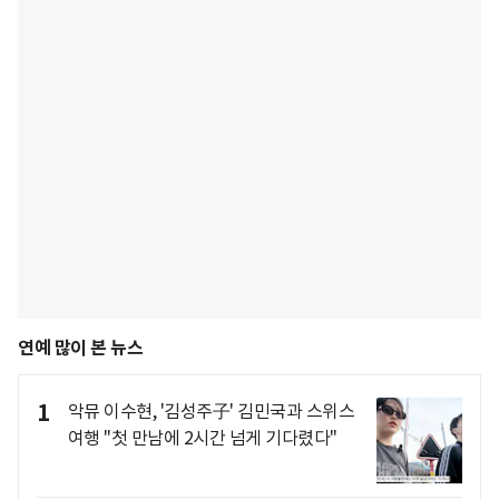
연예 많이 본 뉴스
1
악뮤 이수현, '김성주子' 김민국과 스위스
여행 "첫 만남에 2시간 넘게 기다렸다"