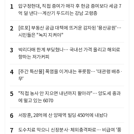
1
압구정현대, 직접 증여가 매각 후 현금 증여보다 세금 7
억 덜 낸다…계산기 두드리는 강남 고령층
2
[르포] 부동산 공급 대책에 뜨거운 감자된 '용산공원'…
시민들은 "녹지 지켜야"
3
박리다매 한계 부딪혔나… 국내선 가격 올리고 해외로
향하는 저가커피
4
[주간 특산물] 폭염을 이겨내는 푸릇함… '대관령 배추·
무'
5
"직접 농사 안 지으면 내년까지 팔아라"… 양도세 중과
에 떨고 있는 6070
6
서장훈, 28억에 산 양재역 빌딩 450억에 내놨다
7
도수치료 막으니 신장분사·체외충격파로… 비급여 '풍