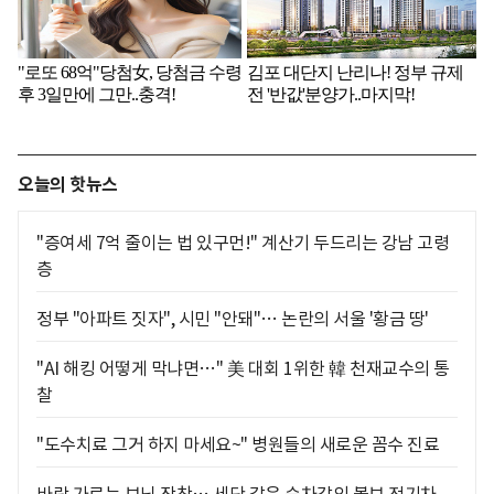
오늘의 핫뉴스
"증여세 7억 줄이는 법 있구먼!" 계산기 두드리는 강남 고령
층
정부 "아파트 짓자", 시민 "안돼"… 논란의 서울 '황금 땅'
"AI 해킹 어떻게 막냐면…" 美 대회 1위한 韓 천재교수의 통
찰
"도수치료 그거 하지 마세요~" 병원들의 새로운 꼼수 진료
바람 가르는 보닛 장착… 세단 같은 승차감의 볼보 전기차