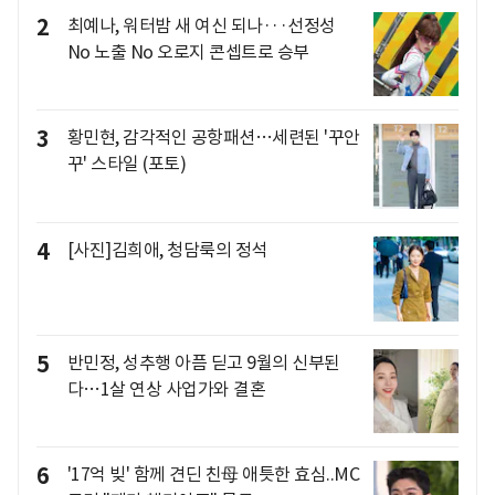
2
최예나, 워터밤 새 여신 되나···선정성
No 노출 No 오로지 콘셉트로 승부
3
황민현, 감각적인 공항패션…세련된 '꾸안
꾸' 스타일 (포토)
4
[사진]김희애, 청담룩의 정석
5
반민정, 성추행 아픔 딛고 9월의 신부된
다…1살 연상 사업가와 결혼
6
'17억 빚' 함께 견딘 친母 애틋한 효심..MC