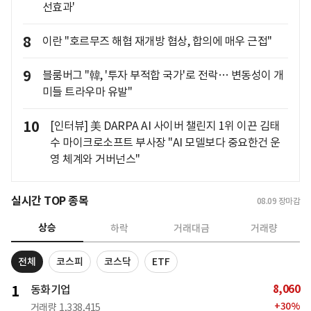
선효과'
8
이란 "호르무즈 해협 재개방 협상, 합의에 매우 근접"
9
블룸버그 "韓, '투자 부적합 국가'로 전락… 변동성이 개
미들 트라우마 유발"
10
[인터뷰] 美 DARPA AI 사이버 챌린지 1위 이끈 김태
수 마이크로소프트 부사장 "AI 모델보다 중요한건 운
영 체계와 거버넌스"
실시간 TOP 종목
08.09
장마감
상승
하락
거래대금
거래량
전체
코스피
코스닥
ETF
8,060
1
동화기업
+
30
%
거래량
1,338,415