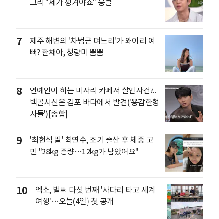
그리 "제가 챙겨야죠" 뭉클
7
제주 해변의 '차범근 며느리'가 왜이리 예
뻐? 한채아, 청량미 뿜뿜
8
연예인이 하는 미사리 카페서 살인사건?..
백골시신은 김포 바다에서 발견('용감한형
사들')[종합]
9
'최현석 딸' 최연수, 조기 출산 후 체중 고
민 "28kg 증량…12kg가 남았어요"
10
엑소, 벌써 다섯 번째 '사다리 타고 세계
여행'…오늘(4일) 첫 공개