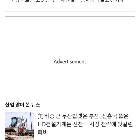
산업 많이 본 뉴스
美 비중 큰 두산밥캣은 부진, 신흥국 뚫은
HD건설기계는 선전… 시장 전략에 엇갈린
희비