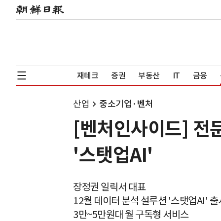
재테크
증권
부동산
IT
금융
산업
중소기업·벤처
[벤처인사이드] 전
'스탯업AI'
장정권 일릭서 대표
12월 데이터 분석 설루션 '스탯업AI' 출
3만~5만원대 월 구독형 서비스