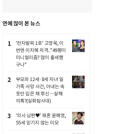
연예 많이 본 뉴스
1
'전자발찌 1호' 고영욱, 이
번엔 이지혜 저격.."49평이
미니멀리즘? 많이 출세했
구나"
2
부모와 12세·8세 자녀 일
가족 사망 사건, 아내는 속
옷만 입은 채 투신…살해
의혹?(실화탐사대)
3
'의사 남편♥' 재혼 윤해영,
55세 믿기지 않는 미모