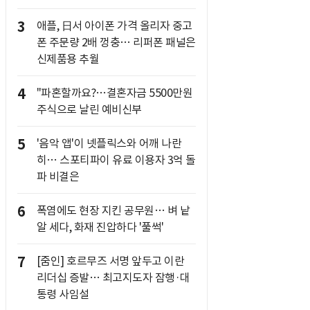
3
애플, 日서 아이폰 가격 올리자 중고
폰 주문량 2배 껑충… 리퍼폰 패널은
신제품용 추월
4
"파혼할까요?…결혼자금 5500만원
주식으로 날린 예비신부
5
'음악 앱'이 넷플릭스와 어깨 나란
히… 스포티파이 유료 이용자 3억 돌
파 비결은
6
폭염에도 현장 지킨 공무원… 벼 낱
알 세다, 화재 진압하다 '풀썩'
7
[줌인] 호르무즈 서명 앞두고 이란
리더십 증발… 최고지도자 잠행·대
통령 사임설