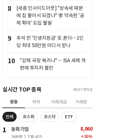
8
[세종 인사이드아웃] "상속세 때문
에 집 팔아서 되겠냐" 李 약속한 '공
제 확대' 도입 불발
9
추석 전 '민생지원금' 또 푼다…1인
당 최대 50만원 어디서 받나
10
"강제 국장 복귀냐"… ISA 세제 개
편에 투자자 불만
실시간 TOP 종목
08.07
장마감
상승
하락
거래대금
거래량
전체
코스피
코스닥
ETF
8,060
1
동화기업
+
30
%
거래량
1,338,415