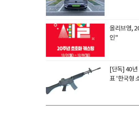
올리브영, 2
인"
[단독] 40년
표 '한국형 