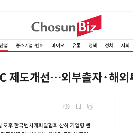
산업
중소기업·벤처
바이오
유통
정책
정치
사회
VC 제도개선…외부출자·해외
 오후 한국벤처캐피탈협회 산하 기업형 벤