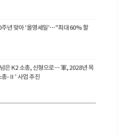
0주년 맞아 '올영세일'…"최대 60% 할
 넘은 K2 소총, 신형으로… 軍, 2028년 목
소총-Ⅱ' 사업 추진