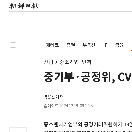
재테크
증권
부동산
IT
금융
산업
중소기업·벤처
중기부·공정위, C
박용선 기자
업데이트
2024.12.19. 09:14
중소벤처기업부와 공정거래위원회가 19일