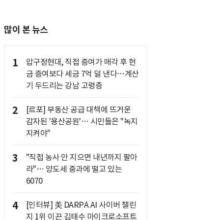
많이 본 뉴스
1
압구정현대, 직접 증여가 매각 후 현
금 증여보다 세금 7억 덜 낸다…계산
기 두드리는 강남 고령층
2
[르포] 부동산 공급 대책에 뜨거운
감자된 '용산공원'… 시민들은 "녹지
지켜야"
3
"직접 농사 안 지으면 내년까지 팔아
라"… 양도세 중과에 떨고 있는
6070
4
[인터뷰] 美 DARPA AI 사이버 챌린
지 1위 이끈 김태수 마이크로소프트