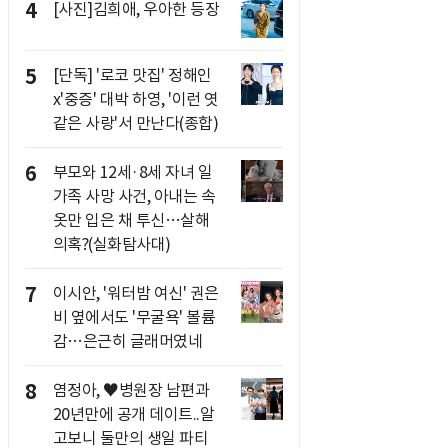
4
[사진]김희애, 우아한 등장
5
[단독] '로코 맛집' 정해인
x'중증' 대박 하영, '이런 엿
같은 사랑'서 만난다(종합)
6
부모와 12세·8세 자녀 일
가족 사망 사건, 아내는 속
옷만 입은 채 투신…살해
의혹?(실화탐사대)
7
이시안, '워터밤 여신' 권은
비 옆에서도 '무굴욕' 볼륨
감…은근히 글래머였네
8
염정아, ♥병원장 남편과
20년만에 공개 데이트..알
고보니 둘만의 생일 파티