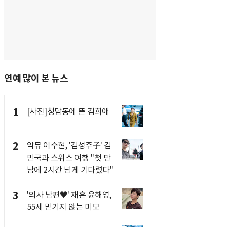
연예 많이 본 뉴스
1
[사진]청담동에 뜬 김희애
2
악뮤 이수현, '김성주子' 김
민국과 스위스 여행 "첫 만
남에 2시간 넘게 기다렸다"
3
'의사 남편♥' 재혼 윤해영,
55세 믿기지 않는 미모