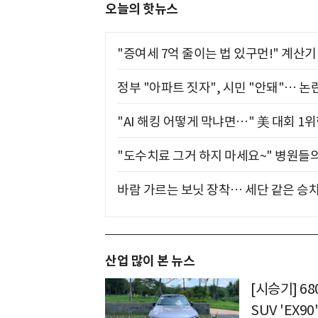
오늘의 핫뉴스
"증여세 7억 줄이는 법 있구먼!" 계산
정부 "아파트 짓자", 시민 "안돼"… 논란
"AI 해킹 어떻게 막냐면…" 美 대회 1
"도수치료 그거 하지 마세요~" 병원들
바람 가르는 보닛 장착… 세단 같은 승
산업 많이 본 뉴스
[시승기] 6
SUV 'EX90