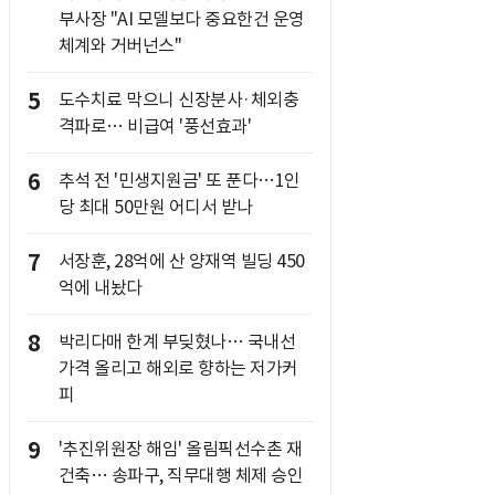
부사장 "AI 모델보다 중요한건 운영
체계와 거버넌스"
5
도수치료 막으니 신장분사·체외충
격파로… 비급여 '풍선효과'
6
추석 전 '민생지원금' 또 푼다…1인
당 최대 50만원 어디서 받나
7
서장훈, 28억에 산 양재역 빌딩 450
억에 내놨다
8
박리다매 한계 부딪혔나… 국내선
가격 올리고 해외로 향하는 저가커
피
9
'추진위원장 해임' 올림픽선수촌 재
건축… 송파구, 직무대행 체제 승인