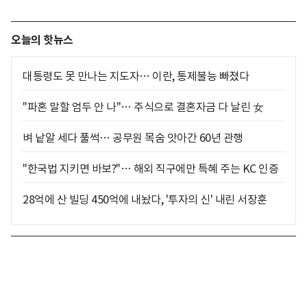
오늘의 핫뉴스
대통령도 못 만나는 지도자… 이란, 통제불능 빠졌다
"파혼 말할 엄두 안 나"… 주식으로 결혼자금 다 날린 女
벼 낱알 세다 풀썩… 공무원 목숨 앗아간 60년 관행
"한국법 지키면 바보?"… 해외 직구에만 특혜 주는 KC 인증
28억에 산 빌딩 450억에 내놨다, '투자의 신' 내린 서장훈