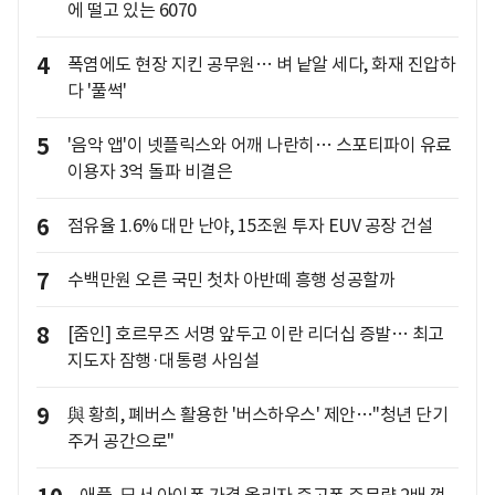
에 떨고 있는 6070
4
폭염에도 현장 지킨 공무원… 벼 낱알 세다, 화재 진압하
다 '풀썩'
5
'음악 앱'이 넷플릭스와 어깨 나란히… 스포티파이 유료
이용자 3억 돌파 비결은
6
점유율 1.6% 대만 난야, 15조원 투자 EUV 공장 건설
7
수백만원 오른 국민 첫차 아반떼 흥행 성공할까
8
[줌인] 호르무즈 서명 앞두고 이란 리더십 증발… 최고
지도자 잠행·대통령 사임설
9
與 황희, 폐버스 활용한 '버스하우스' 제안…"청년 단기
주거 공간으로"