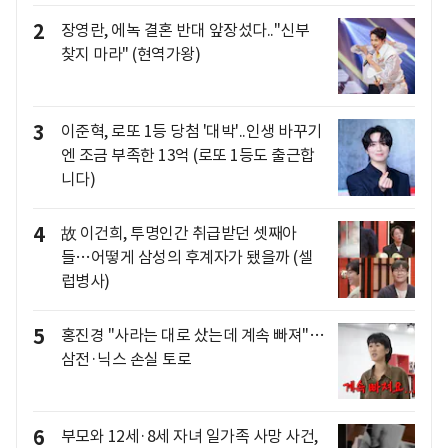
2
장영란, 에녹 결혼 반대 앞장섰다.."신부
찾지 마라" (현역가왕)
3
이준혁, 로또 1등 당첨 '대박'..인생 바꾸기
엔 조금 부족한 13억 (로또 1등도 출근합
니다)
4
故 이건희, 투명인간 취급받던 셋째아
들…어떻게 삼성의 후계자가 됐을까 (셀
럽병사)
5
홍진경 "사라는 대로 샀는데 계속 빠져"…
삼전·닉스 손실 토로
6
부모와 12세·8세 자녀 일가족 사망 사건,