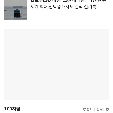
호르무즈發 해운·조선 대격변… 174년 된
세계 최대 선박중개사도 실적 신기록
100자평
도움말
삭제기준