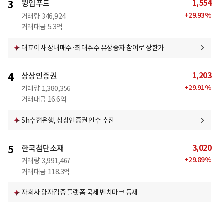
1,554
3
윙입푸드
+
29.93
%
거래량
346,924
거래대금
5.3억
대표이사 장내매수·최대주주 유상증자 참여로 상한가
1,203
4
상상인증권
+
29.91
%
거래량
1,380,356
거래대금
16.6억
Sh수협은행, 상상인증권 인수 추진
3,020
5
한국첨단소재
+
29.89
%
거래량
3,991,467
거래대금
118.3억
자회사 양자검증 플랫폼 국제 벤치마크 등재