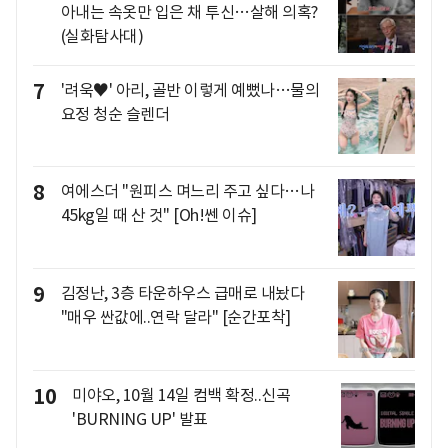
아내는 속옷만 입은 채 투신…살해 의혹?
(실화탐사대)
7
'려욱♥' 아리, 골반 이렇게 예뻤나…물의
요정 청순 슬렌더
8
여에스더 "원피스 며느리 주고 싶다…나
45kg일 때 산 것" [Oh!쎈 이슈]
9
김정난, 3층 타운하우스 급매로 내놨다
"매우 싼값에..연락 달라" [순간포착]
10
미야오, 10월 14일 컴백 확정..신곡
'BURNING UP' 발표