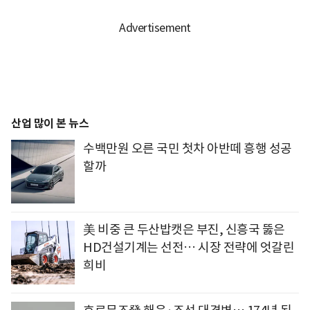
산업 많이 본 뉴스
수백만원 오른 국민 첫차 아반떼 흥행 성공
할까
美 비중 큰 두산밥캣은 부진, 신흥국 뚫은
HD건설기계는 선전… 시장 전략에 엇갈린
희비