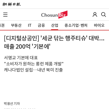
증권
부동산
IT
금융
산업
중소기업·벤처
바이오
[디지털상공인] '세균 닦는 행주티슈' 대박...
매출 200억 '기본에'
서명교 기본에 대표
"소비자가 원하는 롱런 제품 개발"
캐나다법인 설립…내년 북미 진출
박용선 기자