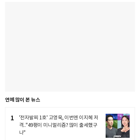
연예 많이 본 뉴스
1
'전자발찌 1호' 고영욱, 이번엔 이지혜 저
격.."49평이 미니멀리즘? 많이 출세했구
나"