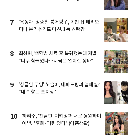
7
'옥동자' 정종철 붕어빵子, 여친 집 데려오
더니 분리수거도 대신..1등 신랑감
8
최성원, 백혈병 치료 후 복귀했는데 재발
"너무 힘들었다…지금은 완치한 상태"
9
'싱글맘 무당' 노슬비, 매화도령과 열애설?
"내 취향은 오지상"
10
하리수, '전남편' 미키정과 서로 응원하며
이별.."후회·미련 없다" (이중생활)