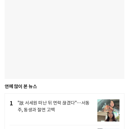
연예 많이 본 뉴스
1
"故 서세원 떠난 뒤 연락 끊겼다"…서동
주, 동생과 절연 고백