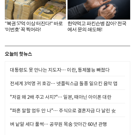
오늘의 핫뉴스
대통령도 못 만나는 지도자… 이란, 통제불능 빠졌다
전세계 3억명 귀 호강… 넷플릭스급 돌풍 일으킨 음악 앱
"저걸 왜 2배 주고 사지?"… 일본, 때아닌 아이폰 대란
"파혼 말할 엄두 안 나"… 주식으로 결혼자금 다 날린 女
벼 낱알 세다 풀썩… 공무원 목숨 앗아간 60년 관행