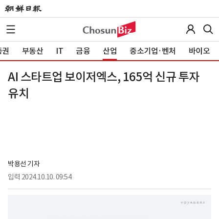
증권
부동산
IT
금융
산업
중소기업·벤처
바이오
AI 스타트업 보이저엑스, 165억 신규 투자
유치
박용선 기자
입력
2024.10.10. 09:54