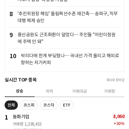
8
'추진위원장 해임' 올림픽선수촌 재건축… 송파구, 직무
대행 체제 승인
9
용산공원도 근조화환이 덮었다… 주민들 "어린이정원
에 주택 안 돼"
10
박리다매 한계 부딪혔나… 국내선 가격 올리고 해외로
향하는 저가커피
실시간 TOP 종목
08.08
장마감
상승
하락
거래대금
거래량
전체
코스피
코스닥
ETF
8,060
1
동화기업
+
30
%
거래량
1,338,415