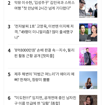
2
악뮤 이수현, '김성주子' 김민국과 스위스
여행 "첫 만남에 2시간 넘게 기다렸다"
3
'전자발찌 1호' 고영욱, 이번엔 이지혜 저
격.."49평이 미니멀리즘? 많이 출세했구
나"
4
'8억8000만원' 손배 판결 속…지수, 필리
핀 활동 근황 공개 [핫피플]
5
제주 해변의 '차범근 며느리'가 왜이리 예
뻐? 한채아, 청량미 뿜뿜
6
"이도현!!!" 임지연, 공개연애 중인 남자친
구 이름 언급에 찐 '당황' [종합]