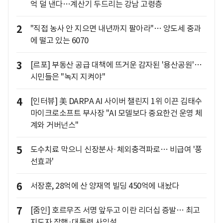
억 덜 낸다…계산기 두드리는 강남 고령층
2
"직접 농사 안 지으면 내년까지 팔아라"… 양도세 중과
에 떨고 있는 6070
3
[르포] 부동산 공급 대책에 뜨거운 감자된 '용산공원'…
시민들은 "녹지 지켜야"
4
[인터뷰] 美 DARPA AI 사이버 챌린지 1위 이끈 김태수
마이크로소프트 부사장 "AI 모델보다 중요한건 운영 체
계와 거버넌스"
5
도수치료 막으니 신장분사·체외충격파로… 비급여 '풍
선효과'
6
서장훈, 28억에 산 양재역 빌딩 450억에 내놨다
7
[줌인] 호르무즈 서명 앞두고 이란 리더십 증발… 최고
지도자 잠행·대통령 사임설