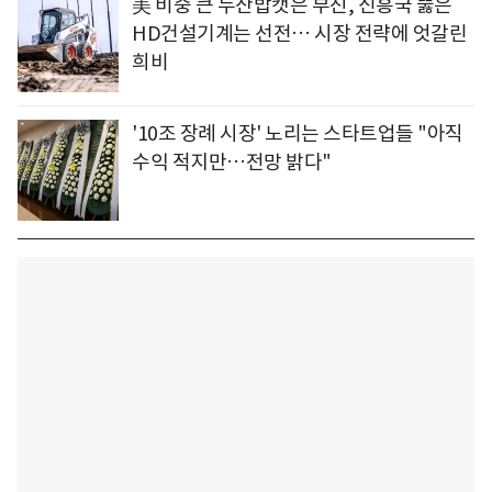
美 비중 큰 두산밥캣은 부진, 신흥국 뚫은
HD건설기계는 선전… 시장 전략에 엇갈린
희비
'10조 장례 시장' 노리는 스타트업들 "아직
수익 적지만…전망 밝다"