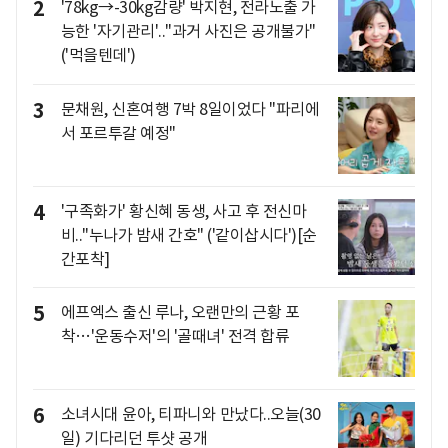
2
'78kg→-30kg감량' 박지현, 전라노출 가
능한 '자기관리'.."과거 사진은 공개불가"
('먹을텐데')
3
문채원, 신혼여행 7박 8일이었다 "파리에
서 포르투갈 예정"
4
'구족화가' 황신혜 동생, 사고 후 전신마
비.."누나가 밤새 간호" ('같이삽시다')[순
간포착]
5
에프엑스 출신 루나, 오랜만의 근황 포
착…'운동수저'의 '골때녀' 전격 합류
6
소녀시대 윤아, 티파니와 만났다..오늘(30
일) 기다리던 투샷 공개