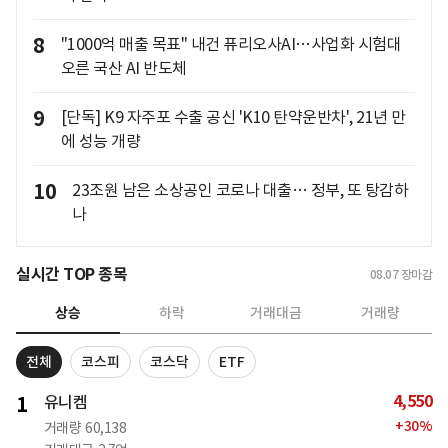
8
"1000억 매출 목표" 내건 퓨리오사AI…사업화 시험대
오른 국산 AI 반도체
9
[단독] K9 자주포 수출 공신 'K10 탄약운반차', 21년 만
에 성능 개량
10
23조원 남은 소상공인 코로나 대출… 정부, 또 탕감하
나
실시간 TOP 종목
08.07
장마감
상승
하락
거래대금
거래량
전체
코스피
코스닥
ETF
4,550
1
유니켐
+
30
%
거래량
60,138