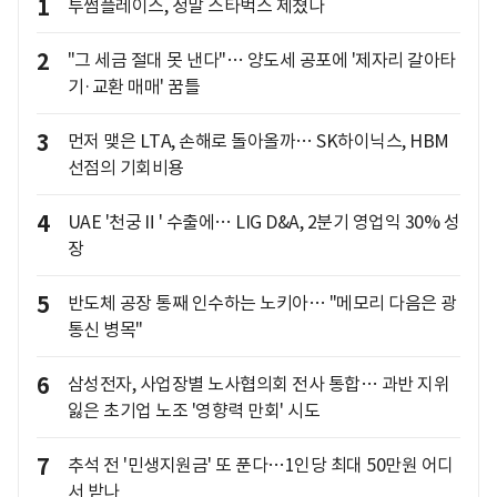
1
투썸플레이스, 정말 스타벅스 제쳤나
2
"그 세금 절대 못 낸다"… 양도세 공포에 '제자리 갈아타
기·교환 매매' 꿈틀
3
먼저 맺은 LTA, 손해로 돌아올까… SK하이닉스, HBM
선점의 기회비용
4
UAE '천궁Ⅱ' 수출에… LIG D&A, 2분기 영업익 30% 성
장
5
반도체 공장 통째 인수하는 노키아… "메모리 다음은 광
통신 병목"
6
삼성전자, 사업장별 노사협의회 전사 통합… 과반 지위
잃은 초기업 노조 '영향력 만회' 시도
7
추석 전 '민생지원금' 또 푼다…1인당 최대 50만원 어디
서 받나