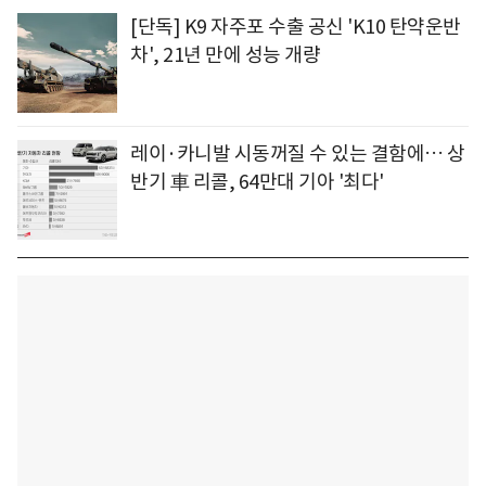
[단독] K9 자주포 수출 공신 'K10 탄약운반
차', 21년 만에 성능 개량
레이·카니발 시동꺼질 수 있는 결함에… 상
반기 車 리콜, 64만대 기아 '최다'