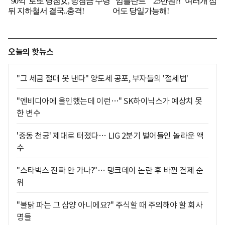
오늘의 핫뉴스
"그 세금 절대 못 낸다" 양도세 공포, 부자들의 '절세법'
"엔비디아에 올인했는데 이런…" SK하이닉스가 예상치 못
한 변수
'중동 천궁' 제대로 터졌다… LIG 2분기 벌어들인 놀라운 액
수
"스타벅스 진짜 안 가나?"… 탱크데이 논란 후 바뀐 결제 순
위
"불닭 파는 그 삼양 아니에요?" 주식할 때 주의해야 할 회사
명들