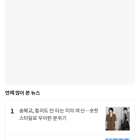
연예 많이 본 뉴스
1
송혜교, 컬러도 안 타는 미의 여신…숏컷
스타일로 우아한 분위기