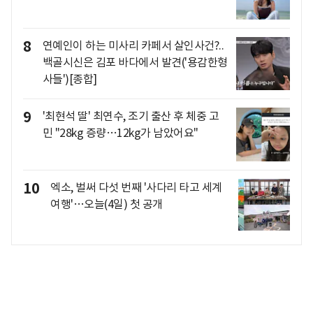
8
연예인이 하는 미사리 카페서 살인사건?..
백골시신은 김포 바다에서 발견('용감한형
사들')[종합]
9
'최현석 딸' 최연수, 조기 출산 후 체중 고
민 "28kg 증량…12kg가 남았어요"
10
엑소, 벌써 다섯 번째 '사다리 타고 세계
여행'…오늘(4일) 첫 공개