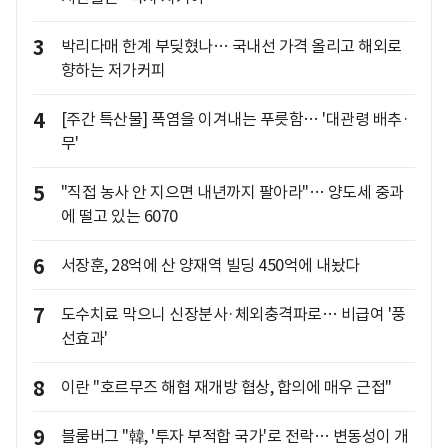
3
박리다매 한계 부딪혔나… 국내선 가격 올리고 해외로
향하는 저가커피
4
[주간 특산물] 폭염을 이겨내는 푸릇함… '대관령 배추·
무'
5
"직접 농사 안 지으면 내년까지 팔아라"… 양도세 중과
에 떨고 있는 6070
6
서장훈, 28억에 산 양재역 빌딩 450억에 내놨다
7
도수치료 막으니 신장분사·체외충격파로… 비급여 '풍
선효과'
8
이란 "호르무즈 해협 재개방 협상, 합의에 매우 근접"
9
블룸버그 "韓, '투자 부적합 국가'로 전락… 변동성이 개