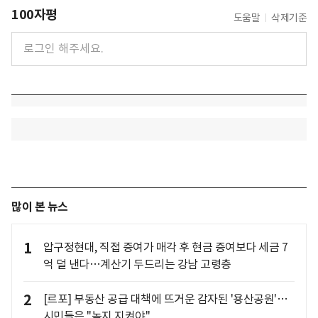
100자평
도움말
삭제기준
많이 본 뉴스
1
압구정현대, 직접 증여가 매각 후 현금 증여보다 세금 7
억 덜 낸다…계산기 두드리는 강남 고령층
2
[르포] 부동산 공급 대책에 뜨거운 감자된 '용산공원'…
시민들은 "녹지 지켜야"