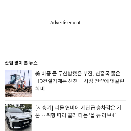
산업 많이 본 뉴스
美 비중 큰 두산밥캣은 부진, 신흥국 뚫은
HD건설기계는 선전… 시장 전략에 엇갈린
희비
[시승기] 괴물 연비에 세단급 승차감은 기
본… 취향 따라 골라 타는 '올 뉴 라브4′