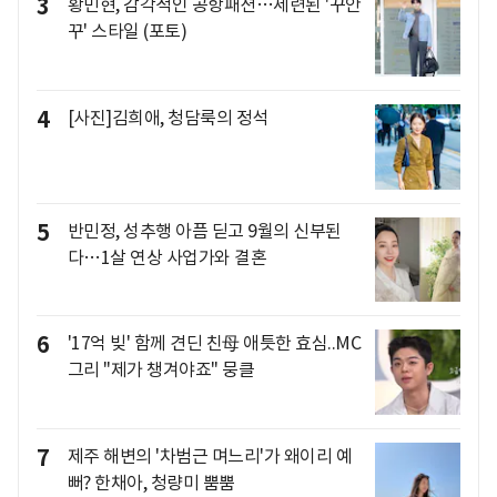
3
황민현, 감각적인 공항패션…세련된 '꾸안
꾸' 스타일 (포토)
4
[사진]김희애, 청담룩의 정석
5
반민정, 성추행 아픔 딛고 9월의 신부된
다…1살 연상 사업가와 결혼
6
'17억 빚' 함께 견딘 친母 애틋한 효심..MC
그리 "제가 챙겨야죠" 뭉클
7
제주 해변의 '차범근 며느리'가 왜이리 예
뻐? 한채아, 청량미 뿜뿜