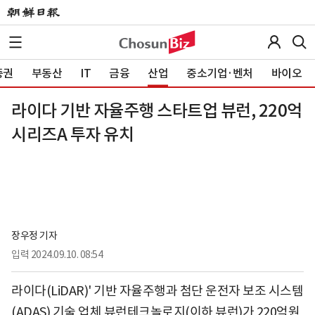
증권
부동산
IT
금융
산업
중소기업·벤처
바이오
라이다 기반 자율주행 스타트업 뷰런, 220억
시리즈A 투자 유치
장우정 기자
입력
2024.09.10. 08:54
라이다(LiDAR)' 기반 자율주행과 첨단 운전자 보조 시스템
(ADAS) 기술 업체 뷰런테크놀로지(이하 뷰런)가 220억원