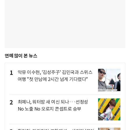
연예 많이 본 뉴스
1
악뮤 이수현, '김성주子' 김민국과 스위스
여행 "첫 만남에 2시간 넘게 기다렸다"
2
최예나, 워터밤 새 여신 되나···선정성
No 노출 No 오로지 콘셉트로 승부