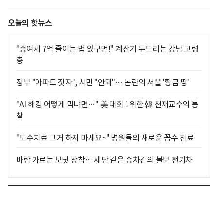
오늘의 핫뉴스
"증여세 7억 줄이는 법 있구먼!" 계산기 두드리는 강남 고령
층
정부 "아파트 짓자", 시민 "안돼"… 논란의 서울 '황금 땅'
"AI 해킹 어떻게 막냐면…" 美 대회 1위한 韓 천재교수의 통
찰
"도수치료 그거 하지 마세요~" 병원들의 새로운 꼼수 진료
바람 가르는 보닛 장착… 세단 같은 승차감의 볼보 전기차