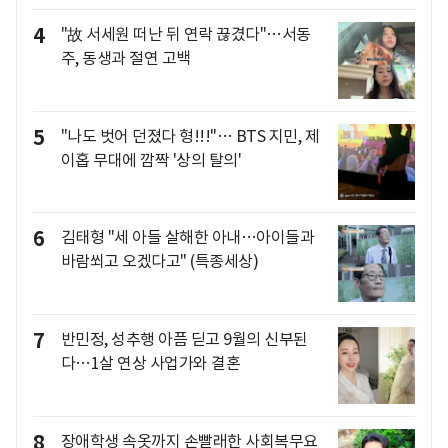
4
"故 서세원 떠난 뒤 연락 끊겼다"…서동
주, 동생과 절연 고백
5
"나도 벗어 던졌다 형!!!"… BTS 지민, 제
이홉 무대에 깜짝 '상의 탈의'
6
김태형 "세 아들 살해한 아내…아이들과
바람쐬고 오겠다고" (특종세상)
7
반민정, 성추행 아픔 딛고 9월의 신부된
다…1살 연상 사업가와 결혼
8
장애학생 속옷까지 손빨래한 사회복무요