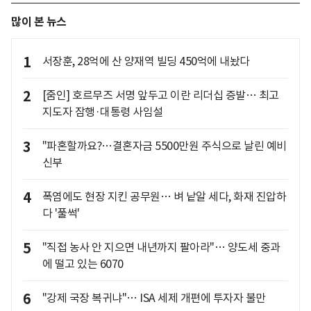
많이 본 뉴스
1
서장훈, 28억에 산 양재역 빌딩 450억에 내놨다
2
[줌인] 호르무즈 서명 앞두고 이란 리더십 증발… 최고
지도자 잠행·대통령 사임설
3
"파혼할까요?…결혼자금 5500만원 주식으로 날린 예비
신부
4
폭염에도 현장 지킨 공무원… 벼 낱알 세다, 화재 진압하
다 '풀썩'
5
"직접 농사 안 지으면 내년까지 팔아라"… 양도세 중과
에 떨고 있는 6070
6
"강제 국장 복귀냐"… ISA 세제 개편에 투자자 불만