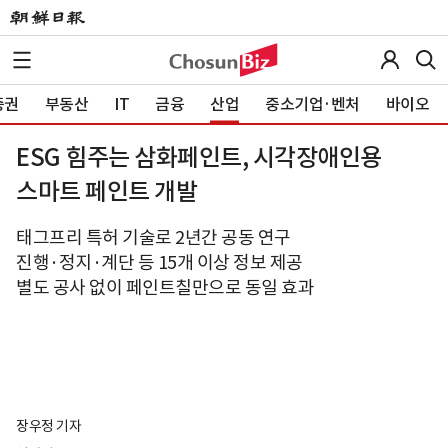
증권
부동산
IT
금융
산업
중소기업·벤처
바이오
ESG 힘주는 삼화페인트, 시각장애인용
스마트 페인트 개발
태그프리 특허 기술로 2년간 공동 연구
진행·정지·계단 등 15개 이상 정보 제공
별도 공사 없이 페인트칠만으로 동일 효과
장우정 기자