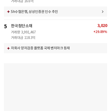
거래대금
16.6억
Sh수협은행, 상상인증권 인수 추진
3,020
5
한국첨단소재
+
29.89
%
거래량
3,991,467
거래대금
118.3억
자회사 양자검증 플랫폼 국제 벤치마크 등재