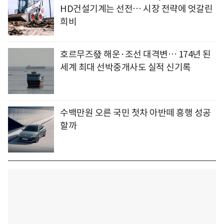
HD건설기계는 선전… 시장 전략에 엇갈린
희비
호르무즈發 해운·조선 대격변… 174년 된
세계 최대 선박중개사도 실적 신기록
수백만원 오른 국민 첫차 아반떼 흥행 성공
할까