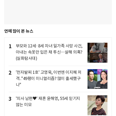
연예 많이 본 뉴스
1
부모와 12세·8세 자녀 일가족 사망 사건,
아내는 속옷만 입은 채 투신…살해 의혹?
(실화탐사대)
2
'전자발찌 1호' 고영욱, 이번엔 이지혜 저
격.."49평이 미니멀리즘? 많이 출세했구
나"
3
'의사 남편♥' 재혼 윤해영, 55세 믿기지
않는 미모