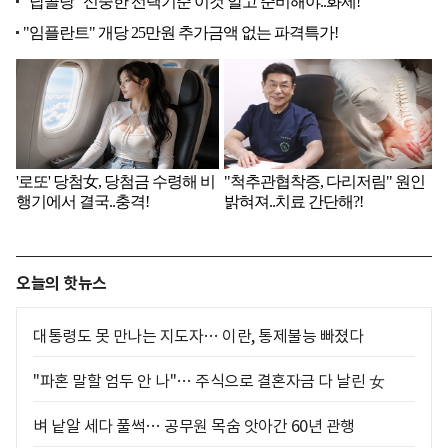
오늘의 핫뉴스
대통령도 못 만나는 지도자… 이란, 통제불능 빠졌다
"파혼 말할 엄두 안 나"… 주식으로 결혼자금 다 날린 女
벼 낱알 세다 풀썩… 공무원 목숨 앗아간 60년 관행