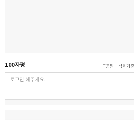
100자평
도움말
삭제기준