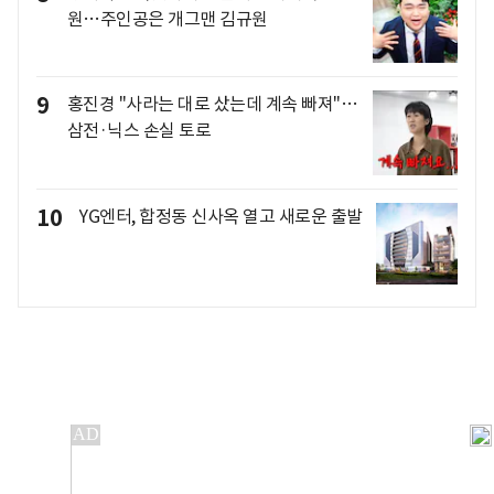
원…주인공은 개그맨 김규원
9
홍진경 "사라는 대로 샀는데 계속 빠져"…
삼전·닉스 손실 토로
10
YG엔터, 합정동 신사옥 열고 새로운 출발