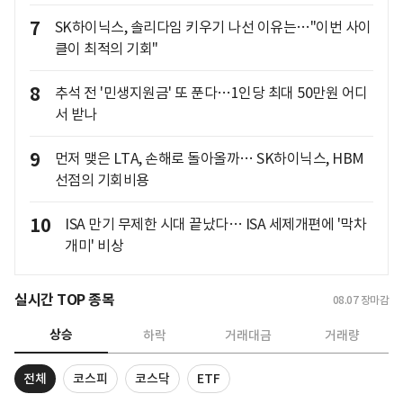
7
SK하이닉스, 솔리다임 키우기 나선 이유는…"이번 사이
클이 최적의 기회"
8
추석 전 '민생지원금' 또 푼다…1인당 최대 50만원 어디
서 받나
9
먼저 맺은 LTA, 손해로 돌아올까… SK하이닉스, HBM
선점의 기회비용
10
ISA 만기 무제한 시대 끝났다… ISA 세제개편에 '막차
개미' 비상
실시간 TOP 종목
08.07
장마감
상승
하락
거래대금
거래량
전체
코스피
코스닥
ETF