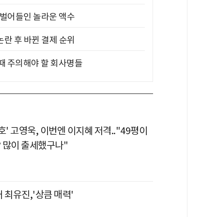
기 벌어들인 놀라운 액수
논란 후 바뀐 결제 순위
 때 주의해야 할 회사명들
호' 고영욱, 이번엔 이지혜 저격.."49평이
 많이 출세했구나"
 최유진,'상큼 매력'