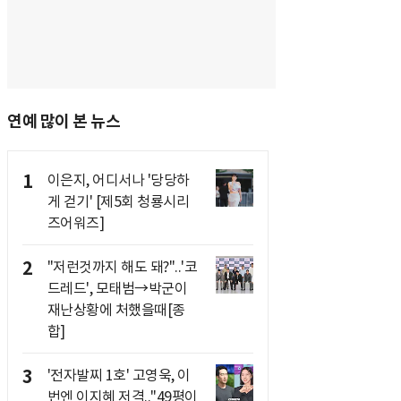
연예 많이 본 뉴스
1
이은지, 어디서나 '당당하
게 걷기' [제5회 청룡시리
즈어워즈]
2
"저런것까지 해도 돼?"..'코
드레드', 모태범→박군이
재난상황에 처했을때[종
합]
3
'전자발찌 1호' 고영욱, 이
번엔 이지혜 저격.."49평이