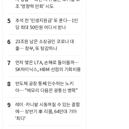
조 '영향력 만회' 시도
5
추석 전 '민생지원금' 또 푼다…1인
당 최대 50만원 어디서 받나
6
23조원 남은 소상공인 코로나 대
출… 정부, 또 탕감하나
7
먼저 맺은 LTA, 손해로 돌아올까…
SK하이닉스, HBM 선점의 기회비용
8
반도체 공장 통째 인수하는 노키
아… "메모리 다음은 광통신 병목"
9
레이·카니발 시동꺼질 수 있는 결함
에… 상반기 車 리콜, 64만대 기아
'최다'