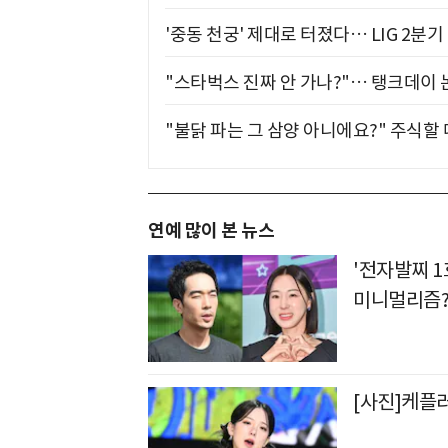
'중동 천궁' 제대로 터졌다… LIG 2분
"스타벅스 진짜 안 가나?"… 탱크데이 
"불닭 파는 그 삼양 아니에요?" 주식할
연예 많이 본 뉴스
'전자발찌 1
미니멀리즘?
[사진]케플러