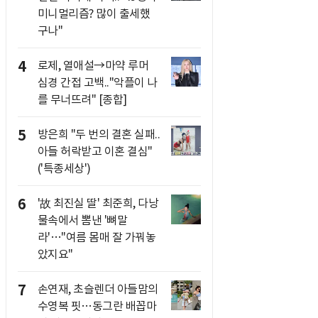
미니멀리즘? 많이 출세했
구나"
4
로제, 열애설→마약 루머
심경 간접 고백.."악플이 나
를 무너뜨려" [종합]
5
방은희 "두 번의 결혼 실패..
아들 허락받고 이혼 결심"
('특종세상')
6
'故 최진실 딸' 최준희, 다낭
물속에서 뽐낸 '뼈말
라'…"여름 몸매 잘 가꿔놓
았지요"
7
손연재, 초슬렌더 아들맘의
수영복 핏…동그란 배꼽마