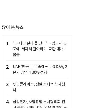
많이 본 뉴스
1
"그 세금 절대 못 낸다"… 양도세 공
포에 '제자리 갈아타기·교환 매매'
꿈틀
2
UAE '천궁Ⅱ' 수출에… LIG D&A, 2
분기 영업익 30% 성장
3
투썸플레이스, 정말 스타벅스 제쳤
나
4
삼성전자, 사업장별 노사협의회 전
사 통합… 과반 지위 잃은 초기업 노