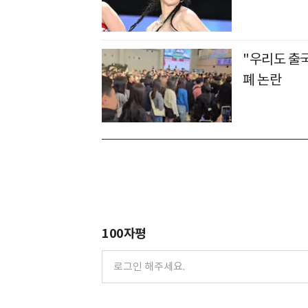
"우리도 출
폐 논란
100자평