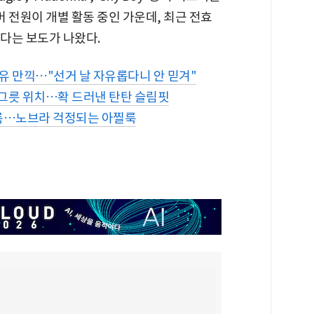
버 전원이 개별 활동 중인 가운데, 최근 전효
한다는 보도가 나왔다.
 자유 만끽…"선거 날 자유롭다니 안 믿겨"
 그릇 위치…확 드러낸 탄탄 슬림핏
 룩…노브라 걱정되는 아찔룩