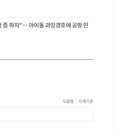
국 좀 하자"… 아이돌 과잉경호에 공항 민
도움말
삭제기준