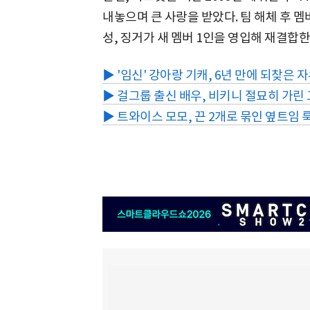
내놓으며 큰 사랑을 받았다. 팀 해체 후 멤
성, 징거가 새 멤버 1인을 영입해 재결합
▶ '임신' 강아랑 기캐, 6년 만에 되찾은
▶ 걸그룹 출신 배우, 비키니 절묘히 가린
▶ 트와이스 모모, 끈 2개로 묶인 옆트임