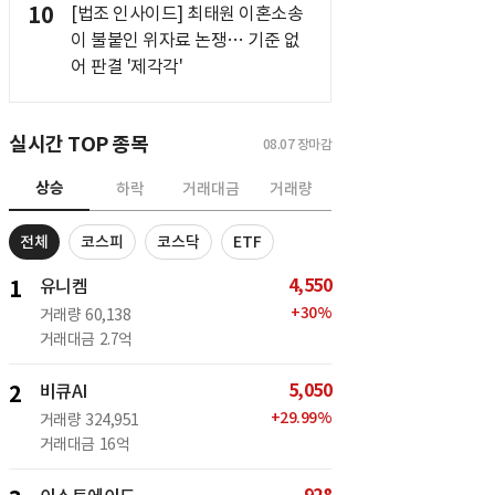
10
[법조 인사이드] 최태원 이혼소송
이 불붙인 위자료 논쟁… 기준 없
어 판결 '제각각'
실시간 TOP 종목
08.07
장마감
상승
하락
거래대금
거래량
전체
코스피
코스닥
ETF
4,550
1
유니켐
+
30
%
거래량
60,138
거래대금
2.7억
5,050
2
비큐AI
+
29.99
%
거래량
324,951
거래대금
16억