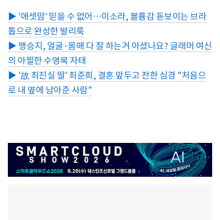
▶ '애셋맘' 믿을 수 없어…이소라, 볼륨감 돋보이는 브라
톱으로 완성한 발리룩
▶ 맹승지, 얼굴·몸매 다 잘 하는거 아셨나요? 글래머 여신
의 아찔한 수영복 자태
▶ '故 최진실 딸' 최준희, 결혼 앞두고 전한 심경 "처음으
로 내 옆에 남아준 사람"