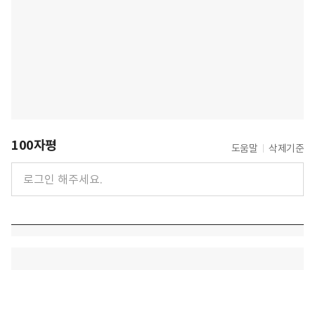
100자평
도움말
삭제기준