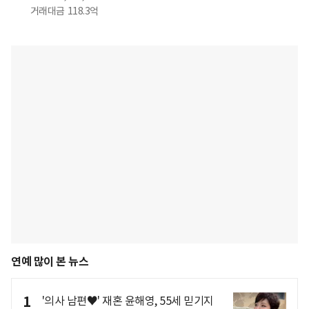
거래대금
118.3억
연예 많이 본 뉴스
1
'의사 남편♥' 재혼 윤해영, 55세 믿기지