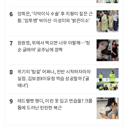
6
양희은, '각막이식 수술' 후 지팡이 짚은 근
황..'암투병' 박미선·이성미와 '밝은미소'
7
장원영, 위에서 찍으면 너무 아찔해…'청
순 글래머' 공주님에 깜짝
8
위기의 '탑걸' 어쩌나, 전반 시작하자마자
실점..김보경X이유정 역습 성공할까 ('골
때녀')
9
레드벨벳 웬디, 이런 옷 입고 연습을? 크롭
톱에 드러난 탄탄한 복근