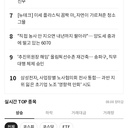
신부
7
[뉴테크] 미세 플라스틱 꼼짝 마, 자연이 가르쳐준 청소
그물
8
"직접 농사 안 지으면 내년까지 팔아라"… 양도세 중과
에 떨고 있는 6070
9
'추진위원장 해임' 올림픽선수촌 재건축… 송파구, 직무
대행 체제 승인
10
삼성전자, 사업장별 노사협의회 전사 통합… 과반 지
위 잃은 초기업 노조 '영향력 만회' 시도
실시간 TOP 종목
08.08
장마감
상승
하락
거래대금
거래량
전체
코스피
코스닥
ETF