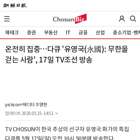
재테크
증권
부동산
IT
금융
산업
중소기업·벤
온전히 집중…다큐 '유영국(永國): 무한을
걷는 사람', 17일 TV조선 방송
pickcon=에디터 조명현
업데이트
2026.05.15. 14:51
TV CHOSUN이 한국 추상의 선구자 유영국 화가의 특집
다큐를 5월 17일(일) 오전 10시 50분에 방송한다.