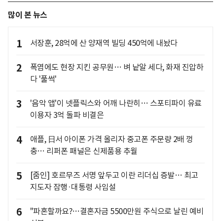
많이 본 뉴스
1
서장훈, 28억에 산 양재역 빌딩 450억에 내놨다
2
폭염에도 현장 지킨 공무원… 벼 낱알 세다, 화재 진압하
다 '풀썩'
3
'음악 앱'이 넷플릭스와 어깨 나란히… 스포티파이 유료
이용자 3억 돌파 비결은
4
애플, 日서 아이폰 가격 올리자 중고폰 주문량 2배 껑
충… 리퍼폰 패널은 신제품용 추월
5
[줌인] 호르무즈 서명 앞두고 이란 리더십 증발… 최고
지도자 잠행·대통령 사임설
6
"파혼할까요?…결혼자금 5500만원 주식으로 날린 예비