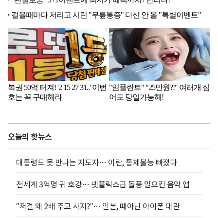
오늘의 핫뉴스
대통령도 못 만나는 지도자… 이란, 통제불능 빠졌다
전세계 3억명 귀 호강… 넷플릭스급 돌풍 일으킨 음악 앱
"저걸 왜 2배 주고 사지?"… 일본, 때아닌 아이폰 대란