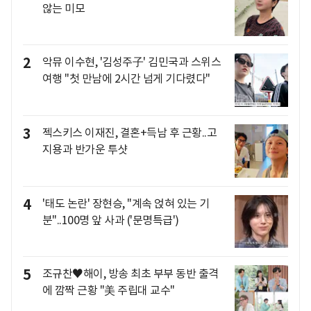
않는 미모
2
악뮤 이수현, '김성주子' 김민국과 스위스
여행 "첫 만남에 2시간 넘게 기다렸다"
3
젝스키스 이재진, 결혼+득남 후 근황..고
지용과 반가운 투샷
4
'태도 논란' 장현승, "계속 얹혀 있는 기
분"..100명 앞 사과 ('문명특급')
5
조규찬♥해이, 방송 최초 부부 동반 출격
에 깜짝 근황 "美 주립대 교수"