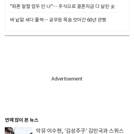
"파혼 말할 엄두 안 나"… 주식으로 결혼자금 다 날린 女
벼 낱알 세다 풀썩… 공무원 목숨 앗아간 60년 관행
연예 많이 본 뉴스
악뮤 이수현, '김성주子' 김민국과 스위스