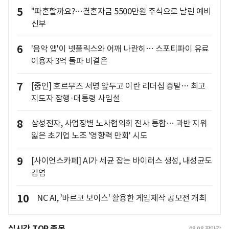
5
"파혼할까요?…결혼자금 5500만원 주식으로 날린 예비
신부
6
'음악 앱'이 넷플릭스와 어깨 나란히… 스포티파이 유료
이용자 3억 돌파 비결은
7
[줌인] 호르무즈 서명 앞두고 이란 리더십 증발… 최고
지도자 잠행·대통령 사임설
8
삼성전자, 사업장별 노사협의회 전사 통합… 과반 지위
잃은 초기업 노조 '영향력 만회' 시도
9
[사이언스카페] AI가 세균 잡는 바이러스 생성, 내성균도
감염
10
NC AI, '바르코 보이스' 활용한 게임제작 공모전 개최
실시간 TOP 종목
08.08
장마감