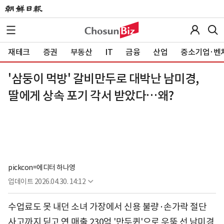
재테크
증권
부동산
IT
금융
산업
중소기업·벤
'삼둥이 먹방' 갈비만두로 대박난 남미경,
딸에게 상속 포기 각서 받았다…왜?
pickcon=에디터 하나영
업데이트
2026.04.30. 14:12
수업료도 못 내던 소녀 가장에서 신용 불량·손가락 절단
사고까지 딛고 연 매출 230억 '만두퀸'으로 우뚝 선 남미경