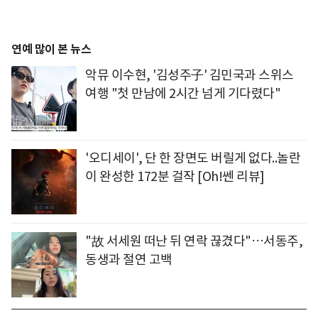
연예 많이 본 뉴스
악뮤 이수현, '김성주子' 김민국과 스위스
여행 "첫 만남에 2시간 넘게 기다렸다"
'오디세이', 단 한 장면도 버릴게 없다..놀란
이 완성한 172분 걸작 [Oh!쎈 리뷰]
"故 서세원 떠난 뒤 연락 끊겼다"…서동주,
동생과 절연 고백