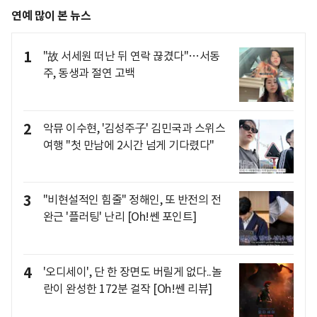
연예 많이 본 뉴스
1
"故 서세원 떠난 뒤 연락 끊겼다"…서동
주, 동생과 절연 고백
2
악뮤 이수현, '김성주子' 김민국과 스위스
여행 "첫 만남에 2시간 넘게 기다렸다"
3
"비현설적인 힘줄" 정해인, 또 반전의 전
완근 '플러팅' 난리 [Oh!쎈 포인트]
4
'오디세이', 단 한 장면도 버릴게 없다..놀
란이 완성한 172분 걸작 [Oh!쎈 리뷰]