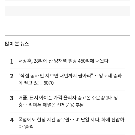
많이 본 뉴스
1
서장훈, 28억에 산 양재역 빌딩 450억에 내놨다
2
"직접 농사 안 지으면 내년까지 팔아라"… 양도세 중과
에 떨고 있는 6070
3
애플, 日서 아이폰 가격 올리자 중고폰 주문량 2배 껑
충… 리퍼폰 패널은 신제품용 추월
4
폭염에도 현장 지킨 공무원… 벼 낱알 세다, 화재 진압하
다 '풀썩'