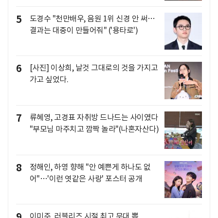
5
도경수 "천만배우, 음원 1위 신경 안 써…
결과는 대중이 만들어줘" ('용타로')
6
[사진] 이상희, 날것 그대로의 것을 가지고
가고 싶었다.
7
류혜영, 고경표 자취방 드나드는 사이였다
"부모님 마주치고 깜짝 놀라"(나혼자산다)
8
정해인, 하영 향해 "안 예쁜게 하나도 없
어"…'이런 엿같은 사랑' 포스터 공개
9
이미주, 러블리즈 시절 최고 무대 뽑