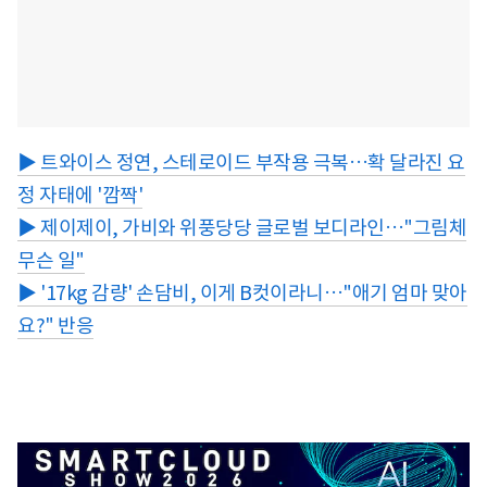
▶ 트와이스 정연, 스테로이드 부작용 극복…확 달라진 요
정 자태에 '깜짝'
▶ 제이제이, 가비와 위풍당당 글로벌 보디라인…"그림체
무슨 일"
▶ '17kg 감량' 손담비, 이게 B컷이라니…"애기 엄마 맞아
요?" 반응