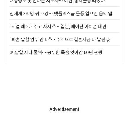
대통령도 못 만나는 지도자… 이란, 통제불능 빠졌다
전세계 3억명 귀 호강… 넷플릭스급 돌풍 일으킨 음악 앱
"저걸 왜 2배 주고 사지?"… 일본, 때아닌 아이폰 대란
"파혼 말할 엄두 안 나"… 주식으로 결혼자금 다 날린 女
벼 낱알 세다 풀썩… 공무원 목숨 앗아간 60년 관행