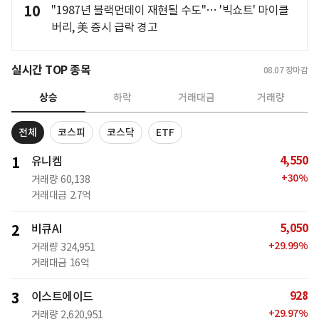
10
"1987년 블랙먼데이 재현될 수도"… '빅쇼트' 마이클
버리, 美 증시 급락 경고
실시간 TOP 종목
08.07
장마감
상승
하락
거래대금
거래량
전체
코스피
코스닥
ETF
4,550
1
유니켐
+
30
%
거래량
60,138
거래대금
2.7억
5,050
2
비큐AI
+
29.99
%
거래량
324,951
거래대금
16억
928
3
이스트에이드
+
29.97
%
거래량
2,620,951