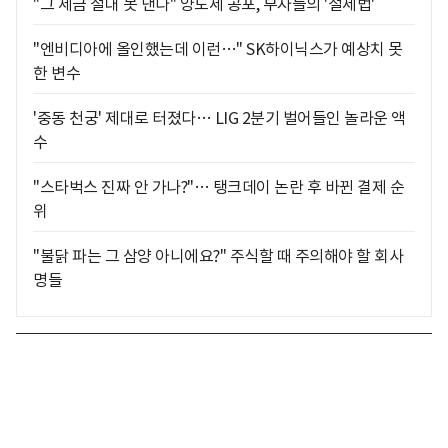
"그 세금 절대 못 낸다" 양도세 공포, 부자들의 '절세법'
"엔비디아에 올인했는데 이런…" SK하이닉스가 예상치 못
한 변수
'중동 천궁' 제대로 터졌다… LIG 2분기 벌어들인 놀라운 액
수
"스타벅스 진짜 안 가나?"… 탱크데이 논란 후 바뀐 결제 순
위
"불닭 파는 그 삼양 아니에요?" 주식할 때 주의해야 할 회사
명들