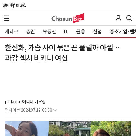
재테크
증권
부동산
IT
금융
산업
중소기업·벤
한선화, 가슴 사이 묶은 끈 풀릴까 아찔…
과감 섹시 비키니 여신
pickcon=에디터 이우정
업데이트
2024.07.12. 09:30