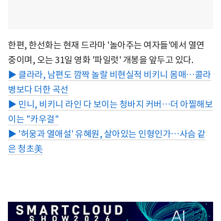
한편, 한선화는 현재 드라마 '놀아주는 여자들'에서 열연
중이며, 오는 31일 영화 '파일럿' 개봉을 앞두고 있다.
▶ 클라라, 남편도 깜짝 놀랄 비현실적 비키니 몸매…콜라
병보다 더한 곡선
▶ 민니, 비키니 라인 다 보이는 청바지 커버…더 아찔해보
이는 "카우걸"
▶ '허웅과 열애설' 유혜원, 살아있는 인형인가…사슴 같
은 청초美