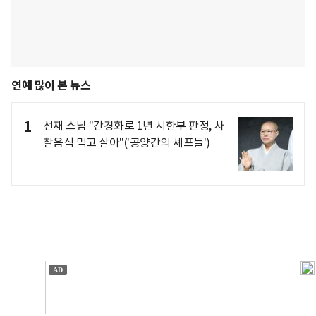
연예 많이 본 뉴스
1
선재 스님 "간경화로 1년 시한부 판정, 사
찰음식 먹고 살아"('공양간의 셰프들')
개인정보처리방침
앱설치(Android)