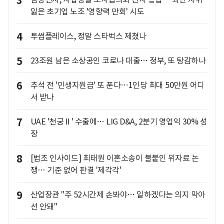
3
잃은 초기업 노조 '영향력 만회' 시도
4
투썸플레이스, 정말 스타벅스 제쳤나
5
23조원 남은 소상공인 코로나 대출… 정부, 또 탕감하나
6
추석 전 '민생지원금' 또 푼다…1인당 최대 50만원 어디
서 받나
7
UAE '천궁Ⅱ' 수출에… LIG D&A, 2분기 영업익 30% 성
장
8
[법조 인사이드] 최태원 이혼소송이 불붙인 위자료 논
쟁… 기준 없어 판결 '제각각'
9
산업장관 "주 52시간제 손봐야… 일하겠다는 의지 막아
선 안돼"