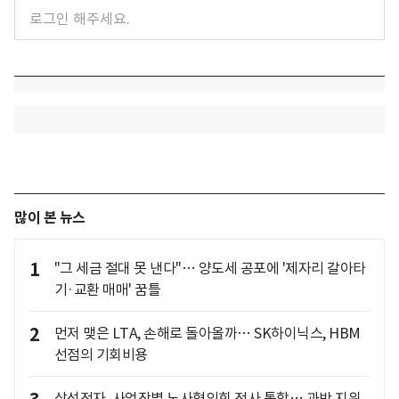
많이 본 뉴스
1
"그 세금 절대 못 낸다"… 양도세 공포에 '제자리 갈아타
기·교환 매매' 꿈틀
2
먼저 맺은 LTA, 손해로 돌아올까… SK하이닉스, HBM
선점의 기회비용
삼성전자, 사업장별 노사협의회 전사 통합… 과반 지위