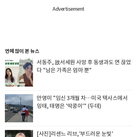
연예 많이 본 뉴스
서동주, 故서세원 사망 후 동생과도 연 끊었
다 "남은 가족은 엄마 뿐"
안영미 "임신 3개월 차…미국 텍사스에서
잉태, 태명은 '딱콩이'" (두데)
[사진]리센느 리브,'부드러운 눈빛'