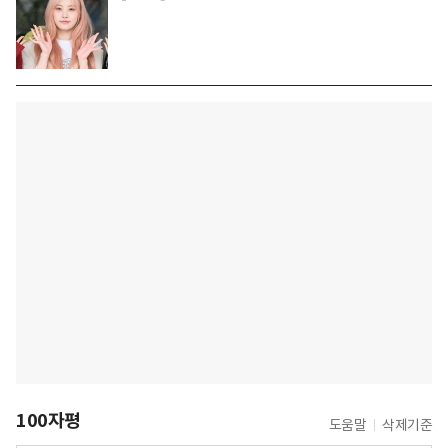
100자평
도움말
삭제기준