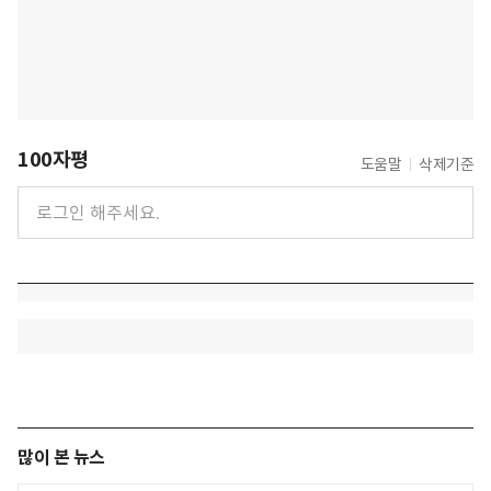
100자평
도움말
삭제기준
많이 본 뉴스