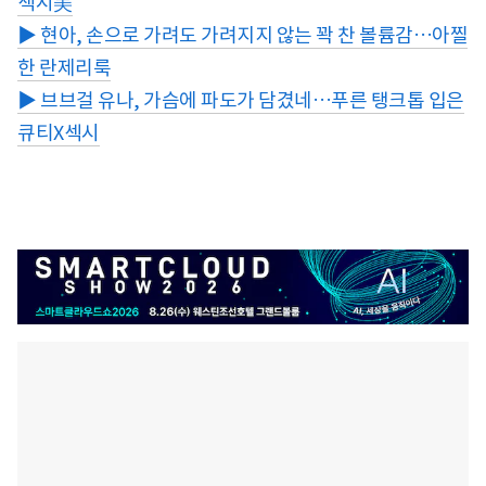
섹시美
▶ 현아, 손으로 가려도 가려지지 않는 꽉 찬 볼륨감…아찔
한 란제리룩
▶ 브브걸 유나, 가슴에 파도가 담겼네…푸른 탱크톱 입은
큐티X섹시