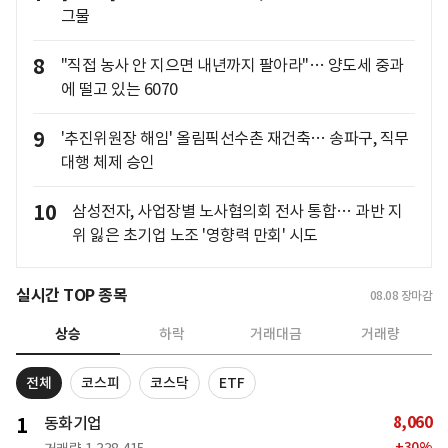
그물
8
"직접 농사 안 지으면 내년까지 팔아라"… 양도세 중과
에 떨고 있는 6070
9
'추진위원장 해임' 올림픽선수촌 재건축… 송파구, 직무
대행 체제 승인
10
삼성전자, 사업장별 노사협의회 전사 통합… 과반 지
위 잃은 초기업 노조 '영향력 만회' 시도
실시간 TOP 종목
08.08
장마감
상승
하락
거래대금
거래량
전체
코스피
코스닥
ETF
8,060
1
동화기업
+
30
%