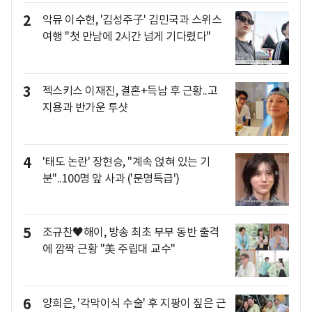
2
악뮤 이수현, '김성주子' 김민국과 스위스
여행 "첫 만남에 2시간 넘게 기다렸다"
3
젝스키스 이재진, 결혼+득남 후 근황..고
지용과 반가운 투샷
4
'태도 논란' 장현승, "계속 얹혀 있는 기
분"..100명 앞 사과 ('문명특급')
5
조규찬♥해이, 방송 최초 부부 동반 출격
에 깜짝 근황 "美 주립대 교수"
6
양희은, '각막이식 수술' 후 지팡이 짚은 근