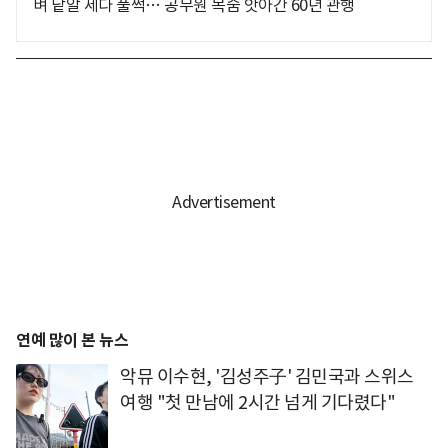
벼 낱알 세다 풀썩… 공무원 목숨 앗아간 60년 관행
연예 많이 본 뉴스
악뮤 이수현, '김성주子' 김민국과 스위스
여행 "첫 만남에 2시간 넘게 기다렸다"