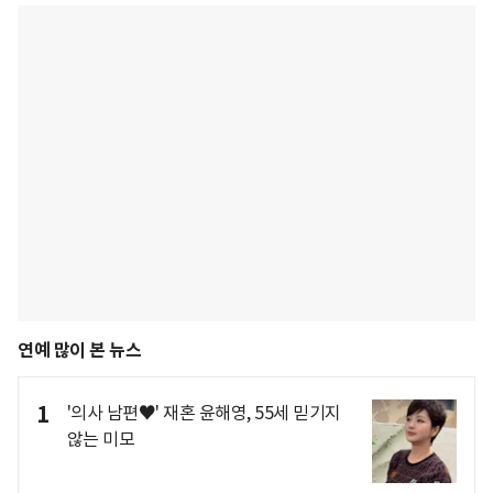
연예 많이 본 뉴스
1
'의사 남편♥' 재혼 윤해영, 55세 믿기지
않는 미모