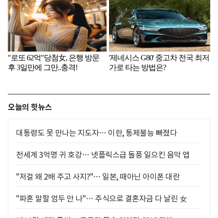
오늘의 핫뉴스
대통령도 못 만나는 지도자… 이란, 통제불능 빠졌다
전세계 3억명 귀 호강… 넷플릭스급 돌풍 일으킨 음악 앱
"저걸 왜 2배 주고 사지?"… 일본, 때아닌 아이폰 대란
"파혼 말할 엄두 안 나"… 주식으로 결혼자금 다 날린 女