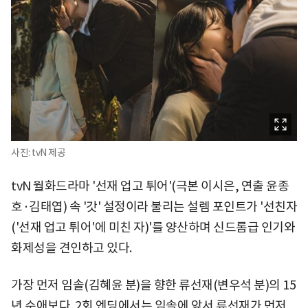
사진: tvN 제공
tvN 월화드라마 '선재 업고 튀어'(극본 이시은, 연출 윤종
호·김태엽) 속 '갓' 설정이라 불리는 설렘 포인트가 '선친자
('선재 업고 튀어'에 미친 자)'를 양산하며 신드롬급 인기와
화제성을 견인하고 있다.
가장 먼저 임솔(김혜윤 분)을 향한 류선재(변우석 분)의 15
년 순애보다. 2회 엔딩에서는 임솔에 앞서 류선재가 먼저