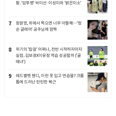
황..'암투병' 박미선·이성미와 '밝은미소'
7
장원영, 위에서 찍으면 너무 아찔해…'청
순 글래머' 공주님에 깜짝
8
위기의 '탑걸' 어쩌나, 전반 시작하자마자
실점..김보경X이유정 역습 성공할까 ('골
때녀')
9
레드벨벳 웬디, 이런 옷 입고 연습을? 크롭
톱에 드러난 탄탄한 복근