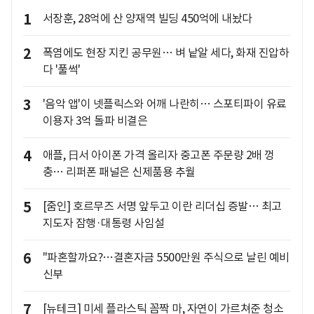
1
서장훈, 28억에 산 양재역 빌딩 450억에 내놨다
2
폭염에도 현장 지킨 공무원… 벼 낱알 세다, 화재 진압하
다 '풀썩'
3
'음악 앱'이 넷플릭스와 어깨 나란히… 스포티파이 유료
이용자 3억 돌파 비결은
4
애플, 日서 아이폰 가격 올리자 중고폰 주문량 2배 껑
충… 리퍼폰 패널은 신제품용 추월
5
[줌인] 호르무즈 서명 앞두고 이란 리더십 증발… 최고
지도자 잠행·대통령 사임설
6
"파혼할까요?…결혼자금 5500만원 주식으로 날린 예비
신부
7
[뉴테크] 미세 플라스틱 꼼짝 마, 자연이 가르쳐준 청소