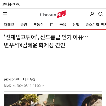
재테크
증권
부동산
IT
금융
산업
중소기업·벤
'선재업고튀어', 신드롬급 인기 이유…
변우석X김혜윤 화제성 견인
pickcon=에디터 이우정
업데이트
2024.05.11. 11:00