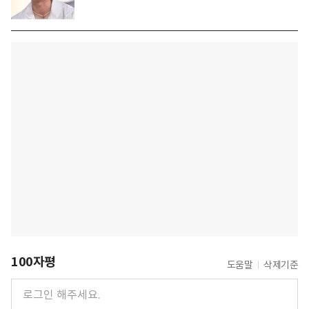
100자평
도움말
삭제기준