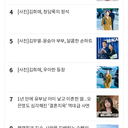
4
[사진]김희애, 청담룩의 정석
5
[사진]김무열-윤승아 부부, 달콤한 손하트
6
[사진]김희애, 우아한 등장
7
1년 만에 유부남 아이 낳고 이혼한 딸...오
은영도 심각해진 '결혼지옥' 역대급 사연
블랙핑크 지수, 사막을 지배하는 순백의