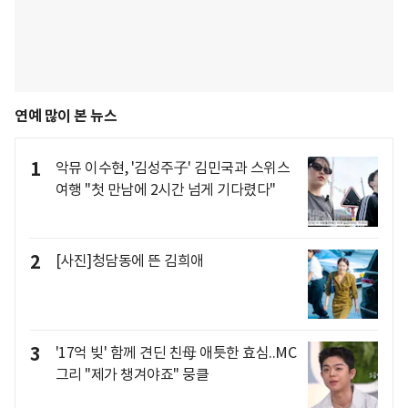
연예 많이 본 뉴스
1
악뮤 이수현, '김성주子' 김민국과 스위스
여행 "첫 만남에 2시간 넘게 기다렸다"
2
[사진]청담동에 뜬 김희애
3
'17억 빚' 함께 견딘 친母 애틋한 효심..MC
그리 "제가 챙겨야죠" 뭉클