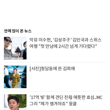
연예 많이 본 뉴스
악뮤 이수현, '김성주子' 김민국과 스위스
여행 "첫 만남에 2시간 넘게 기다렸다"
[사진]청담동에 뜬 김희애
'17억 빚' 함께 견딘 친母 애틋한 효심..MC
그리 "제가 챙겨야죠" 뭉클