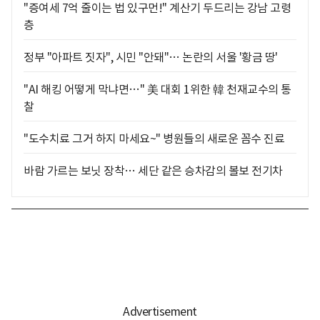
"증여세 7억 줄이는 법 있구먼!" 계산기 두드리는 강남 고령
층
정부 "아파트 짓자", 시민 "안돼"… 논란의 서울 '황금 땅'
"AI 해킹 어떻게 막냐면…" 美 대회 1위한 韓 천재교수의 통
찰
"도수치료 그거 하지 마세요~" 병원들의 새로운 꼼수 진료
바람 가르는 보닛 장착… 세단 같은 승차감의 볼보 전기차