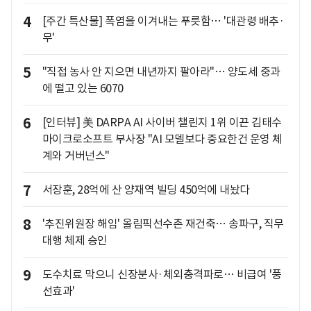
4
[주간 특산물] 폭염을 이겨내는 푸릇함… '대관령 배추·
무'
5
"직접 농사 안 지으면 내년까지 팔아라"… 양도세 중과
에 떨고 있는 6070
6
[인터뷰] 美 DARPA AI 사이버 챌린지 1위 이끈 김태수
마이크로소프트 부사장 "AI 모델보다 중요한건 운영 체
계와 거버넌스"
7
서장훈, 28억에 산 양재역 빌딩 450억에 내놨다
8
'추진위원장 해임' 올림픽선수촌 재건축… 송파구, 직무
대행 체제 승인
9
도수치료 막으니 신장분사·체외충격파로… 비급여 '풍
선효과'