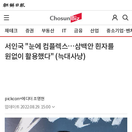
재테크
증권
부동산
IT
금융
산업
중소기업·벤
서인국 "눈에 컴플렉스…삼백안 흰자를
원없이 활용했다" (늑대사냥)
pickcon=에디터 조명현
업데이트
2022.08.29. 15:00