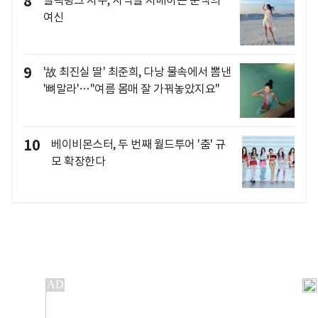
8
여신
9
'故 최진실 딸' 최준희, 다낭 물속에서 뽐낸
'뼈말라'…"여름 몸매 잘 가꿔놓았지요"
10
베이비몬스터, 두 번째 월드투어 '춤' 규
모 확장한다