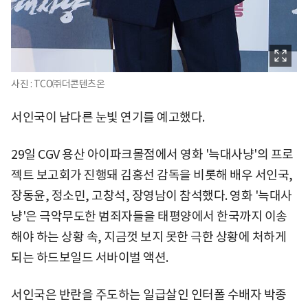
사진 : TCO㈜더콘텐츠온
서인국이 남다른 눈빛 연기를 예고했다.
29일 CGV 용산 아이파크몰점에서 영화 '늑대사냥'의 프로
젝트 보고회가 진행돼 김홍선 감독을 비롯해 배우 서인국,
장동윤, 정소민, 고창석, 장영남이 참석했다. 영화 '늑대사
냥'은 극악무도한 범죄자들을 태평양에서 한국까지 이송
해야 하는 상황 속, 지금껏 보지 못한 극한 상황에 처하게
되는 하드보일드 서바이벌 액션.
서인국은 반란을 주도하는 일급살인 인터폴 수배자 박종