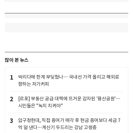
많이 본 뉴스
1
박리다매 한계 부딪혔나… 국내선 가격 올리고 해외로
향하는 저가커피
2
[르포] 부동산 공급 대책에 뜨거운 감자된 '용산공원'…
시민들은 "녹지 지켜야"
3
압구정현대, 직접 증여가 매각 후 현금 증여보다 세금 7
억 덜 낸다…계산기 두드리는 강남 고령층