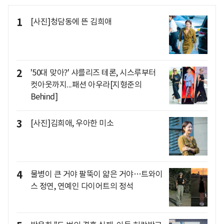
1
[사진]청담동에 뜬 김희애
2
'50대 맞아?' 샤를리즈 테론, 시스루부터
컷아웃까지...패션 아우라[지형준의
Behind]
3
[사진]김희애, 우아한 미소
4
물병이 큰 거야 팔뚝이 얇은 거야…트와이
스 정연, 연예인 다이어트의 정석