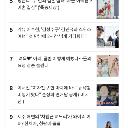
5
방은희 "두 번의 결혼 실패..아들 허락받고
이혼 결심" ('특종세상')
6
악뮤 이수현, '김성주子' 김민국과 스위스
여행 "첫 만남에 2시간 넘게 기다렸다"
7
'려욱♥' 아리, 골반 이렇게 예뻤나…물의
요정 청순 슬렌더
8
이서진 "여자친구 한 마디에 바로 뉴욕행
비행기 탔다" 순정파 연애담 공개 ('비서
진')
9
제주 해변의 '차범근 며느리'가 왜이리 예
뻐? 한채아, 청량미 뿜뿜