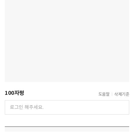
100자평
도움말
삭제기준