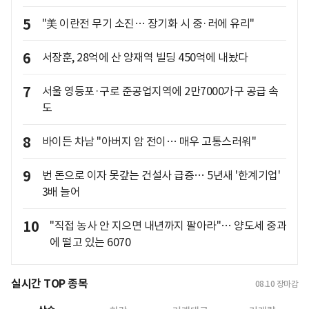
5
"美 이란전 무기 소진… 장기화 시 중·러에 유리"
6
서장훈, 28억에 산 양재역 빌딩 450억에 내놨다
7
서울 영등포·구로 준공업지역에 2만7000가구 공급 속
도
8
바이든 차남 "아버지 암 전이… 매우 고통스러워"
9
번 돈으로 이자 못갚는 건설사 급증… 5년새 '한계기업'
3배 늘어
10
"직접 농사 안 지으면 내년까지 팔아라"… 양도세 중과
에 떨고 있는 6070
실시간 TOP 종목
08.10
장마감