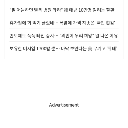
"말 어눌하면 빨리 병원 와라" 韓 매년 10만명 걸리는 질환
휴가철에 회 먹기 글렀네… 폭염에 가격 치솟은 '국민 횟감'
반도체도 쭉쭉 빠진 증시… "외인이 우리 희망" 말 나온 이유
보유한 미사일 1700발 뿐… 바닥 보인다는 美 무기고 '위태'