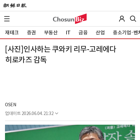
재테크
증권
부동산
IT
금융
산업
중소기업·벤
[사진]인사하는 쿠와키 리무-고레에다
히로카즈 감독
OSEN
업데이트
2026.06.04. 21:32