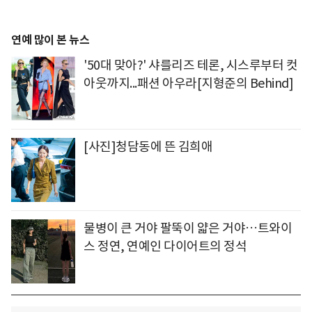
연예 많이 본 뉴스
'50대 맞아?' 샤를리즈 테론, 시스루부터 컷
아웃까지...패션 아우라[지형준의 Behind]
[사진]청담동에 뜬 김희애
물병이 큰 거야 팔뚝이 얇은 거야…트와이
스 정연, 연예인 다이어트의 정석