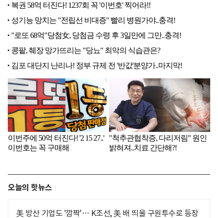
오늘의 핫뉴스
美 방산 기업도 '깜짝'… K조선, 美 배 띄울 구원투수로 등장