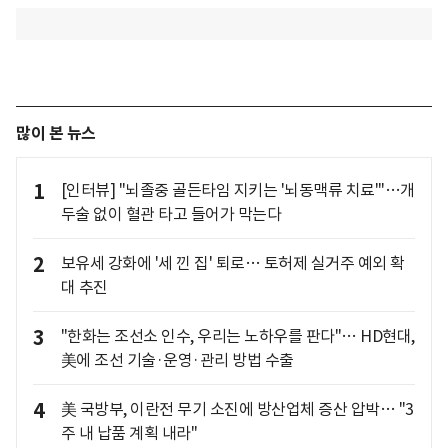
많이 본 뉴스
1
[인터뷰] "뇌졸중 골든타임 지키는 '뇌동맥류 치료'"…개
두술 없이 혈관 타고 들어가 막는다
2
보유세 강화에 '세 낀 집' 퇴로… 토허제 실거주 예외 확
대 추진
3
"한화는 조선소 인수, 우리는 노하우를 판다"… HD현대,
美에 조선 기술·운영·관리 방법 수출
4
美 국방부, 이란전 무기 소진에 방산업체 증산 압박… "3
주 내 납품 계획 내라"