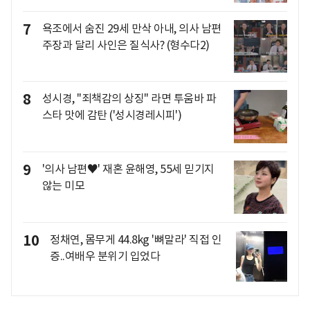
7
욕조에서 숨진 29세 만삭 아내, 의사 남편
주장과 달리 사인은 질식사? (형수다2)
8
성시경, "죄책감의 상징" 라면 투움바 파
스타 맛에 감탄 ('성시경레시피')
9
'의사 남편♥' 재혼 윤해영, 55세 믿기지
않는 미모
10
정채연, 몸무게 44.8kg '뼈말라' 직접 인
증..여배우 분위기 입었다