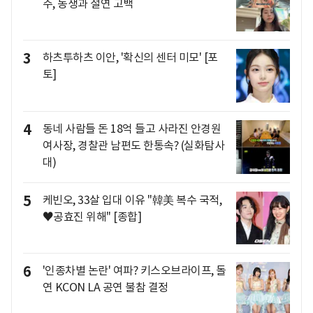
주, 동생과 절연 고백
3
하츠투하츠 이안, '확신의 센터 미모' [포
토]
4
동네 사람들 돈 18억 들고 사라진 안경원
여사장, 경찰관 남편도 한통속? (실화탐사
대)
5
케빈오, 33살 입대 이유 "韓美 복수 국적,
♥공효진 위해" [종합]
6
'인종차별 논란' 여파? 키스오브라이프, 돌
연 KCON LA 공연 불참 결정