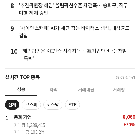
8
'추진위원장 해임' 올림픽선수촌 재건축… 송파구, 직무
대행 체제 승인
9
[사이언스카페] AI가 세균 잡는 바이러스 생성, 내성균도
감염
10
해외법인은 KC인증 사각지대… 韓기업만 비용·처벌
'독박'
실시간 TOP 종목
08.08
장마감
상승
하락
거래대금
거래량
전체
코스피
코스닥
ETF
8,060
1
동화기업
+
30
%
거래량
1,338,415
거래대금
105.2억