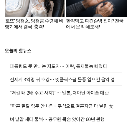
오늘의 핫뉴스
대통령도 못 만나는 지도자… 이란, 통제불능 빠졌다
전세계 3억명 귀 호강… 넷플릭스급 돌풍 일으킨 음악 앱
"저걸 왜 2배 주고 사지?"… 일본, 때아닌 아이폰 대란
"파혼 말할 엄두 안 나"… 주식으로 결혼자금 다 날린 女
벼 낱알 세다 풀썩… 공무원 목숨 앗아간 60년 관행