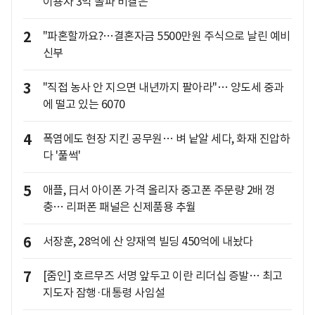
이용자 3억 돌파 비결은
2
"파혼할까요?…결혼자금 5500만원 주식으로 날린 예비
신부
3
"직접 농사 안 지으면 내년까지 팔아라"… 양도세 중과
에 떨고 있는 6070
4
폭염에도 현장 지킨 공무원… 벼 낱알 세다, 화재 진압하
다 '풀썩'
5
애플, 日서 아이폰 가격 올리자 중고폰 주문량 2배 껑
충… 리퍼폰 패널은 신제품용 추월
6
서장훈, 28억에 산 양재역 빌딩 450억에 내놨다
7
[줌인] 호르무즈 서명 앞두고 이란 리더십 증발… 최고
지도자 잠행·대통령 사임설