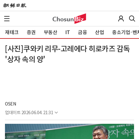
재테크
증권
부동산
IT
금융
산업
중소기업·벤
[사진]쿠와키 리무-고레에다 히로카즈 감독
'상자 속의 양'
OSEN
업데이트
2026.06.04. 21:31