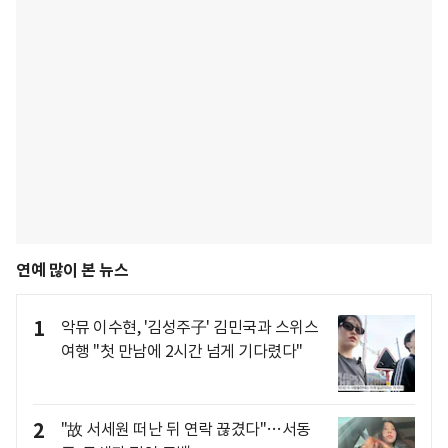
연예 많이 본 뉴스
1
악뮤 이수현, '김성주子' 김민국과 스위스
여행 "첫 만남에 2시간 넘게 기다렸다"
2
"故 서세원 떠난 뒤 연락 끊겼다"…서동