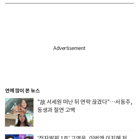
연예 많이 본 뉴스
"故 서세원 떠난 뒤 연락 끊겼다"…서동주,
동생과 절연 고백
'전자발찌 1호' 고영욱, 이번엔 이지혜 저