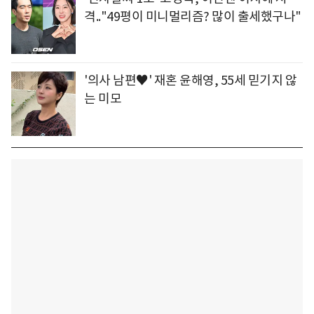
격.."49평이 미니멀리즘? 많이 출세했구나"
'의사 남편♥' 재혼 윤해영, 55세 믿기지 않
는 미모