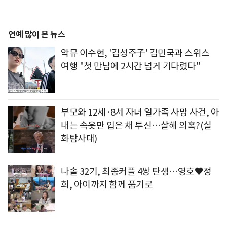
연예 많이 본 뉴스
악뮤 이수현, '김성주子' 김민국과 스위스
여행 "첫 만남에 2시간 넘게 기다렸다"
부모와 12세·8세 자녀 일가족 사망 사건, 아
내는 속옷만 입은 채 투신…살해 의혹?(실
화탐사대)
나솔 32기, 최종커플 4쌍 탄생…영호♥정
희, 아이까지 함께 품기로