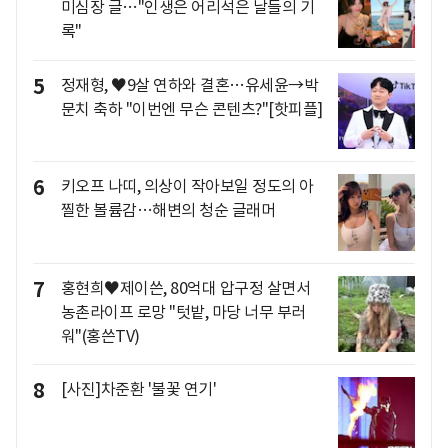
미심장 글…"인생은 어리석은 날들의 기
록"
5
정재형, ♥9살 연하와 결혼…유세윤→박
문치 축하 "이번엔 무슨 콘텐츠?"[핫피플]
6
키오프 나띠, 의상이 작아보일 정도의 아
찔한 볼륨감…해변의 청순 글래머
7
홍현희♥제이쓴, 80억대 압구정 살면서
농촌라이프 로망 "텃밭, 마당 너무 부러
워"(홍쓴TV)
8
[사진]차준환 '불꽃 연기'