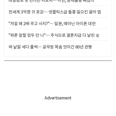
대통령도 못 만나는 지도자… 이란, 통제불능 빠졌다
전세계 3억명 귀 호강… 넷플릭스급 돌풍 일으킨 음악 앱
"저걸 왜 2배 주고 사지?"… 일본, 때아닌 아이폰 대란
"파혼 말할 엄두 안 나"… 주식으로 결혼자금 다 날린 女
벼 낱알 세다 풀썩… 공무원 목숨 앗아간 60년 관행