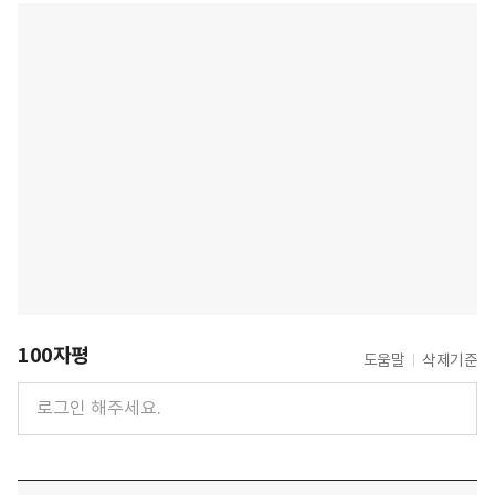
100자평
도움말
삭제기준