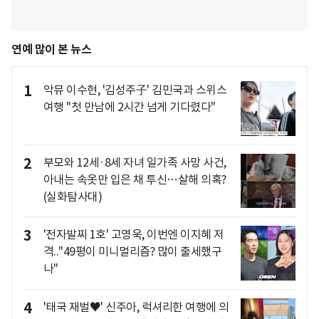
연예 많이 본 뉴스
1
악뮤 이수현, '김성주子' 김민국과 스위스
여행 "첫 만남에 2시간 넘게 기다렸다"
2
부모와 12세·8세 자녀 일가족 사망 사건,
아내는 속옷만 입은 채 투신…살해 의혹?
(실화탐사대)
3
'전자발찌 1호' 고영욱, 이번엔 이지혜 저
격.."49평이 미니멀리즘? 많이 출세했구
나"
4
'태국 재벌♥' 신주아, 럭셔리한 여행에 의