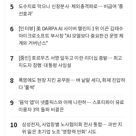
5
도수치료 막으니 신장분사·체외충격파로… 비급여 '풍
선효과'
6
[인터뷰] 美 DARPA AI 사이버 챌린지 1위 이끈 김태수
마이크로소프트 부사장 "AI 모델보다 중요한건 운영 체
계와 거버넌스"
7
[줌인] 호르무즈 서명 앞두고 이란 리더십 증발… 최고
지도자 잠행·대통령 사임설
8
폭염에도 현장 지킨 공무원… 벼 낱알 세다, 화재 진압하
다 '풀썩'
9
'음악 앱'이 넷플릭스와 어깨 나란히… 스포티파이 유료
이용자 3억 돌파 비결은
10
삼성전자, 사업장별 노사협의회 전사 통합… 과반 지
위 잃은 초기업 노조 '영향력 만회' 시도