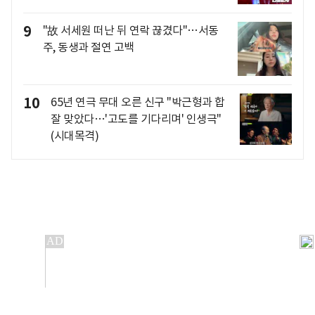
9
"故 서세원 떠난 뒤 연락 끊겼다"…서동
주, 동생과 절연 고백
10
65년 연극 무대 오른 신구 "박근형과 합
잘 맞았다…'고도를 기다리며' 인생극"
(시대목격)
개인정보처리방침
앱설치(Android)