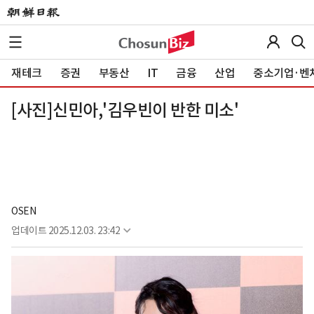
재테크
증권
부동산
IT
금융
산업
중소기업·벤
[사진]신민아,'김우빈이 반한 미소'
OSEN
업데이트
2025.12.03. 23:42