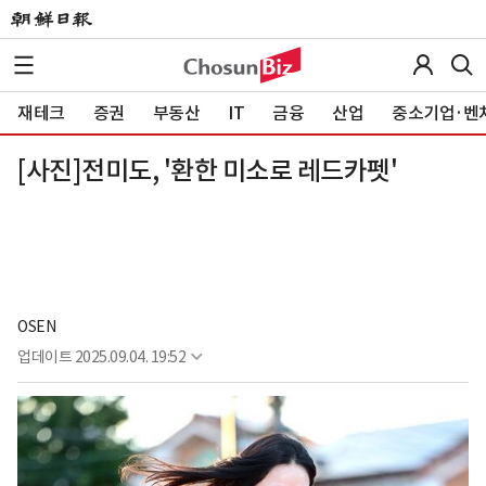
재테크
증권
부동산
IT
금융
산업
중소기업·벤
[사진]전미도, '환한 미소로 레드카펫'
OSEN
업데이트
2025.09.04. 19:52