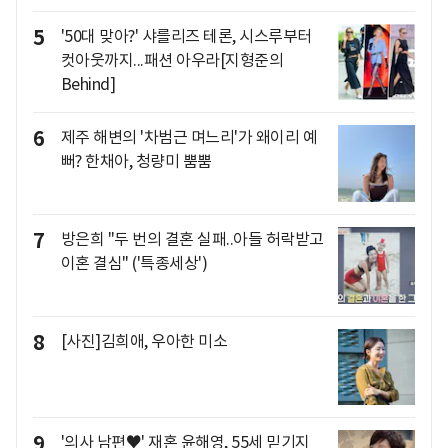
5
'50대 맞아?' 샤를리즈 테론, 시스루부터
컷아웃까지...패션 아우라[지형준의
Behind]
6
제주 해변의 '차범근 며느리'가 왜이리 예
뻐? 한채아, 청량미 뿜뿜
7
방은희 "두 번의 결혼 실패..아들 허락받고
이혼 결심" ('특종세상')
8
[사진]김희애, 우아한 미소
9
'의사 남편♥' 재혼 윤해영, 55세 믿기지