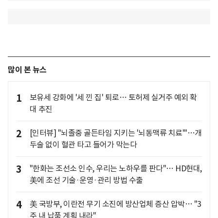
많이 본 뉴스
1
보유세 강화에 '세 낀 집' 퇴로… 토허제 실거주 예외 확
대 추진
2
[인터뷰] "뇌졸중 골든타임 지키는 '뇌동맥류 치료'"…개
두술 없이 혈관 타고 들어가 막는다
3
"한화는 조선소 인수, 우리는 노하우를 판다"… HD현대,
美에 조선 기술·운영·관리 방법 수출
4
美 국방부, 이란전 무기 소진에 방산업체 증산 압박… "3
주 내 납품 계획 내라"