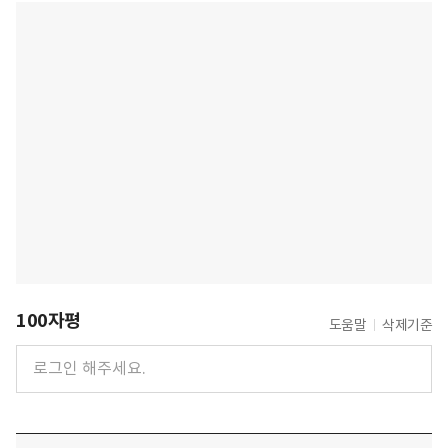
100자평
도움말
삭제기준