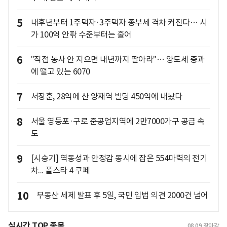
5
내후년부터 1주택자·3주택자 종부세 격차 커진다… 시
가 100억 안팎 수준부터는 줄어
6
"직접 농사 안 지으면 내년까지 팔아라"… 양도세 중과
에 떨고 있는 6070
7
서장훈, 28억에 산 양재역 빌딩 450억에 내놨다
8
서울 영등포·구로 준공업지역에 2만7000가구 공급 속
도
9
[시승기] 역동성과 안정감 동시에 잡은 554마력의 전기
차... 폴스타 4 쿠페
10
부동산 세제 발표 후 5일, 국민 입법 의견 2000건 넘어
실시간 TOP 종목
08.09
장마감