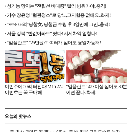
오늘의 핫뉴스
美 방산 기업도 '깜짝'… K조선, 美 배 띄울 구원투수로 등장