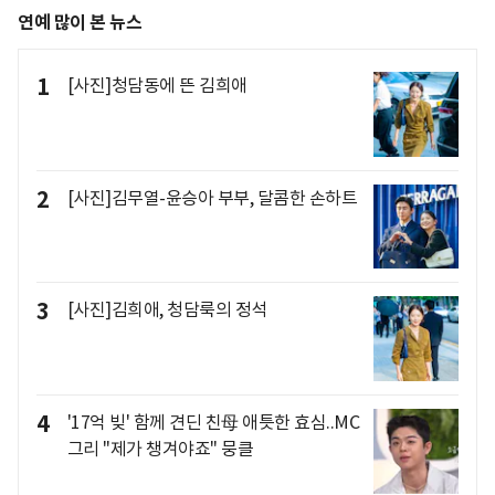
연예 많이 본 뉴스
1
[사진]청담동에 뜬 김희애
2
[사진]김무열-윤승아 부부, 달콤한 손하트
3
[사진]김희애, 청담룩의 정석
4
'17억 빚' 함께 견딘 친母 애틋한 효심..MC
그리 "제가 챙겨야죠" 뭉클