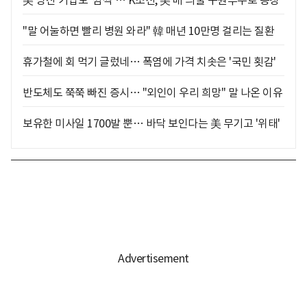
"말 어눌하면 빨리 병원 와라" 韓 매년 10만명 걸리는 질환
휴가철에 회 먹기 글렀네… 폭염에 가격 치솟은 '국민 횟감'
반도체도 쭉쭉 빠진 증시… "외인이 우리 희망" 말 나온 이유
보유한 미사일 1700발 뿐… 바닥 보인다는 美 무기고 '위태'