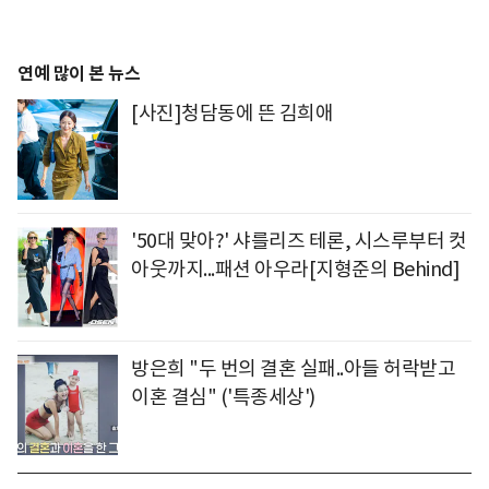
연예 많이 본 뉴스
[사진]청담동에 뜬 김희애
'50대 맞아?' 샤를리즈 테론, 시스루부터 컷
아웃까지...패션 아우라[지형준의 Behind]
방은희 "두 번의 결혼 실패..아들 허락받고
이혼 결심" ('특종세상')