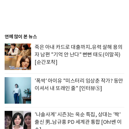
연예 많이 본 뉴스
죽은 아내 카드로 대출까지..유력 살해 용의
자 남편 "기억 안 난다" 뻔뻔 태도(이말꼭)
[순간포착]
'폭싹' 아이유 "미스터리 임상춘 작가? 동안
이셔서 내 또래인 줄" [인터뷰⑤]
'나솔사계' 시즌3는 옥순 특집, 상대는 '짝'
출신 男..남규홍 PD 세계관 통합 [Oh!쎈 이