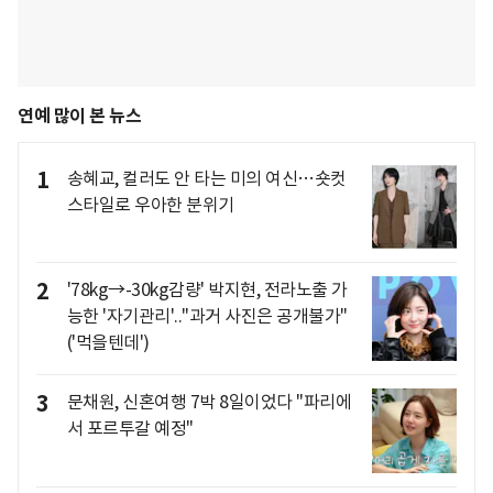
연예 많이 본 뉴스
1
송혜교, 컬러도 안 타는 미의 여신…숏컷
스타일로 우아한 분위기
2
'78kg→-30kg감량' 박지현, 전라노출 가
능한 '자기관리'.."과거 사진은 공개불가"
('먹을텐데')
3
문채원, 신혼여행 7박 8일이었다 "파리에
서 포르투갈 예정"