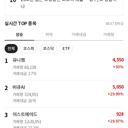
나
실시간 TOP 종목
08.07
장마감
상승
하락
거래대금
거래량
전체
코스피
코스닥
ETF
4,550
1
유니켐
+
30
%
거래량
60,138
거래대금
2.7억
5,050
2
비큐AI
+
29.99
%
거래량
324,951
거래대금
16억
928
3
이스트에이드
+
29.97
%
거래량
2,620,951
거래대금
22.3억