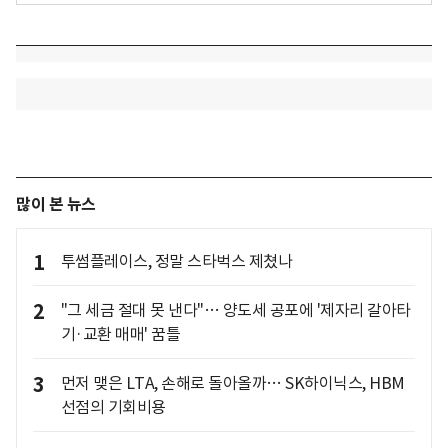
많이 본 뉴스
1
투썸플레이스, 정말 스타벅스 제쳤나
2
"그 세금 절대 못 낸다"… 양도세 공포에 '제자리 갈아타
기·교환 매매' 꿈틀
3
먼저 맺은 LTA, 손해로 돌아올까… SK하이닉스, HBM
선점의 기회비용