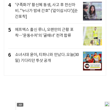
4
'구족화가' 황신혜 동생, 사고 후 전신마
비.."누나가 밤새 간호" ('같이삽시다')[순
간포착]
5
에프엑스 출신 루나, 오랜만의 근황 포
착…'운동수저'의 '골때녀' 전격 합류
6
소녀시대 윤아, 티파니와 만났다..오늘(30
일) 기다리던 투샷 공개