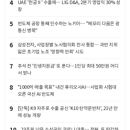
4
UAE '천궁Ⅱ' 수출에… LIG D&A, 2분기 영업익 30% 성
장
5
반도체 공장 통째 인수하는 노키아… "메모리 다음은 광
통신 병목"
6
삼성전자, 사업장별 노사협의회 전사 통합… 과반 지위
잃은 초기업 노조 '영향력 만회' 시도
7
추석 전 '민생지원금' 또 푼다…1인당 최대 50만원 어디
서 받나
8
"1000억 매출 목표" 내건 퓨리오사AI…사업화 시험대
오른 국산 AI 반도체
9
[단독] K9 자주포 수출 공신 'K10 탄약운반차', 21년 만
에 성능 개량
10
23조원 남은 소상공인 코로나 대출… 정부, 또 탕감하