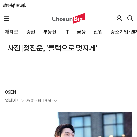
재테크
증권
부동산
IT
금융
산업
중소기업·벤
[사진]정진운, '블랙으로 멋지게'
OSEN
업데이트
2025.09.04. 19:50