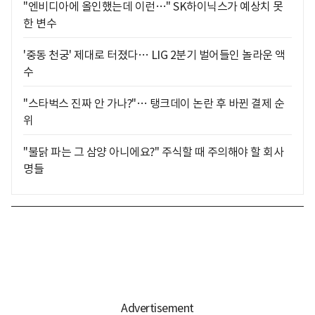
"엔비디아에 올인했는데 이런…" SK하이닉스가 예상치 못
한 변수
'중동 천궁' 제대로 터졌다… LIG 2분기 벌어들인 놀라운 액
수
"스타벅스 진짜 안 가나?"… 탱크데이 논란 후 바뀐 결제 순
위
"불닭 파는 그 삼양 아니에요?" 주식할 때 주의해야 할 회사
명들