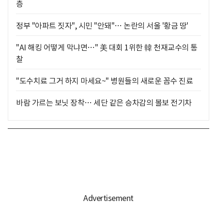
층
정부 "아파트 짓자", 시민 "안돼"… 논란의 서울 '황금 땅'
"AI 해킹 어떻게 막냐면…" 美 대회 1위한 韓 천재교수의 통
찰
"도수치료 그거 하지 마세요~" 병원들의 새로운 꼼수 진료
바람 가르는 보닛 장착… 세단 같은 승차감의 볼보 전기차