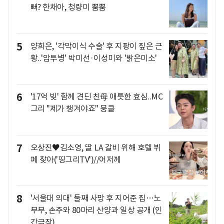
뻐? 한채아, 청량미 뿜뿜
5
양희은, '각막이식 수술' 후 지팡이 짚은 근
황..'암투병' 박미선·이성미와 '밝은미소'
6
'17억 빚' 함께 견딘 친母 애틋한 효심..MC
그리 "제가 챙겨야죠" 뭉클
7
오상진♥김소영, 딸 LA 갈비 위해 호텔 뷔
페 찾아('띵그리TV')//어저께
8
'서울대 의대' 둘째 사망 후 지어준 집…노
부부, 손주와 80마리 산양과 일상 공개 (인
간극장)