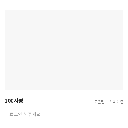
100자평
도움말
삭제기준