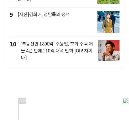
9
[사진]김희애, 청담룩의 정석
10
'부동산만 1800억' 주윤발, 호화 주택 매
물 4년 만에 110억 대폭 인하 [Oh! 차이
나]
개인정보처리방침
앱설치(Android)