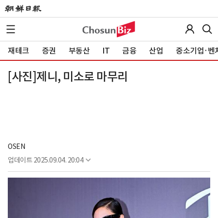
재테크
증권
부동산
IT
금융
산업
중소기업·벤
[사진]제니, 미소로 마무리
OSEN
업데이트
2025.09.04. 20:04