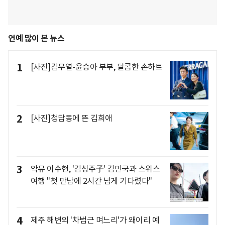
연예 많이 본 뉴스
1
[사진]김무열-윤승아 부부, 달콤한 손하트
2
[사진]청담동에 뜬 김희애
3
악뮤 이수현, '김성주子' 김민국과 스위스
여행 "첫 만남에 2시간 넘게 기다렸다"
4
제주 해변의 '차범근 며느리'가 왜이리 예