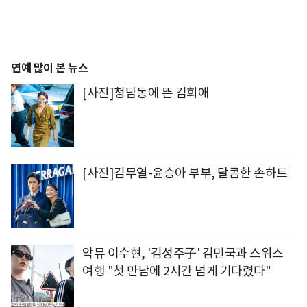
연예 많이 본 뉴스
[사진]청담동에 뜬 김희애
[사진]김무열-윤승아 부부, 달콤한 손하트
악뮤 이수현, '김성주子' 김민국과 스위스
여행 "첫 만남에 2시간 넘게 기다렸다"