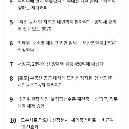
4
박리다매 한계 부딪혔나… 국내선 가격 올리고 해외로
향하는 저가커피
5
"직접 농사 안 지으면 내년까지 팔아라"… 양도세 중과
에 떨고 있는 6070
6
최태원·노소영 재상고 기한 임박…'재산분할금 1조원'
확정되나
7
서장훈, 28억에 산 양재역 빌딩 450억에 내놨다
8
[르포] 부동산 공급 대책에 뜨거운 감자된 '용산공원'…
시민들은 "녹지 지켜야"
9
'추진위원장 해임' 올림픽선수촌 재건축… 송파구, 직무
대행 체제 승인
10
도수치료 막으니 신장분사·체외충격파로… 비급여
'풍선효과'