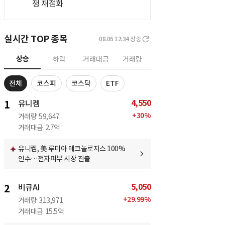
쟁 재점화
실시간 TOP 종목
08.06 12:34
장중
상승
하락
거래대금
거래량
전체
코스피
코스닥
ETF
4,550
1
유니켐
+
30
%
거래량
59,647
거래대금
2.7억
유니켐, 美 루미아 테크놀로지스 100%
인수…전자피부 시장 진출
5,050
2
비큐AI
+
29.99
%
거래량
313,971
거래대금
15.5억