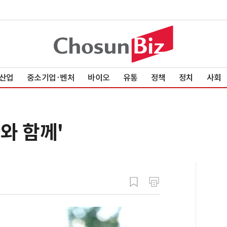
산업
중소기업·벤처
바이오
유통
정책
정치
사회
와 함께'