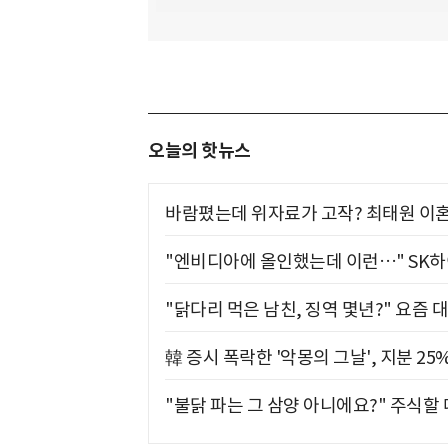
오늘의 핫뉴스
바람폈는데 위자료가 고작? 최태원 이혼
"엔비디아에 올인했는데 이런…" SK
"닭다리 먹은 남친, 징역 몇년?" 요즘 
韓 증시 폭락한 '악몽의 그날', 지분 2
"불닭 파는 그 삼양 아니에요?" 주식할