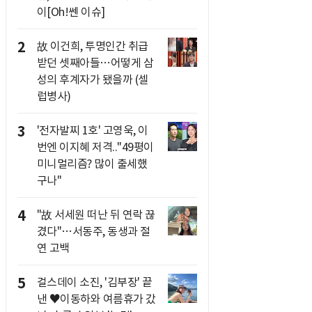
이[Oh!쎈 이슈]
2
故 이건희, 투명인간 취급
받던 셋째아들…어떻게 삼
성의 후계자가 됐을까 (셀
럽병사)
3
'전자발찌 1호' 고영욱, 이
번엔 이지혜 저격.."49평이
미니멀리즘? 많이 출세했
구나"
4
"故 서세원 떠난 뒤 연락 끊
겼다"…서동주, 동생과 절
연 고백
5
걸스데이 소진, '김부장' 끝
낸 ♥이동하와 여름휴가 갔