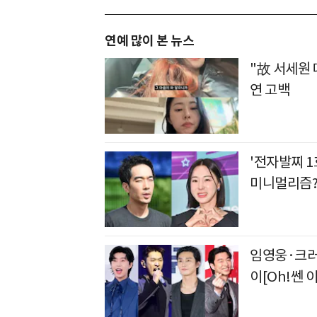
연예 많이 본 뉴스
"故 서세원 
연 고백
'전자발찌 1
미니멀리즘?
임영웅·크러
이[Oh!쎈 