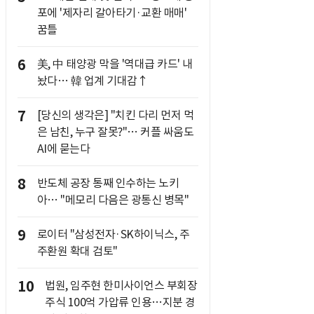
포에 '제자리 갈아타기·교환 매매'
꿈틀
6
美, 中 태양광 막을 '역대급 카드' 내
놨다… 韓 업계 기대감↑
7
[당신의 생각은] "치킨 다리 먼저 먹
은 남친, 누구 잘못?"… 커플 싸움도
AI에 묻는다
8
반도체 공장 통째 인수하는 노키
아… "메모리 다음은 광통신 병목"
9
로이터 "삼성전자·SK하이닉스, 주
주환원 확대 검토"
10
법원, 임주현 한미사이언스 부회장
주식 100억 가압류 인용…지분 경