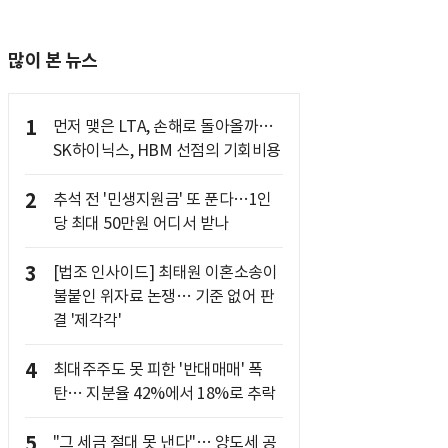
많이 본 뉴스
1
먼저 맺은 LTA, 손해로 돌아올까…
SK하이닉스, HBM 선점의 기회비용
2
추석 전 '민생지원금' 또 푼다…1인
당 최대 50만원 어디서 받나
3
[법조 인사이드] 최태원 이혼소송이
불붙인 위자료 논쟁… 기준 없어 판
결 '제각각'
4
최대주주도 못 피한 '반대매매' 폭
탄… 지분율 42%에서 18%로 추락
5
"그 세금 절대 못 낸다"… 양도세 공