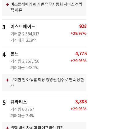
비즈플레이와 AI 기반 업무자동화 서비스 전략
적 제휴
928
3
이스트에이드
+
29.97
%
거래량
2,584,017
거래대금
21.9억
4,775
4
본느
+
29.93
%
거래량
3,257,756
거래대금
148.2억
구미현 전 아워홈 회장 경영권 인수로 연속 상한
가
3,885
5
큐라티스
+
29.93
%
거래량
60,767
거래대금
2.4억
결핵 백신 차세대 파이프라인 진전