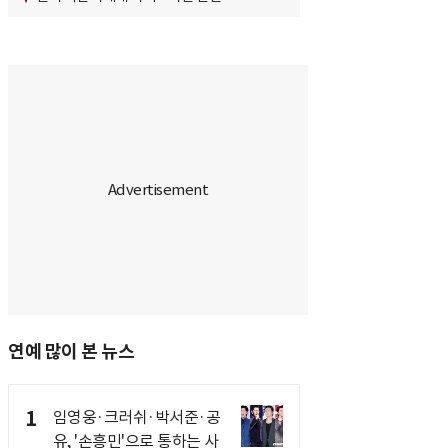
연예 많이 본 뉴스
1
임영웅·크러쉬·박서준·공
유, '손흥민'으로 통하는 사