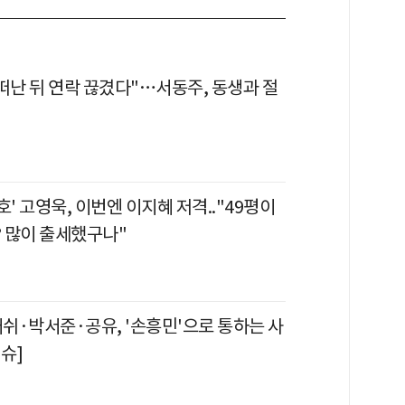
떠난 뒤 연락 끊겼다"…서동주, 동생과 절
호' 고영욱, 이번엔 이지혜 저격.."49평이
 많이 출세했구나"
쉬·박서준·공유, '손흥민'으로 통하는 사
이슈]